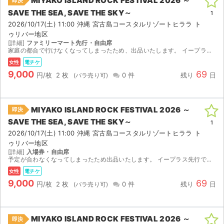
MIYAKO ISLAND ROCK FESTIVAL 2026 ～
即決
SAVE THE SEA, SAVE THE SKY～
1
2026/10/17(土) 11:00 沖縄 宮古島コースタルリゾートヒララ ト
ゥリバー地区
[詳細]
ファミリーマート先行・自由席
家庭の都合で行けなくなってしまったため、出品いたします。 イープラスにて分配いたします。
女性
電チケ
9,000
69
円/枚
2 枚
0 件
残り
日
MIYAKO ISLAND ROCK FESTIVAL 2026 ～
即決
SAVE THE SEA, SAVE THE SKY～
1
2026/10/17(土) 11:00 沖縄 宮古島コースタルリゾートヒララ ト
ゥリバー地区
[詳細]
入場券・自由席
予定が合わなくなってしまったため出品いたします。 イープラス先行で当選したチケットです。 【お渡し方法】 電子チケット（イープラス）にて分配いたします。 ご入金確定次第、取引連絡にてURLをお...
女性
電チケ
サイト情報
9,000
69
円/枚
2 枚
0 件
残り
日
チケットジャム運営会社
MIYAKO ISLAND ROCK FESTIVAL 2026 ～
即決