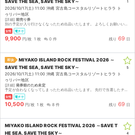
SAVE THE SEA, SAVE THE SKY～
1
2026/10/17(土) 11:00 沖縄 宮古島コースタルリゾートヒララ ト
ゥリバー地区
[詳細]
前売り券
別の予定が入り行けなくなったため出品いたします。 よろしくお願いいたします。
女性
電チケ
9,900
69
円/枚
1 枚
0 件
残り
日
MIYAKO ISLAND ROCK FESTIVAL 2026 ～
即決
SAVE THE SEA, SAVE THE SKY～
5
2026/10/17(土) 11:00 沖縄 宮古島コースタルリゾートヒララ ト
ゥリバー地区
[詳細]
発券前のため未定
予定が合わなくなってしまったため出品いたします。 先行で当選したチケットです。 【お渡し方法】 電子チケット（チケットぴあ／イープラス）にて分配いたします。 分配可能になり次第、取引連絡にてU...
女性
電チケ
10,500
69
円/枚
1 枚
8 件
残り
日
MIYAKO ISLAND ROCK FESTIVAL 2026 ～SAVE T
HE SEA, SAVE THE SKY～
4