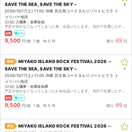
チケットジャム利用規約
SAVE THE SEA, SAVE THE SKY～
2
2026/10/17(土) 11:00 沖縄 宮古島コースタルリゾートヒララ ト
プライバシーポリシー
ゥリバー地区
[詳細]
入場券・全席自由
予定が合わなくなってしまった為、出品いたします。 先行で当選したチケットです。 【お渡し方法】 電子チケット（イープラス）にて分配いたします。 分配可能になり次第、取引連絡にてURLをお送りし...
特定商取引法に基づく表記
女性
電チケ
公演登録依頼
9,500
69
円/枚
1 枚
0 件
残り
日
不正転売禁止法について
MIYAKO ISLAND ROCK FESTIVAL 2026 ～
即決
チケットジャムの取り組み
SAVE THE SEA, SAVE THE SKY～
1
2026/10/17(土) 11:00 沖縄 宮古島コースタルリゾートヒララ ト
音楽情報
ゥリバー地区
[詳細]
入場券・全席自由席
予定が合わなくなってしまったため出品いたします。 先行で当選したチケットです。 【お渡し方法】 電子チケット（イープラス）にて分配いたします。 分配可能になり次第、取引連絡にてURLをお送りし...
女性
電チケ
9,500
69
円/枚
1 枚
0 件
残り
日
MIYAKO ISLAND ROCK FESTIVAL 2026 ～
即決