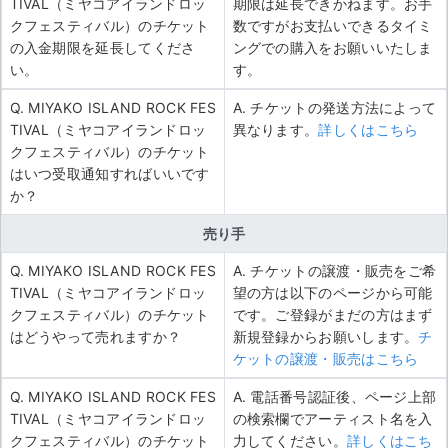
TIVAL（ミヤコアイランドロッ
期限は延長できかねます。お手
クフェスティバル）のチケット
数ですがお支払いできるタイミ
の入金期限を延長してくださ
ングでの購入をお願いいたしま
い。
す。
Q. MIYAKO ISLAND ROCK FES
A. チケットの発送方法によって
TIVAL（ミヤコアイランドロッ
異なります。
詳しくはこちら
クフェスティバル）のチケット
はいつ受取通知すればいいです
か？
売り手
Q. MIYAKO ISLAND ROCK FES
A. チケットの譲渡・販売をご希
TIVAL（ミヤコアイランドロッ
望の方は以下のページから可能
クフェスティバル）のチケット
です。ご登録がまだの方はまず
はどうやって売れますか？
新規登録からお願いします。
チ
ケットの譲渡・販売はこちら
Q. MIYAKO ISLAND ROCK FES
A. 電話番号認証後、ページ上部
TIVAL（ミヤコアイランドロッ
の検索欄でアーティスト名を入
クフェスティバル）のチケット
力してください。
詳しくはこち