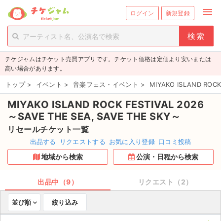
menu
ログイン
新規登録
person_add
exit_to_app
新規会員登録
ログイン
チケジャムはチケット売買アプリです。チケット価格は定価より安いまたは
チケットを探す
高い場合があります。
新着チケット
トップ
>
イベント
>
音楽フェス・イベント
>
MIYAKO ISLAND 
MIYAKO ISLAND ROCK FESTIVAL 2026
値下げしたチケット
～SAVE THE SEA, SAVE THE SKY～
都道府県からチケットを探す
リセールチケット一覧
出品する
リクエストする
お気に入り登録
口コミ投稿
もうすぐ開催のチケット
地域から検索
公演・日程から検索
チケットのリクエスト一覧
出品中（9）
リクエスト（2）
取扱チケット
並び順
絞り込み
ライブ・コンサート（国内）