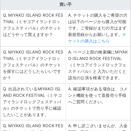
買い手
Q. MIYAKO ISLAND ROCK FES
A. チケットの購入をご希望の方
TIVAL（ミヤコアイランドロッ
は以下のページから購入が可能
クフェスティバル）のチケット
です。ご登録がまだの方はまず
はどうやって買えますか？
新規登録からお願いします。
チ
ケットの購入はこちら
Q. MIYAKO ISLAND ROCK FES
A. ページ上部の検索欄にMIYAK
TIVAL（ミヤコアイランドロッ
O ISLAND ROCK FESTIVAL
クフェスティバル）のチケット
（ミヤコアイランドロックフェ
を探すにはどうしたらいいです
スティバル）と入力いただくと
か？
該当の公演を検索できます。
Q. 出品されているMIYAKO ISL
A. 確認事項がある場合は、コメ
AND ROCK FESTIVAL（ミヤコ
ント機能を使って直接売り手様
アイランドロックフェスティバ
へご質問ください。
ル）のチケットで売り手に確認
したいことがあります。
Q. MIYAKO ISLAND ROCK FES
A. 申し訳ございませんが、入金