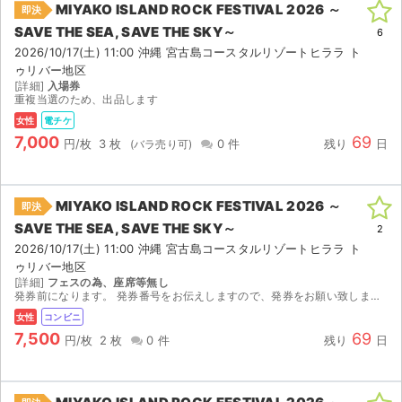
MIYAKO ISLAND ROCK FESTIVAL 2026 ～
即決
SAVE THE SEA, SAVE THE SKY～
ライブ・コンサート（海外）
6
2026/10/17(土) 11:00 沖縄 宮古島コースタルリゾートヒララ ト
ゥリバー地区
イベント
[詳細]
入場券
重複当選のため、出品します
スポーツ
女性
電チケ
7,000
69
円/枚
3 枚
0 件
残り
日
演劇・ミュージカル
ご利用ガイド
MIYAKO ISLAND ROCK FESTIVAL 2026 ～
即決
SAVE THE SEA, SAVE THE SKY～
2
ご利用ガイド
2026/10/17(土) 11:00 沖縄 宮古島コースタルリゾートヒララ ト
ゥリバー地区
手数料・お支払い方法
[詳細]
フェスの為、座席等無し
発券前になります。 発券番号をお伝えしますので、発券をお願い致します。
AIに質問する
女性
コンビニ
7,500
69
円/枚
2 枚
0 件
残り
日
よくある質問
お知らせ