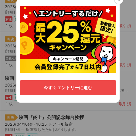
即決
2026/04/10(金) 19:10 テアトル新宿
[詳細] 列 ~ 番 発券情報をお伝えします。公演中止時以外の返金不可。
女性
主催者
コンビニ
1 枚
取引済
映画『炎上』公開記念舞台挨拶
即決
2026/04/10(金) 19:10 テアトル新宿
[詳細] 席 から スクリーンショットかメールでのお渡しになります。
名義なし
電チケ
1 枚
取引済
映画『炎上』公開記念舞台挨拶
2026/04/10(金) 19:10 テアトル新宿
今すぐエントリーに進む
[詳細] 列 - 公演中止以外の、本人確認、システムエラーなどがあった場合、いかなる場合も返金...
女性
主催者
電チケ
1 枚
取引済
映画『炎上』公開記念舞台挨拶
即決
2026/04/10(金) 16:25 テアトル新宿
[詳細] 列 ～ 番 重複したためお譲りします。