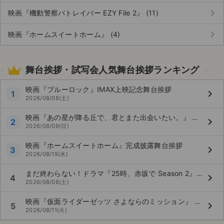
keyboard_arrow_right
映画『機動警察パトレイバー EZY File 2』 (11)
keyboard_arrow_right
映画『ホームスイートホーム』 (4)
舞台挨拶・試写会人気舞台挨拶ランキング
映画『ブルーロック』IMAX上映記念舞台挨拶
keyboard_arrow_right
1
2026/08/08(土)
映画『あの星が降る丘で、君とまた出会いたい。』 公開記念舞台挨拶
keyboard_arrow_right
2
2026/08/09(日)
映画『ホームスイートホーム』完成披露舞台挨拶
keyboard_arrow_right
3
2026/08/19(水)
まだ終わらない！ドラマ『25時、赤坂で Season 2』～真夏のカーテンコール～
keyboard_arrow_right
4
2026/08/08(土)
映画『仮面ライダーゼッツ さよならのミッション』 映画大ヒット記念！ 「仮面ライダーゼッツ」＆「仮面ライダーマイス」 バトンタッチイベント
keyboard_arrow_right
5
2026/08/11(火)