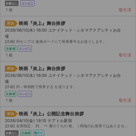
名義なし
コンビニ
1 枚
取引済
映画『炎上』舞台挨拶
即決
2026/06/10(水) 16:00 ユナイテッド・シネマアクアシティお台
場
[詳細] 列センブロ 連絡ボードにて発券番号をお送りします。
主催者
コンビニ
1 枚
取引済
映画『炎上』舞台挨拶
即決
2026/06/10(水) 16:00 ユナイテッド・シネマアクアシティお台
場
[詳細] 列 - 映画館で発券する を送ります。
主催者
コンビニ
1 枚
取引済
映画『炎上』公開記念舞台挨拶
即決
2026/04/10(金) 19:10 テアトル新宿
[詳細] 全席指定、 列、 〜 番のうちの 枚。（両端のお座席ではありません。座席特定を避けルため、こ...
名義なし
主催者
電チケ