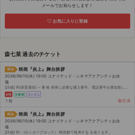
メールでお知らせします！
ライブ・コンサート（海外）
お気に入りに登録
イベント
スポーツ
演劇・ミュージカル
森七菜 過去のチケット
ご利用ガイド
映画『炎上』舞台挨拶
即決
2026/06/10(水) 19:00 ユナイテッド・シネマアクアシティお台
ご利用ガイド
場
[詳細] 列(実質最前) ~ 番 枚 発券に必要な購入番号、電話番号を通知致しますので、ご自身...
手数料・お支払い方法
女性
主催者
コンビニ
1 枚
取引済
AIに質問する
映画『炎上』舞台挨拶
即決
よくある質問
2026/06/10(水) 19:00 ユナイテッド・シネマアクアシティお台
場
お知らせ
[詳細] 列 - (センターブロック） 映画館で発券する を送ります。