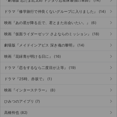
keyboard_arrow_right
『劇場版 忍たま乱太郎 ドクタケ忍者隊最強の軍師』 (14)
keyboard_arrow_right
ドラマ『修学旅行で仲良くないグループに入りました』 (14)
keyboard_arrow_right
映画『あの星が降る丘で、君とまた出会いたい。』 (6)
keyboard_arrow_right
映画『仮面ライダーゼッツ さよならのミッション』 (18)
keyboard_arrow_right
劇場版『メイドインアビス 深き魂の黎明』 (14)
keyboard_arrow_right
映画『花緑青が明ける日に』 (16)
keyboard_arrow_right
ドラマ『恋をするなら二度目が上等』 (19)
keyboard_arrow_right
ドラマ『25時、赤坂で』 (1)
keyboard_arrow_right
映画『インターステラー』 (8)
keyboard_arrow_right
ひみつのアイプリ (7)
keyboard_arrow_right
高橋怜也 (82)