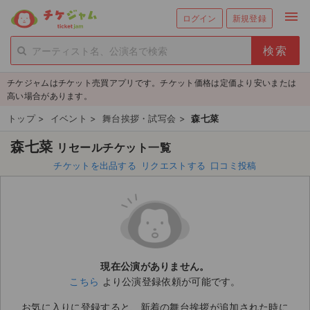
menu
ログイン
新規登録
person_add
exit_to_app
新規会員登録
ログイン
チケジャムはチケット売買アプリです。チケット価格は定価より安いまたは
チケットを探す
高い場合があります。
新着チケット
トップ
>
イベント
>
舞台挨拶・試写会
>
森七菜
森七菜
リセールチケット一覧
値下げしたチケット
チケットを出品する
リクエストする
口コミ投稿
都道府県からチケットを探す
もうすぐ開催のチケット
チケットのリクエスト一覧
現在公演がありません。
取扱チケット
こちら
より公演登録依頼が可能です。
ライブ・コンサート（国内）
お気に入りに登録すると、新着の舞台挨拶が追加された時に