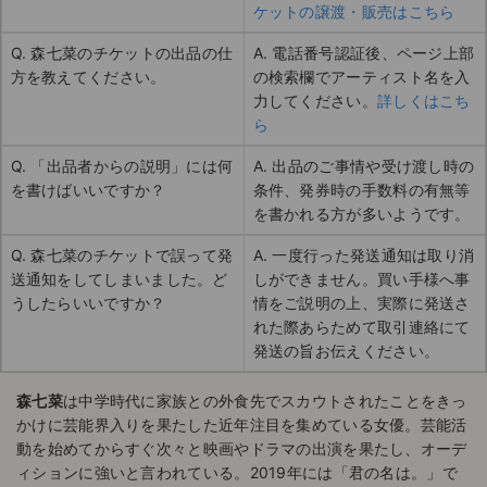
ケットの譲渡・販売はこちら
Q. 森七菜のチケットの出品の仕
A. 電話番号認証後、ページ上部
方を教えてください。
の検索欄でアーティスト名を入
力してください。
詳しくはこち
ら
Q. 「出品者からの説明」には何
A. 出品のご事情や受け渡し時の
を書けばいいですか？
条件、発券時の手数料の有無等
を書かれる方が多いようです。
Q. 森七菜のチケットで誤って発
A. 一度行った発送通知は取り消
送通知をしてしまいました。ど
しができません。買い手様へ事
うしたらいいですか？
情をご説明の上、実際に発送さ
れた際あらためて取引連絡にて
発送の旨お伝えください。
森七菜
は中学時代に家族との外食先でスカウトされたことをきっ
かけに芸能界入りを果たした近年注目を集めている女優。芸能活
動を始めてからすぐ次々と映画やドラマの出演を果たし、オーデ
ィションに強いと言われている。2019年には「君の名は。」で