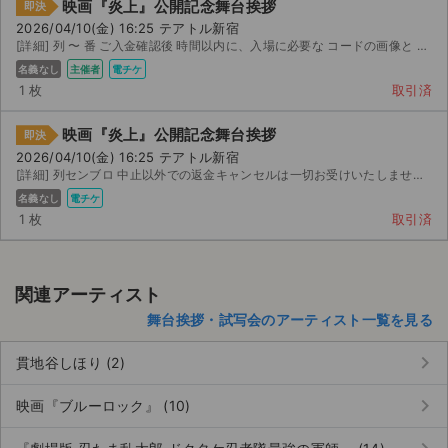
映画『炎上』公開記念舞台挨拶
即決
2026/04/10(金) 16:25 テアトル新宿
[詳細] 列 〜 番 ご入金確認後 時間以内に、入場に必要な コードの画像と コード表示用 ...
名義なし
主催者
電チケ
1 枚
取引済
映画『炎上』公開記念舞台挨拶
即決
2026/04/10(金) 16:25 テアトル新宿
[詳細] 列センブロ 中止以外での返金キャンセルは一切お受けいたしません。
名義なし
電チケ
1 枚
取引済
関連アーティスト
舞台挨拶・試写会のアーティスト一覧を見る
keyboard_arrow_right
貫地谷しほり (2)
keyboard_arrow_right
映画『ブルーロック』 (10)