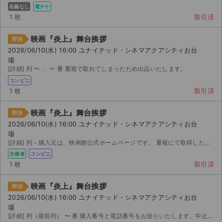
チケットジャム利用規約
名義なし
電チケ
1 枚
取引済
プライバシーポリシー
映画『炎上』舞台挨拶
即決
特定商取引法に基づく表記
2026/06/10(水) 16:00 ユナイテッド・シネマアクアシティお台
場
公演登録依頼
[詳細] 列 〜 、 〜 番 重複で取れてしまったため出品いたします。
コンビニ
不正転売禁止法について
1 枚
取引済
チケットジャムの取り組み
映画『炎上』舞台挨拶
即決
2026/06/10(水) 16:00 ユナイテッド・シネマアクアシティお台
音楽情報
場
[詳細] 列 - 購入元は、映画館公式ホームページです。 重複にて取得したため、お譲り先を探して...
主催者
コンビニ
1 枚
取引済
映画『炎上』舞台挨拶
即決
2026/06/10(水) 16:00 ユナイテッド・シネマアクアシティお台
場
[詳細] 列（最前列） 〜 番 購入番号と電話番号をお送りいたします。中止以外での返金キャンセルは...