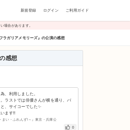
新規登録
ログイン
ご利用ガイド
高い場合があります。
フラガリアメモリーズ』の公演の感想
の感想
た為、利用しました。
た。ラストでは俳優さんが横を通り、バ
りと、サイコーでした✨
ます‼️
ぃあ・まい・ふれんず!～』東京・兵庫公
0