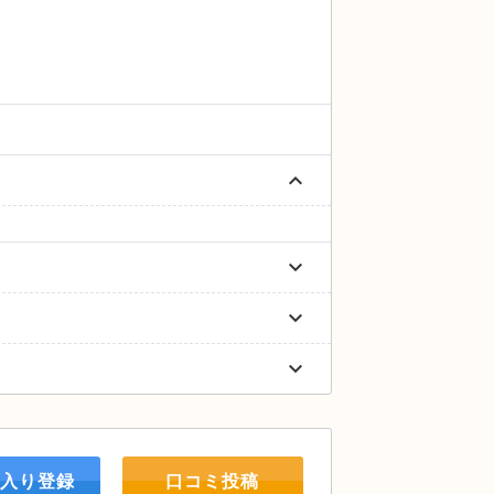
keyboard_arrow_up
keyboard_arrow_down
keyboard_arrow_down
keyboard_arrow_down
入り登録
口コミ投稿