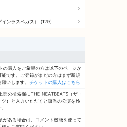
keyboard_arrow_right
keyboard_arrow_right
ジングインラスベガス） (129)
ケットの購入をご希望の方は以下のページか
可能です。ご登録がまだの方はまず新規
お願いします。
チケットの購入はこちら
ジ上部の検索欄にTHE NEATBEATS（ザ・
ーツ）と入力いただくと該当の公演を検
す。
認事項がある場合は、コメント機能を使って
手様へご質問ください。