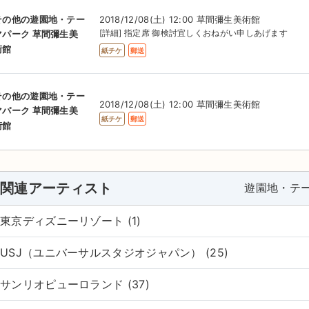
2018/12/08(土) 12:00 草間彌生美術館
その他の遊園地・テー
[詳細] 指定席 御検討宜しくおねがい申しあげます
マパーク 草間彌生美
術館
紙チケ
郵送
その他の遊園地・テー
2018/12/08(土) 12:00 草間彌生美術館
マパーク 草間彌生美
紙チケ
郵送
術館
関連アーティスト
遊園地・テ
東京ディズニーリゾート (1)
USJ（ユニバーサルスタジオジャパン） (25)
サンリオピューロランド (37)