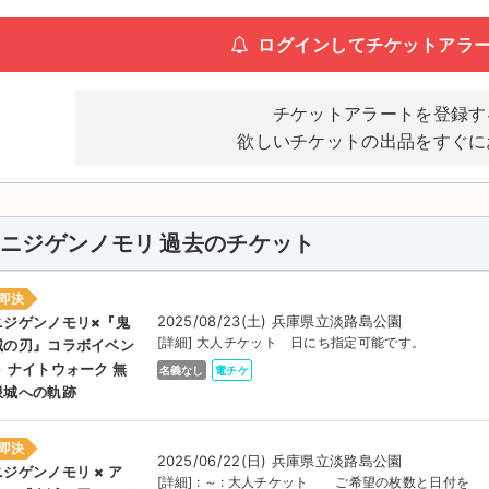
ログインしてチケットアラ
チケットアラートを登録す
欲しいチケットの出品をすぐに
ニジゲンノモリ 過去のチケット
即決
2025/08/23(土) 兵庫県立淡路島公園
ニジゲンノモリ×『鬼
[詳細] 大人チケット 日にち指定可能です。
滅の刃』コラボイベン
ト ナイトウォーク 無
名義なし
電チケ
限城への軌跡
即決
2025/06/22(日) 兵庫県立淡路島公園
ニジゲンノモリ × ア
[詳細] : ～ : 大人チケット ご希望の枚数と日付を