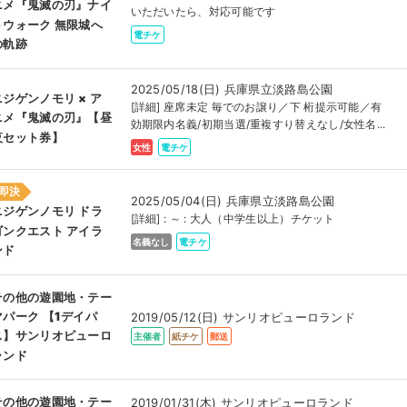
ニメ『鬼滅の刃』ナイ
いただいたら、対応可能です
トウォーク 無限城へ
電チケ
の軌跡
2025/05/18(日) 兵庫県立淡路島公園
ニジゲンノモリ × ア
[詳細] 座席未定 毎でのお譲り／下 桁提示可能／有
ニメ『鬼滅の刃』【昼
効期限内名義/初期当選/重複すり替えなし/女性名...
夜セット券】
女性
電チケ
即決
2025/05/04(日) 兵庫県立淡路島公園
ニジゲンノモリ ドラ
[詳細] : ～ : 大人（中学生以上）チケット
ゴンクエスト アイラ
名義なし
電チケ
ンド
その他の遊園地・テー
マパーク 【1デイパ
2019/05/12(日) サンリオピューロランド
ス】サンリオピューロ
主催者
紙チケ
郵送
ランド
その他の遊園地・テー
2019/01/31(木) サンリオピューロランド