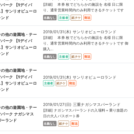
[詳細] 本券 枚でどちらかの施設を 名様 日に限
マパーク 【1デイパ
り、通常営業時間内のみ利用できるチケットです
ス】サンリオピューロ
ランド
名義なし
主催者
紙チケ
郵送
2019/01/31(木) サンリオピューロランド
その他の遊園地・テー
[詳細] 本券 枚でどちらかの施設を 名様 日に限
マパーク 【1デイパ
り、通常営業時間内のみ利用できるチケットです 御
ス】サンリオピューロ
購入...
ランド
名義なし
主催者
紙チケ
郵送
その他の遊園地・テー
マパーク 【1デイパ
2019/01/31(木) サンリオピューロランド
ス】サンリオピューロ
主催者
紙チケ
郵送
ランド
2019/01/27(日) 三重ナガシマスパーランド
その他の遊園地・テー
[詳細] ナガシマスパーランドの入場料＋乗り放題の
マパーク ナガシマス
日の大人パスポート券
パーランド
名義なし
紙チケ
郵送