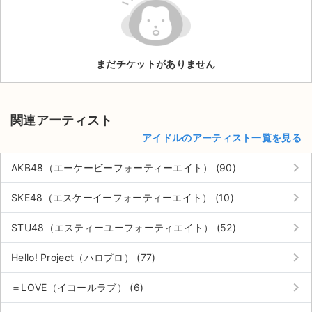
ライブ・コンサート（海外）
イベント
まだチケットがありません
スポーツ
演劇・ミュージカル
関連アーティスト
アイドルのアーティスト一覧を見る
ご利用ガイド
keyboard_arrow_right
AKB48（エーケービーフォーティーエイト） (90)
ご利用ガイド
keyboard_arrow_right
SKE48（エスケーイーフォーティーエイト） (10)
手数料・お支払い方法
keyboard_arrow_right
STU48（エスティーユーフォーティエイト） (52)
AIに質問する
keyboard_arrow_right
Hello! Project（ハロプロ） (77)
よくある質問
keyboard_arrow_right
＝LOVE（イコールラブ） (6)
お知らせ