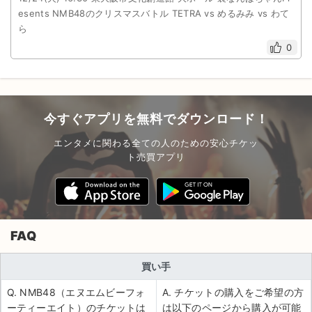
esents NMB48のクリスマスバトル TETRA vs めるみみ vs わて
ら
0
今すぐアプリを無料でダウンロード！
エンタメに関わる全ての人のための安心チケッ
ト売買アプリ
FAQ
買い手
Q. NMB48（エヌエムビーフォ
A. チケットの購入をご希望の方
ーティーエイト）のチケットは
は以下のページから購入が可能