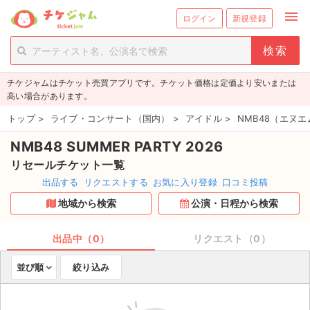
menu
ログイン
新規登録
person_add
exit_to_app
新規会員登録
ログイン
チケジャムはチケット売買アプリです。チケット価格は定価より安いまたは
チケットを探す
高い場合があります。
新着チケット
トップ
>
ライブ・コンサート（国内）
>
アイドル
>
NMB48（エヌ
NMB48 SUMMER PARTY 2026
値下げしたチケット
リセールチケット一覧
都道府県からチケットを探す
出品する
リクエストする
お気に入り登録
口コミ投稿
地域から検索
公演・日程から検索
もうすぐ開催のチケット
チケットのリクエスト一覧
出品中（0）
リクエスト（0）
並び順
絞り込み
取扱チケット
ライブ・コンサート（国内）