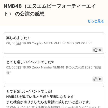
チケットジャム利用規約
NMB48（エヌエムビーフォーティーエイ
プライバシーポリシー
ト） の公演の感想
もっと見る
特定商取引法に基づく表記
公演登録依頼
楽しめました！
不正転売禁止法について
08/08(金) 19:00 Yogibo META VALLEY NEO SPARK LIVE
0
チケットジャムの取り組み
とても楽しいイベントでした✨
音楽情報
02/05(水) 18:00 Zepp Namba NMB48 冬の大文化祭2025 “難波
祭”
0
とても楽しいイベントでした!
NMB48を観ていると自然と笑顔になります
また機会が有りましたらお世話に成りたいと想います。
12/24(火) 16:30 東大阪市文化創造館 大ホール 裏なんばちゃんPr