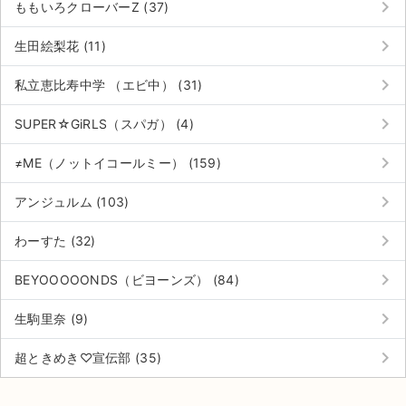
keyboard_arrow_right
ももいろクローバーZ (37)
keyboard_arrow_right
生田絵梨花 (11)
keyboard_arrow_right
私立恵比寿中学 （エビ中） (31)
keyboard_arrow_right
SUPER☆GiRLS（スパガ） (4)
keyboard_arrow_right
≠ME（ノットイコールミー） (159)
keyboard_arrow_right
アンジュルム (103)
keyboard_arrow_right
わーすた (32)
keyboard_arrow_right
BEYOOOOONDS（ビヨーンズ） (84)
keyboard_arrow_right
生駒里奈 (9)
サイト情報
keyboard_arrow_right
超ときめき♡宣伝部 (35)
チケットジャム運営会社