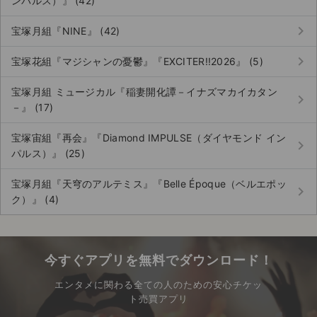
ンパルス）』 (42)
keyboard_arrow_right
宝塚月組『NINE』 (42)
keyboard_arrow_right
宝塚花組『マジシャンの憂鬱』『EXCITER!!2026』 (5)
宝塚月組 ミュージカル『稲妻開化譚－イナズマカイカタン
keyboard_arrow_right
－』 (17)
宝塚宙組『再会』『Diamond IMPULSE（ダイヤモンド イン
keyboard_arrow_right
パルス）』 (25)
宝塚月組『天穹のアルテミス』『Belle Époque（ベルエポッ
keyboard_arrow_right
ク）』 (4)
今すぐアプリを無料でダウンロード！
エンタメに関わる全ての人のための安心チケッ
ト売買アプリ