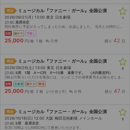
ミュージカル『ファニー・ガール』全国公演
即決
2026/09/21(月) 13:00 東京 日生劇場
1
[詳細]
座席未定
同行相手に予定が入ってしまったため、出品しました。 当方との同行になりますこと、ご了承ください。 座席はチケットが届き次第、お知らせさせていただきます。
女性
紙チケ
手渡し
25,000
42
円/枚
1 枚
0 件
残り
日
ミュージカル『ファニー・ガール』全国公演
即決
2026/09/26(土) 13:00 東京 日生劇場
5
[詳細]
S席 1階 A〜C列 6〜15番 連番です。 （A列最前列）
2枚お引取りいただける場合には、コンビニでの発券番号をお知らせします。 1枚の場合にはこちらで発券してご郵送いたします。 万が一公演中止の際には、中止の発表があった日から10日以内にチケット返却...
女性
主催者
紙チケ
郵送
25,000
47
円/枚
2 枚
0 件
残り
日
ミュージカル『ファニー・ガール』全国公演
即決
2026/10/18(日) 12:00 大阪 梅田芸術劇場 メインホール
5
[詳細]
S席 座席未定
9/25 10時よりLAWSONにて発券いただけます。