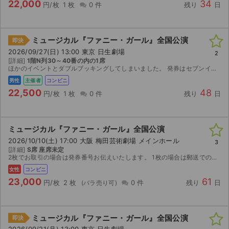
22,000
34
円/枚
1 枚
0 件
残り
日
ミュージカル『ファニー・ガール』全国公演
即決
2026/09/27(日) 13:00 東京 日生劇場
2
[詳細]
1階N列30～40番の内の1席
ほかのイベントとダブルブッキングしてしまいました。 発券はセブンイレブンです。
男性
主催者
コンビニ
22,500
48
円/枚
1 枚
0 件
残り
日
ミュージカル『ファニー・ガール』全国公演
2026/10/10(土) 17:00 大阪 梅田芸術劇場 メインホール
3
[詳細]
S席 座席未定
2枚でお取引の場合は発券番号お伝えいたします。 1枚の場合は郵送でのお取引となります。 公演中止の際は手数料を差し引いた金額を返金いたします。 購入の際は必ずコメントをお願いいたします。
女性
コンビニ
23,000
61
円/枚
2 枚
0 件
残り
日
ミュージカル『ファニー・ガール』全国公演
即決