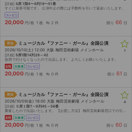
[詳細]
S席 1階4〜6列19〜51番
すぐに発券可能です。 公演中止の際には手数料を引いて返金いたします。
コンビニ
20,000
66
円/枚
1 枚
2 件
残り
日
ミュージカル『ファニー・ガール』全国公演
即決
2026/10/10(土) 12:00 大阪 梅田芸術劇場 メインホール
1
[詳細]
S席1階14列28～42
急用で行けなくなったので出品します。 よろしくお願いいたします。
女性
主催者
コンビニ
20,000
61
円/枚
1 枚
0 件
残り
日
ミュージカル『ファニー・ガール』全国公演
即決
2026/10/09(金) 18:00 大阪 梅田芸術劇場 メインホール
4
[詳細]
Ｓ席１階7～9列45～56番
重複したので出品いたします。 【お渡し方法】 梅田芸術劇場窓口での引換番号を取引連絡にてお送りします。 【注意事項】 公演が中止となった場合のみ、手数料を差し引いた金額を返金いたします。...
女性
主催者
コンビニ
20,000
60
円/枚
1 枚
0 件
残り
日