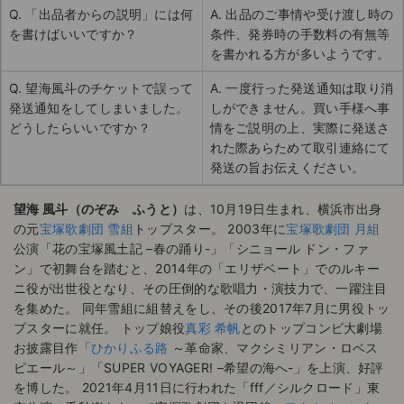
Q. 「出品者からの説明」には何
A. 出品のご事情や受け渡し時の
を書けばいいですか？
条件、発券時の手数料の有無等
を書かれる方が多いようです。
Q. 望海風斗のチケットで誤って
A. 一度行った発送通知は取り消
発送通知をしてしまいました。
しができません。買い手様へ事
どうしたらいいですか？
情をご説明の上、実際に発送さ
れた際あらためて取引連絡にて
発送の旨お伝えください。
望海 風斗（のぞみ ふうと）
は、10月19日生まれ、横浜市出身
の元
宝塚歌劇団 雪組
トップスター。 2003年に
宝塚歌劇団 月組
公演「花の宝塚風土記 –春の踊り-」「シニョール ドン・ファ
ン」で初舞台を踏むと、2014年の「エリザベート」でのルキー
ニ役が出世役となり、その圧倒的な歌唱力・演技力で、一躍注目
を集めた。 同年雪組に組替えをし、その後2017年7月に男役トッ
プスターに就任。 トップ娘役
真彩 希帆
とのトップコンビ大劇場
お披露目作「
ひかりふる路
～革命家、マクシミリアン・ロベス
ピエール～」「SUPER VOYAGER! –希望の海へ-」を上演、好評
を博した。 2021年4月11日に行われた「fff／シルクロード」東