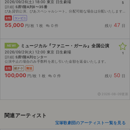
2026/09/26(土) 18:00 東京 日生劇場
5
[詳細]
S席1階A列8〜35番
ぴあ貸切公演、ぴあスペシャルシート。分配可能な場合は分配いたします。出来なさそうであれば発券番号をお伝えいたします。分配受け取りまたはチケット発券後は速やかに受け取り通知お願いします。公演中止の...
女性
コンビニ
55,000
47
円/枚
1 枚
0 件
残り
日
ミュージカル『ファニー・ガール』全国公演
NEW!
2026/09/29(火) 12:00 東京 日生劇場
1
[詳細]
S席1階A列センター
公演中止の場合のみ手数料を差し引いた金額を返金いたします。
女性
紙チケ
郵送
100,000
50
円/枚
1 枚
0 件
残り
日
2026-08-09更新
関連アーティスト
宝塚歌劇団のアーティスト一覧を見る