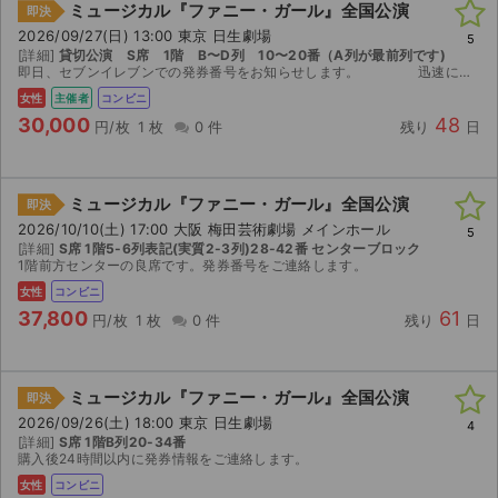
ミュージカル『ファニー・ガール』全国公演
即決
2026/09/27(日) 13:00 東京 日生劇場
5
[詳細]
貸切公演 S席 1階 B〜D列 10〜20番（A列が最前列です)
即日、セブンイレブンでの発券番号をお知らせします。 迅速に対応させていただきますのでよろしくお願いいたします 万が一公演中止の際には、中止の発表があった日から10日以内にチケット返却いた...
女性
主催者
コンビニ
30,000
48
円/枚
1 枚
0 件
残り
日
ミュージカル『ファニー・ガール』全国公演
即決
2026/10/10(土) 17:00 大阪 梅田芸術劇場 メインホール
5
[詳細]
S席 1階5-6列表記(実質2-3列)28-42番 センターブロック
1階前方センターの良席です。発券番号をご連絡します。
女性
コンビニ
37,800
61
円/枚
1 枚
0 件
残り
日
ミュージカル『ファニー・ガール』全国公演
即決
2026/09/26(土) 18:00 東京 日生劇場
4
[詳細]
S席 1階B列20-34番
購入後24時間以内に発券情報をご連絡します。
女性
コンビニ