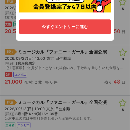
ミュージカル『ファニー・ガール』全国公演
即決
2026/09/29(火) 12:00 東京 日生劇場
6
[詳細]
千秋楽 S席1階C列3〜40番
1枚希望の方は相談ください。 郵送も検討します。
女性
主催者
コンビニ
今すぐエントリーに進む
20,500
50
円/枚
2 枚
0 件
残り
日
ミュージカル『ファニー・ガール』全国公演
即決
2026/09/27(日) 13:00 東京 日生劇場
0
[詳細]
S席座席未定
【注意事項】 公演が中止となった場合のみ、手数料を差し引いた金額を返金いたします。 取引確定後のキャンセルはお受けできません。 迅速で丁寧な対応を心がけておりますので、よろしくお願いいたします。
女性
コンビニ
21,000
48
円/枚
2 枚
0 件
残り
日
ミュージカル『ファニー・ガール』全国公演
即決
2026/09/13(日) 13:00 東京 日生劇場
6
[詳細]
S席 1階 A〜B列 15〜35番
公演中止の際は手数料を差し引いた金額を返金します。
主催者
コンビニ