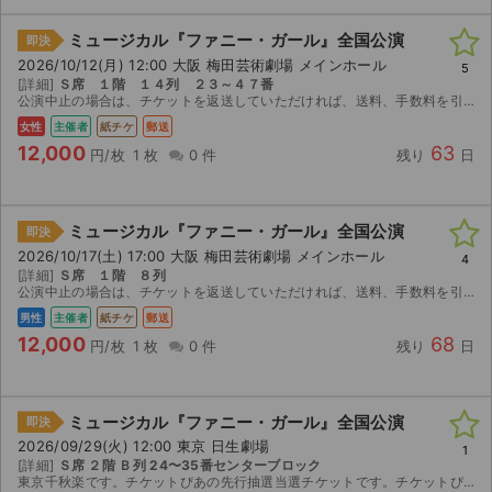
ミュージカル『ファニー・ガール』全国公演
即決
2026/10/12(月) 12:00 大阪 梅田芸術劇場 メインホール
5
[詳細]
Ｓ席 １階 １４列 ２３～４７番
公演中止の場合は、チケットを返送していただければ、送料、手数料を引いて返金させていただきます。
女性
主催者
紙チケ
郵送
12,000
63
円/枚
1 枚
0 件
残り
日
ミュージカル『ファニー・ガール』全国公演
即決
2026/10/17(土) 17:00 大阪 梅田芸術劇場 メインホール
4
[詳細]
Ｓ席 １階 ８列
公演中止の場合は、チケットを返送していただければ、送料、手数料を引いて返金させていただきます。
男性
主催者
紙チケ
郵送
12,000
68
円/枚
1 枚
0 件
残り
日
サイト情報
ミュージカル『ファニー・ガール』全国公演
即決
2026/09/29(火) 12:00 東京 日生劇場
チケットジャム運営会社
1
[詳細]
Ｓ席 ２階 Ｂ列 24〜35番センターブロック
東京千秋楽です。チケットぴあの先行抽選当選チケットです。チケットぴあアプリで分配いたします。