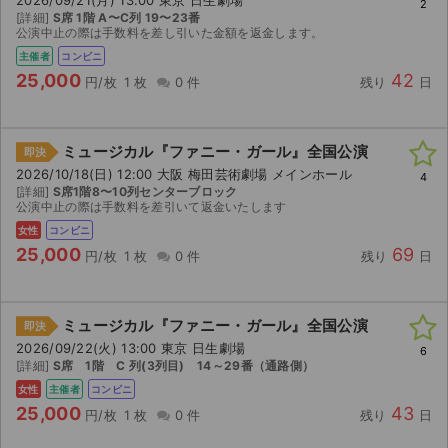
2026/09/21(月) 13:00 東京 日生劇場
2
[詳細]
S席 1階 A〜C列 19〜23番
公演中止の際は手数料を差し引いた金額を返金します。
主催者
コンビニ
25,000
42
円/枚
1 枚
0 件
残り
日
ミュージカル『ファニー・ガール』全国公演
即決
2026/10/18(日) 12:00 大阪 梅田芸術劇場 メインホール
4
[詳細]
S席1階8〜10列センターブロック
公演中止の際は手数料を差引いて返金いたします
女性
コンビニ
25,000
69
円/枚
1 枚
0 件
残り
日
ミュージカル『ファニー・ガール』全国公演
即決
2026/09/22(火) 13:00 東京 日生劇場
6
[詳細]
S席 1階 C 列(3列目) 14～29番（通路側）
女性
主催者
コンビニ
25,000
43
円/枚
1 枚
0 件
残り
日