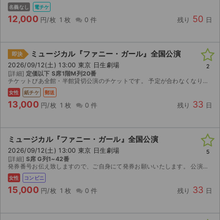
チケットジャム利用規約
名義なし
電チケ
12,000
50
円/枚
1 枚
0 件
残り
日
プライバシーポリシー
特定商取引法に基づく表記
ミュージカル『ファニー・ガール』全国公演
即決
2026/09/12(土) 13:00 東京 日生劇場
公演登録依頼
2
[詳細]
定価以下 S席1階M列20番
チケットぴあ全館・半館貸切公演のチケットです。 予定が合わなくなり、出品致します。 購入確認でき次第、購入者に郵送致します。 追跡機能付きで、チケットを発送致します。 チケット届き次第、 受け...
不正転売禁止法について
女性
紙チケ
郵送
13,000
33
円/枚
1 枚
0 件
残り
日
チケットジャムの取り組み
音楽情報
ミュージカル『ファニー・ガール』全国公演
2026/09/12(土) 13:00 東京 日生劇場
5
[詳細]
S席 G列1~42番
発券番号お伝え致しますので、ご自身にて発券お願いいたします。 公演が中止となった場合のみ、手数料を差し引いた金額を返金いたします。 取引確定後のキャンセルはお受けできません。 迅速で丁寧な対...
女性
コンビニ
15,000
33
円/枚
1 枚
0 件
残り
日