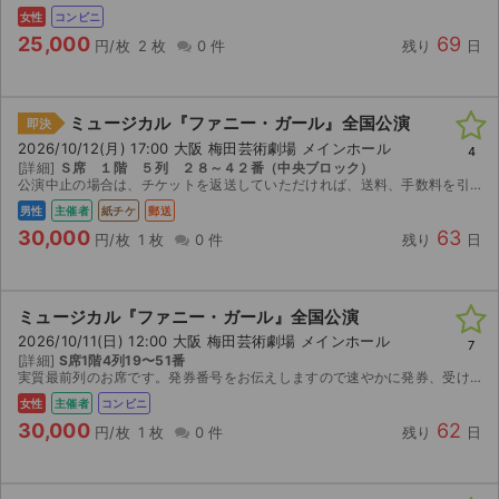
女性
コンビニ
25,000
69
円/枚
2 枚
0 件
残り
日
ミュージカル『ファニー・ガール』全国公演
即決
2026/10/12(月) 17:00 大阪 梅田芸術劇場 メインホール
4
[詳細]
Ｓ席 １階 ５列 ２８～４２番（中央ブロック）
公演中止の場合は、チケットを返送していただければ、送料、手数料を引いて返金させていただきます。
男性
主催者
紙チケ
郵送
30,000
63
円/枚
1 枚
0 件
残り
日
ミュージカル『ファニー・ガール』全国公演
2026/10/11(日) 12:00 大阪 梅田芸術劇場 メインホール
7
[詳細]
S席1階4列19〜51番
実質最前列のお席です。発券番号をお伝えしますので速やかに発券、受け取り通知をお願いいたします。公演中止の場合のみ手数料を差し引いた金額を返金いたします。
女性
主催者
コンビニ
30,000
62
円/枚
1 枚
0 件
残り
日