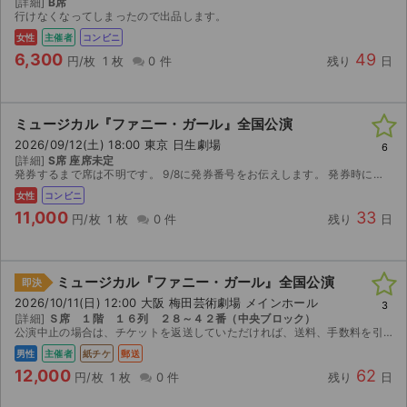
[詳細]
B席
行けなくなってしまったので出品します。
ライブ・コンサート（海外）
女性
主催者
コンビニ
6,300
49
円/枚
1 枚
0 件
残り
日
イベント
スポーツ
ミュージカル『ファニー・ガール』全国公演
2026/09/12(土) 18:00 東京 日生劇場
6
演劇・ミュージカル
[詳細]
S席 座席未定
発券するまで席は不明です。 9/8に発券番号をお伝えします。 発券時に別途発券手数料110円をお支払いください。
女性
コンビニ
ご利用ガイド
11,000
33
円/枚
1 枚
0 件
残り
日
ご利用ガイド
手数料・お支払い方法
ミュージカル『ファニー・ガール』全国公演
即決
2026/10/11(日) 12:00 大阪 梅田芸術劇場 メインホール
3
AIに質問する
[詳細]
Ｓ席 １階 １６列 ２８～４２番（中央ブロック）
公演中止の場合は、チケットを返送していただければ、送料、手数料を引いて返金させていただきます。
男性
主催者
紙チケ
郵送
よくある質問
12,000
62
円/枚
1 枚
0 件
残り
日
お知らせ