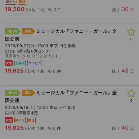
紙チケ
郵送
19,500
30
円/枚
1 枚
0 件
残り
日
ミュージカル『ファニー・ガール』全
NEW!
即決
国公演
0
2026/09/27(日) 13:00 東京 日生劇場
[詳細]
S席 2階 B列センター
発券番号でのお取引となります。
女性
主催者
コンビニ
19,625
48
円/枚
1 枚
0 件
残り
日
ミュージカル『ファニー・ガール』全
NEW!
即決
国公演
0
2026/09/19(土) 13:00 東京 日生劇場
[詳細]
S席座席未定
女性
紙チケ
郵送
19,625
40
円/枚
1 枚
0 件
残り
日