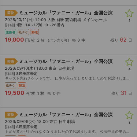
ミュージカル『ファニー・ガール』全国公演
即決
2026/10/11(日) 12:00 大阪 梅田芸術劇場 メインホール
1
[詳細]
1階 14～17列 9～26番内
主催者
紙チケ
郵送
19,000
62
円/枚
2 枚
0 件
残り
日
ミュージカル『ファニー・ガール』全国公演
即決
2026/09/10(木) 18:00 東京 日生劇場
4
[詳細]
S席座席未定
キャスト先行チケットです。 仕事が入ってしまいましたのでお譲りします。
紙チケ
郵送
19,500
31
円/枚
1 枚
0 件
残り
日
ミュージカル『ファニー・ガール』全国公演
即決
2026/09/09(水) 18:00 東京 日生劇場
2
[詳細]
S席座席未定
予定が変わり行かれなくなりましたのでお譲りします。 公演中止の場合には、手数料、送料以外を返金対応致します。