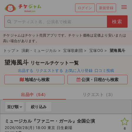
menu
ログイン
新規登録
person_add
exit_to_app
新規会員登録
ログイン
チケジャムはチケット売買アプリです。チケット価格は定価より安いまたは
チケットを探す
高い場合があります。
新着チケット
トップ
>
演劇・ミュージカル
>
宝塚歌劇団
>
宝塚OG
>
望海風斗
望海風斗
リセールチケット一覧
値下げしたチケット
出品する
リクエストする
お気に入り登録
口コミ投稿
都道府県からチケットを探す
地域から検索
公演・日程から検索
もうすぐ開催のチケット
出品中（54）
リクエスト（3）
チケットのリクエスト一覧
並び順
絞り込み
取扱チケット
ミュージカル『ファニー・ガール』全国公演
2026/09/28(月) 18:00 東京 日生劇場
6
ライブ・コンサート（国内）