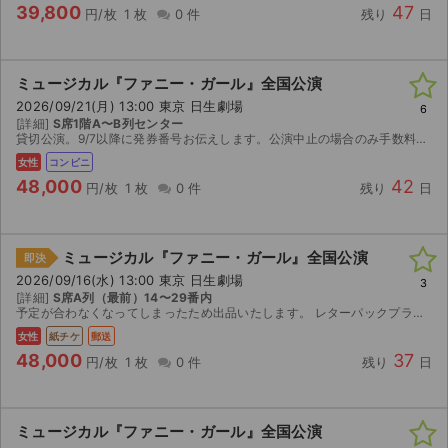
39,800
47
円/枚
1 枚
0 件
残り
日
ミュージカル『ファニー・ガール』全国公演
2026/09/21(月) 13:00 東京 日生劇場
6
[詳細]
S席1階A〜B列センター
貸切公演。9/7以降に発券番号お伝えします。公演中止の場合のみ手数料を差し引いた金額を返金します。
女性
コンビニ
48,000
42
円/枚
1 枚
0 件
残り
日
ミュージカル『ファニー・ガール』全国公演
即決
2026/09/16(水) 13:00 東京 日生劇場
3
[詳細]
S席A列（最前）14〜29番内
予定が合わなくなってしまったため出品いたします。 レターパックプラスにて発送いたします。 公演中止の場合は、チケット返却にて送料＋手数料を除く金額を返金いたします。 取引確定後のキャンセルはお受...
女性
紙チケ
郵送
48,000
37
円/枚
1 枚
0 件
残り
日
ミュージカル『ファニー・ガール』全国公演