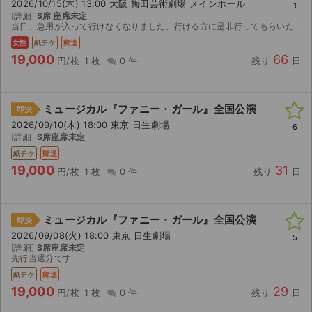
2026/10/15(木) 13:00 大阪 梅田芸術劇場 メインホール
1
[詳細]
S席 座席未定
当日、急用が入って行けなくなりました。行ける方に是非行ってもらいたいです。よろしくお願いします。
女性
紙チケ
郵送
19,000
66
円/枚
1 枚
0 件
残り
日
ミュージカル『ファニー・ガール』全国公演
即決
2026/09/10(木) 18:00 東京 日生劇場
6
[詳細]
S席座席未定
紙チケ
郵送
19,000
31
円/枚
1 枚
0 件
残り
日
ミュージカル『ファニー・ガール』全国公演
即決
2026/09/08(火) 18:00 東京 日生劇場
5
[詳細]
S席座席未定
先行当選分です
紙チケ
郵送
19,000
29
円/枚
1 枚
0 件
残り
日