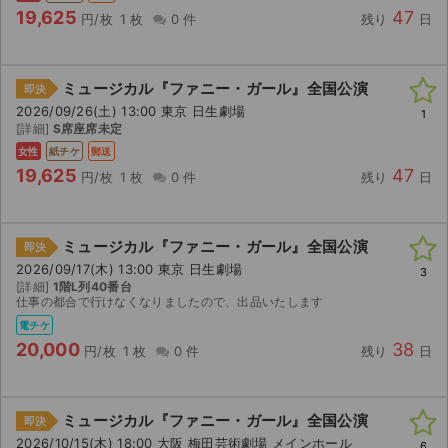
19,625
47
円/枚
1 枚
0 件
残り
日
ミュージカル『ファニー・ガール』全国公演
即決
2026/09/26(土) 13:00 東京 日生劇場
1
[詳細]
S席座席未定
女性
紙チケ
郵送
19,625
47
円/枚
1 枚
0 件
残り
日
ミュージカル『ファニー・ガール』全国公演
即決
2026/09/17(木) 13:00 東京 日生劇場
3
[詳細]
1階L列40番台
仕事の都合で行けなくなりましたので、出品いたします
電チケ
20,000
38
円/枚
1 枚
0 件
残り
日
ミュージカル『ファニー・ガール』全国公演
即決
2026/10/15(木) 18:00 大阪 梅田芸術劇場 メインホール
6