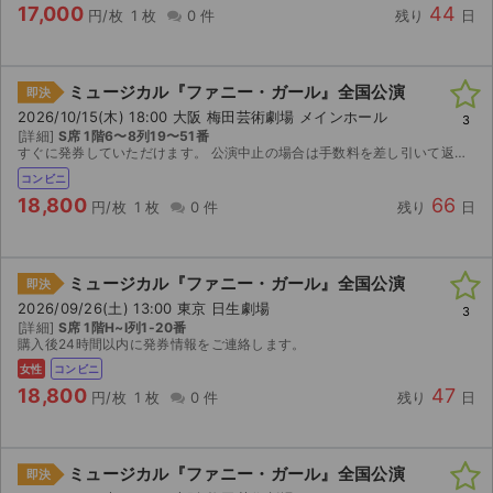
17,000
44
円/枚
1 枚
0 件
残り
日
ミュージカル『ファニー・ガール』全国公演
即決
2026/10/15(木) 18:00 大阪 梅田芸術劇場 メインホール
3
[詳細]
S席 1階6〜8列19〜51番
すぐに発券していただけます。 公演中止の場合は手数料を差し引いて返金させていただきます。
コンビニ
18,800
66
円/枚
1 枚
0 件
残り
日
ミュージカル『ファニー・ガール』全国公演
即決
2026/09/26(土) 13:00 東京 日生劇場
3
[詳細]
S席 1階H~I列1-20番
購入後24時間以内に発券情報をご連絡します。
女性
コンビニ
18,800
47
円/枚
1 枚
0 件
残り
日
ミュージカル『ファニー・ガール』全国公演
即決