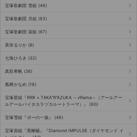
keyboard_arrow_right
宝塚歌劇団 雪組 (49)
keyboard_arrow_right
宝塚歌劇団 月組 (63)
keyboard_arrow_right
宝塚歌劇団 宙組 (67)
keyboard_arrow_right
美弥るりか (8)
keyboard_arrow_right
七海ひろき (32)
keyboard_arrow_right
真彩希帆 (36)
keyboard_arrow_right
凰稀かなめ (19)
宝塚星組『RRR × TAKA”R”AZUKA ～√Rama～（アールアー
keyboard_arrow_right
ルアールバイタカラヅカルートラーマ）』 (90)
keyboard_arrow_right
宝塚雪組『ポーの一族』 (49)
宝塚宙組『黒蜥蜴』『Diamond IMPULSE（ダイヤモンド イ
keyboard_arrow_right