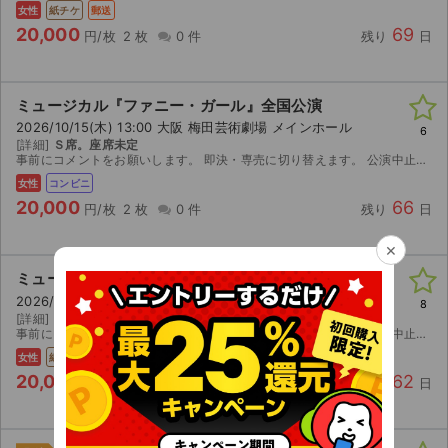
女性
紙チケ
郵送
20,000
69
円/枚
2 枚
0 件
残り
日
ミュージカル『ファニー・ガール』全国公演
2026/10/15(木) 13:00 大阪 梅田芸術劇場 メインホール
6
[詳細]
Ｓ席。座席未定
事前にコメントをお願いします。 即決・専売に切り替えます。 公演中止の際のみ、チケット返送後に、送料・手数料を引いた金額をお返し致します。
女性
コンビニ
20,000
66
円/枚
2 枚
0 件
残り
日
×
ミュージカル『ファニー・ガール』全国公演
2026/10/11(日) 12:00 大阪 梅田芸術劇場 メインホール
8
[詳細]
Ｓ席。座席未定。
事前にコメントをお願いします。 即決・専売に切り替えます。 公演中止の際のみ、チケット返送後に、送料・手数料を引いた金額をお返し致します。
女性
紙チケ
郵送
20,000
62
円/枚
2 枚
0 件
残り
日