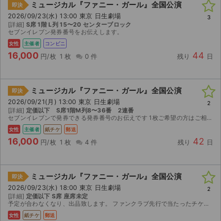
ミュージカル『ファニー・ガール』全国公演
即決
2026/09/23(水) 13:00 東京 日生劇場
3
[詳細]
S席 1階 L列 15〜20 センターブロック
セブンイレブン発券番号をお伝えします。
女性
主催者
コンビニ
16,000
44
円/枚
1 枚
0 件
残り
日
ミュージカル『ファニー・ガール』全国公演
即決
2026/09/21(月) 13:00 東京 日生劇場
2
[詳細]
定価以下 S席1階M列8〜36番 2連番
セブンイレブンで発券できる発券番号のお伝えです 1枚ご希望の方はご相談ください
女性
主催者
紙チケ
郵送
16,000
42
円/枚
1 枚
4 件
残り
日
ミュージカル『ファニー・ガール』全国公演
即決
2026/09/23(水) 18:00 東京 日生劇場
2
[詳細]
定価以下 S席 座席未定
予定が合わなくなり、出品致します。 ファンクラブ先行で当たったチケットのため、 出品者の手元に届き次第、購入者に発送いたします。 （公演日の約3週間ほど前に、購入元から発送され、出品者の手元に届...
女性
紙チケ
郵送