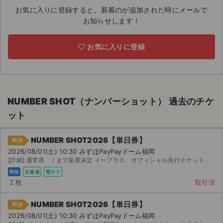
お気に入りに登録すると、新着のが追加された時にメールで
ライブ・コンサート（海外）
お知らせします！
イベント
お気に入りに登録
スポーツ
演劇・ミュージカル
NUMBER SHOT（ナンバーショット） 過去のチケ
ご利用ガイド
ット
ご利用ガイド
NUMBER SHOT2026【単日券】
即決
2026/08/01(土) 10:30 みずほPayPayドーム福岡
手数料・お支払い方法
[詳細] 通常席 / まで座席未定 イープラス、オフィシャル先行チケットです。 / の分配まで座...
男性
主催者
電チケ
AIに質問する
2 枚
取引済
よくある質問
NUMBER SHOT2026【単日券】
即決
2026/08/01(土) 10:30 みずほPayPayドーム福岡
お知らせ