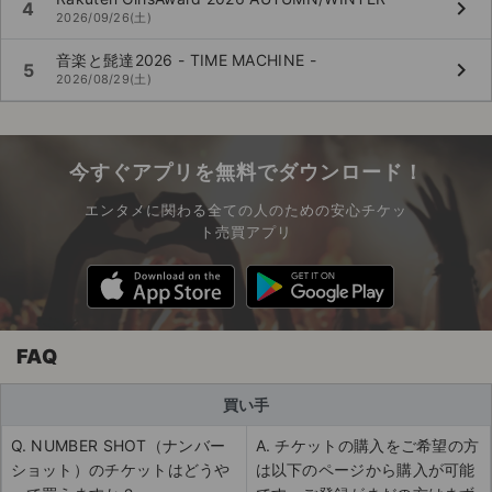
keyboard_arrow_right
4
2026/09/26(土)
音楽と髭達2026 - TIME MACHINE -
keyboard_arrow_right
5
2026/08/29(土)
今すぐアプリを無料でダウンロード！
エンタメに関わる全ての人のための安心チケッ
ト売買アプリ
FAQ
買い手
Q. NUMBER SHOT（ナンバー
A. チケットの購入をご希望の方
ショット）のチケットはどうや
は以下のページから購入が可能