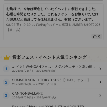
お陰様で、今年は断念していたイベントに参戦できました。
心躍る時間となりました。これもチケットをお譲りいただけ
た御恩だと感謝しても仕切れません。有難うございます。
08/02(日) 10:30 みずほPayPayドーム福岡 NUMBER SHOT2026
【単日券】
0
音楽フェス・イベント人気ランキング
めざましWANGANフェス～人気バラエティと夏の最強コラボ～
keyboard_arrow_right
1
2026/08/03(月) ~ 2026/08/14(金)
SUMMER SONIC TOKYO 2026【1DAYチケット】
keyboard_arrow_right
2
2026/08/14(金) ~ 2026/08/16(日)
CANNONBALL外伝
keyboard_arrow_right
3
2026/08/09(日) ~ 2026/08/11(火)
Rakuten GirlsAward 2026 AUTUMN/WINTER