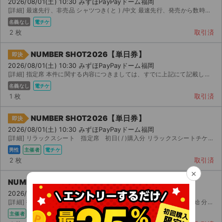
2026/08/01(土) 10:30 みずほPayPayドーム福岡
[詳細] 最速先行、非売品 シャツつき( と ) /中文 最速先行、発売から数時間以...
名義なし
電チケ
2 枚
取引済
NUMBER SHOT2026【単日券】
即決
2026/08/01(土) 10:30 みずほPayPayドーム福岡
[詳細] 指定席 本件に関する内容につきましては、すでに上記にて記載している説明がすべてとなっており、そ...
名義なし
電チケ
1 枚
取引済
NUMBER SHOT2026【単日券】
即決
2026/08/01(土) 10:30 みずほPayPayドーム福岡
[詳細] リラックスシート 指定席 初日( / )購入分 リラックスシートチケット(クッション性が高い...
男性
主催者
電チケ
2 枚
取引済
×
NUMBER SHOT2026【単日券】
2026/08/01(土) 10:30 みずほPayPayドーム福岡
[詳細] 指定席 通常席 発売日購入 チケット発売日( 月 日)の販売開始 分での購入です。 前方抽選...
主催者
電チケ