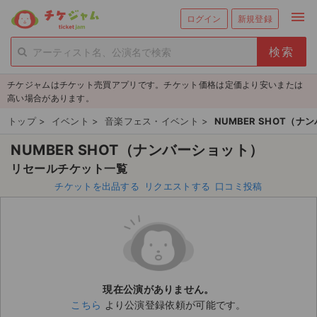
menu
ログイン
新規登録
person_add
exit_to_app
新規会員登録
ログイン
チケジャムはチケット売買アプリです。チケット価格は定価より安いまたは
チケットを探す
高い場合があります。
新着チケット
トップ
>
イベント
>
音楽フェス・イベント
>
NUMBER SHOT（ナ
NUMBER SHOT（ナンバーショット）
値下げしたチケット
リセールチケット一覧
都道府県からチケットを探す
チケットを出品する
リクエストする
口コミ投稿
もうすぐ開催のチケット
チケットのリクエスト一覧
取扱チケット
現在公演がありません。
こちら
より公演登録依頼が可能です。
ライブ・コンサート（国内）