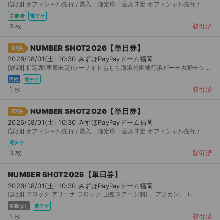
[詳細] オフィシャル先行 / 購入 指定席 座席未定 オフィシャル先行 / 購入 指定席 座席未定...
主催者
電チケ
3 枚
取引済
NUMBER SHOT2026【単日券】
即決
2026/08/01(土) 10:30 みずほPayPayドーム福岡
[詳細] 指定席(座席未定)シーサイドももち海浜公園地行浜ビーチ共通チケット 【前方抽選対応可能】 オ...
男性
電チケ
1 枚
取引済
NUMBER SHOT2026【単日券】
即決
2026/08/01(土) 10:30 みずほPayPayドーム福岡
[詳細] オフィシャル先行 / 購入 指定席 座席未定 オフィシャル先行 / 購入 指定席 座席未定...
電チケ
3 枚
取引済
NUMBER SHOT2026【単日券】
2026/08/01(土) 10:30 みずほPayPayドーム福岡
[詳細] ブロック アリーナ ブロック 山笠ステージ側( 、アジカン、 )...
名義なし
電チケ
1 枚
取引済