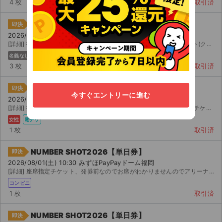
4 枚
取引済
NUMBER SHOT2026【単日券】
即決
2026/08/01(土) 10:30 みずほPayPayドーム福岡
[詳細] 指定席 リラックスシートチケット リラックスシートチケット(クッション性が高いシートとなってお...
名義なし
主催者
電チケ
3 枚
取引済
NUMBER SHOT2026【単日券】
即決
今すぐエントリーに進む
2026/08/01(土) 10:30 みずほPayPayドーム福岡
[詳細] 指定席 急用で行けなくなってしまったため、出品します。 親チケットとなるので、イープラスのアカ...
女性
電チケ
1 枚
取引済
NUMBER SHOT2026【単日券】
即決
2026/08/01(土) 10:30 みずほPayPayドーム福岡
[詳細] 座席指定チケット、発券前なのでお席がわかりませんのでアリーナとしています。ご不明な点は問い合わ...
コンビニ
1 枚
取引済
NUMBER SHOT2026【単日券】
即決