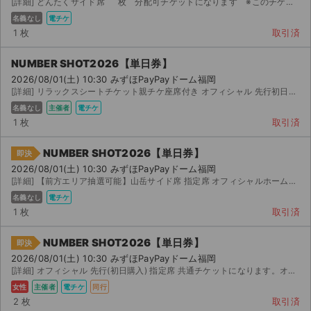
[詳細] どんたくサイド席 枚 分配可チケットになります ※このチケットの前方スタンディングは申し込...
名義なし
電チケ
1 枚
取引済
NUMBER SHOT2026【単日券】
2026/08/01(土) 10:30 みずほPayPayドーム福岡
[詳細] リラックスシートチケット親チケ座席付き オフィシャル 先行初日購入分。 分配可能な子チケット...
名義なし
主催者
電チケ
1 枚
取引済
NUMBER SHOT2026【単日券】
即決
2026/08/01(土) 10:30 みずほPayPayドーム福岡
[詳細] 【前方エリア抽選可能】山岳サイド席 指定席 オフィシャルホームページ先行で購入しました。 【...
名義なし
電チケ
1 枚
取引済
NUMBER SHOT2026【単日券】
即決
サイト情報
2026/08/01(土) 10:30 みずほPayPayドーム福岡
[詳細] オフィシャル 先行(初日購入) 指定席 共通チケットになります。オフィシャル 先行(初日発...
チケットジャム運営会社
女性
主催者
電チケ
同行
2 枚
取引済