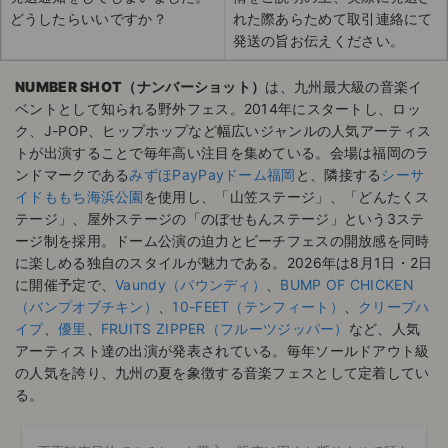
どうしたらいいですか？
れた際あらためて取引連絡にて
発送の旨お伝えください。
NUMBER SHOT（ナンバーショット）
は、九州最大級の音楽イ
ベントとして知られる野外フェス。2014年にスタートし、ロッ
ク、J-POP、ヒップホップなど幅広いジャンルの人気アーティス
トが出演することで毎年高い注目を集めている。会場は福岡のラ
ンドマークである
みずほPayPayドーム福岡
と、隣接する
シーサ
イドももち海浜公園
を使用し、「山笠ステージ」、「どんたくス
テージ」、屋外ステージの「のぼせもんステージ」という3ステ
ージ制を採用。ドーム公演の迫力とビーチフェスの開放感を同時
に楽しめる独自のスタイルが魅力である。2026年は8月1日・2日
に開催予定で、
Vaundy（バウンディ）
、
BUMP OF CHICKEN
（バンプオブチキン）
、
10-FEET（テンフィート）
、
クリープハ
イプ
、
優里
、
FRUITS ZIPPER（フルーツジッパー）
など、人気
アーティスト達の出演が発表されている。毎年ソールドアウト級
の人気を誇り、九州の夏を象徴する音楽フェスとして定着してい
る。