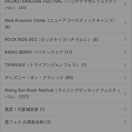
HAZIKETEMAZARE FESTIVAL（ハジケテマザレフェスティ
keyboard_arrow_right
バル） (41)
New Acoustic Camp（ニューアコースティックキャンプ）
keyboard_arrow_right
(8)
keyboard_arrow_right
ROCK KIDS 802（ロックキッズハチマルニ） (8)
keyboard_arrow_right
RADIO BERRY ベリテンライブ (17)
keyboard_arrow_right
TRIANGLE（トライアングル／フェス） (1)
keyboard_arrow_right
ディズニー・オン・クラシック (66)
Rising Sun Rock Festival（ライジングサンロックフェスティ
keyboard_arrow_right
バル） (107)
keyboard_arrow_right
風雲！大阪城音泉 (1)
keyboard_arrow_right
黒フェス 白黒歌合戦 (3)