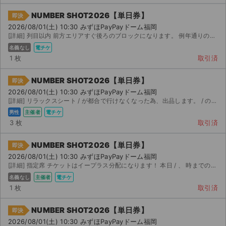
チケットジャム利用規約
NUMBER SHOT2026【単日券】
即決
プライバシーポリシー
2026/08/01(土) 10:30 みずほPayPayドーム福岡
[詳細] 列目以内 前方エリアすぐ後ろのブロックになります。 例年通りのブロックならば、中央少し...
特定商取引法に基づく表記
名義なし
電チケ
1 枚
取引済
公演登録依頼
NUMBER SHOT2026【単日券】
即決
不正転売禁止法について
2026/08/01(土) 10:30 みずほPayPayドーム福岡
[詳細] リラックスシート / が都合で行けなくなった為、出品します。 / のオフィシャル先行で取...
チケットジャムの取り組み
男性
主催者
電チケ
3 枚
取引済
音楽情報
NUMBER SHOT2026【単日券】
即決
2026/08/01(土) 10:30 みずほPayPayドーム福岡
[詳細] 指定席 チケットはイープラス分配になります！ 本日 / 、 時までのシリアルコード入力で...
名義なし
主催者
電チケ
1 枚
取引済
NUMBER SHOT2026【単日券】
即決
2026/08/01(土) 10:30 みずほPayPayドーム福岡