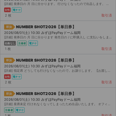
[詳細] 発券日の 月 日に分かります。 行けなくなったので出品します。 発売日の / に購入し、翌...
女性
電チケ
2 枚
取引済
NUMBER SHOT2026【単日券】
即決
2026/08/01(土) 10:30 みずほPayPayドーム福岡
[詳細] 発券日の 月 日に分かります 発売日の / に即購入し に支払いをしました。 例年通り購...
名義なし
主催者
電チケ
1 枚
取引済
NUMBER SHOT2026【単日券】
即決
2026/08/01(土) 10:30 みずほPayPayドーム福岡
[詳細] 指定席 どうしても行けなくなったので。お譲りします。 【お渡し方法】 電子チケット（チ...
女性
電チケ
2 枚
取引済
NUMBER SHOT2026【単日券】
即決
2026/08/01(土) 10:30 みずほPayPayドーム福岡
[詳細] 座席未定 行けれなくなってしまったため出品いたします。 オフィシャル 先行の最速で購入したも...
主催者
電チケ
1 枚
取引済