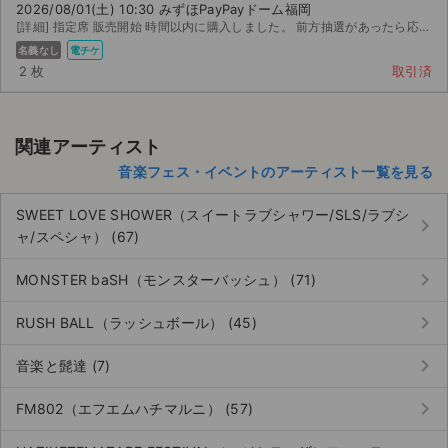
2026/08/01(土) 10:30 みずほPayPayドーム福岡
[詳細] 指定席 販売開始 時間以内に購入しました。 前方抽選があったら応募できます！
名義なし
電チケ
2 枚
取引済
関連アーティスト
音楽フェス・イベントのアーティスト一覧を見る
SWEET LOVE SHOWER（スイートラブシャワー/SLS/ラブシ
keyboard_arrow_right
ャ/スペシャ） (67)
keyboard_arrow_right
MONSTER baSH（モンスターバッシュ） (71)
keyboard_arrow_right
RUSH BALL（ラッシュボール） (45)
keyboard_arrow_right
音楽と髭達 (7)
keyboard_arrow_right
FM802（エフエムハチマルニ） (57)