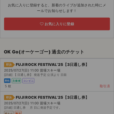
お気に入りに登録すると、新着のライブが追加された時にメ
ライブ・コンサート（海外）
ールでお知らせします！
イベント
お気に入りに登録
スポーツ
演劇・ミュージカル
OK Go(オーケーゴー) 過去のチケット
ご利用ガイド
FUJI ROCK FESTIVAL’25【3日通し券】
即決
ご利用ガイド
2025/07/27(日) 11:00 苗場スキー場
[詳細] 【 日通し券】 発送予定 公演より 日前
手数料・お支払い方法
男性
主催者
コンビニ
5 枚
取引済
AIに質問する
FUJI ROCK FESTIVAL’25【3日通し券】
即決
よくある質問
2025/07/27(日) 11:00 苗場スキー場
[詳細] 日通し券 月 日に発送予定です。
お知らせ
紙チケ
郵送