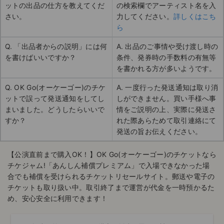
ットの出品の仕方を教えてくだ
の検索欄でアーティスト名を入
さい。
力してください。
詳しくはこち
ら
Q. 「出品者からの説明」には何
A. 出品のご事情や受け渡し時の
を書けばいいですか？
条件、発券時の手数料の有無等
を書かれる方が多いようです。
Q. OK Go(オーケーゴー)のチケ
A. 一度行った発送通知は取り消
ットで誤って発送通知をしてし
しができません。買い手様へ事
まいました。どうしたらいいで
情をご説明の上、実際に発送さ
すか？
れた際あらためて取引連絡にて
発送の旨お伝えください。
【公演直前まで購入OK！】OK Go(オーケーゴー)のチケットなら
チケジャム!「あんしん補償プレミアム」で入場できなかった場
合でも補償を受けられるチケットリセールサイト。郵送や電子の
チケットも取り扱い中。取引終了まで運営が代金を一時預かるた
め、安心安全に利用できます！