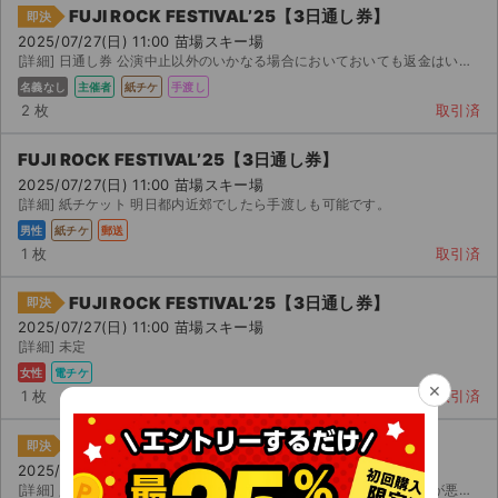
FUJI ROCK FESTIVAL’25【3日通し券】
即決
2025/07/27(日) 11:00 苗場スキー場
[詳細] 日通し券 公演中止以外のいかなる場合においておいても返金はいたしませんのでご了承ください。
名義なし
主催者
紙チケ
手渡し
2 枚
取引済
FUJI ROCK FESTIVAL’25【3日通し券】
2025/07/27(日) 11:00 苗場スキー場
[詳細] 紙チケット 明日都内近郊でしたら手渡しも可能です。
男性
紙チケ
郵送
1 枚
取引済
FUJI ROCK FESTIVAL’25【3日通し券】
即決
2025/07/27(日) 11:00 苗場スキー場
[詳細] 未定
女性
電チケ
×
1 枚
取引済
FUJI ROCK FESTIVAL’25【3日通し券】
即決
2025/07/27(日) 11:00 苗場スキー場
[詳細] 入場券 スマフレ会員先行にて購入しましたが、同行者の都合が悪くなったため、購入価格以下で出品し...