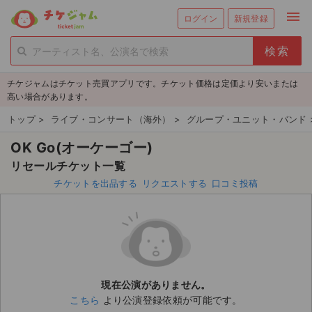
menu
ログイン
新規登録
person_add
exit_to_app
新規会員登録
ログイン
チケジャムはチケット売買アプリです。チケット価格は定価より安いまたは
チケットを探す
高い場合があります。
新着チケット
トップ
>
ライブ・コンサート（海外）
>
グループ・ユニット・バンド
OK Go(オーケーゴー)
値下げしたチケット
リセールチケット一覧
都道府県からチケットを探す
チケットを出品する
リクエストする
口コミ投稿
もうすぐ開催のチケット
チケットのリクエスト一覧
取扱チケット
現在公演がありません。
こちら
より公演登録依頼が可能です。
ライブ・コンサート（国内）