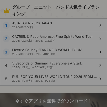
グループ・ユニット・バンド人気ライブラン
キング
ASIA TOUR 2026 JAPAN
keyboard_arrow_right
1
2026/09/30(水)
CA7RIEL & Paco Amoroso: Free Spirits World Tour
keyboard_arrow_right
2
2026/10/21(水) ~ 2026/10/22(木)
Electric Callboy “TANZNEID WORLD TOUR”
keyboard_arrow_right
3
2026/08/29(土) ~ 2026/08/31(月)
5 Seconds of Summer『Everyone’s A Star!』
keyboard_arrow_right
4
2026/11/21(土) ~ 2026/11/22(日)
RUN FOR YOUR LIVES WORLD TOUR 2026 FROM IRON MAIDEN TO FEAR OF THE DARK
keyboard_arrow_right
5
2026/11/24(火) ~ 2026/11/25(水)
今すぐアプリを無料でダウンロード！