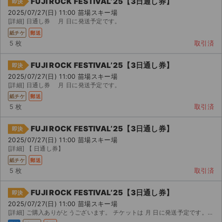
FUJI ROCK FESTIVAL’25【3日通し券】
即決
チケットジャム利用規約
2025/07/27(日) 11:00 苗場スキー場
[詳細] 日通し券 月 日に発送予定です。
プライバシーポリシー
紙チケ
郵送
5 枚
取引済
特定商取引法に基づく表記
FUJI ROCK FESTIVAL’25【3日通し券】
即決
公演登録依頼
2025/07/27(日) 11:00 苗場スキー場
[詳細] 日通し券 月 日に発送予定です。
不正転売禁止法について
紙チケ
郵送
5 枚
取引済
チケットジャムの取り組み
FUJI ROCK FESTIVAL’25【3日通し券】
即決
音楽情報
2025/07/27(日) 11:00 苗場スキー場
[詳細] 【 日通し券】
紙チケ
郵送
5 枚
取引済
FUJI ROCK FESTIVAL’25【3日通し券】
即決
2025/07/27(日) 11:00 苗場スキー場
[詳細] ご購入ありがとうございます。 チケットは 月 日に発送予定です。 よろしくお願いします。