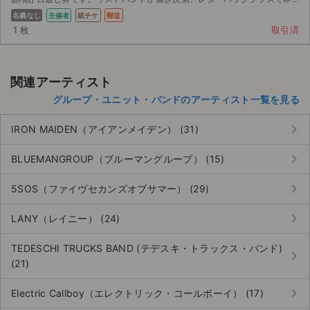
名義なし
主催者
紙チケ
郵送
1 枚
取引済
関連アーティスト
グループ・ユニット・バンドのアーティスト一覧を見る
keyboard_arrow_right
IRON MAIDEN（アイアンメイデン） (31)
keyboard_arrow_right
BLUEMANGROUP（ブルーマングループ） (15)
keyboard_arrow_right
5SOS（ファイヴセカンズオブサマー） (29)
keyboard_arrow_right
LANY（レイニー） (24)
TEDESCHI TRUCKS BAND (テデスキ・トラックス・バンド)
keyboard_arrow_right
(21)
keyboard_arrow_right
Electric Callboy（エレクトリック・コールボーイ） (17)