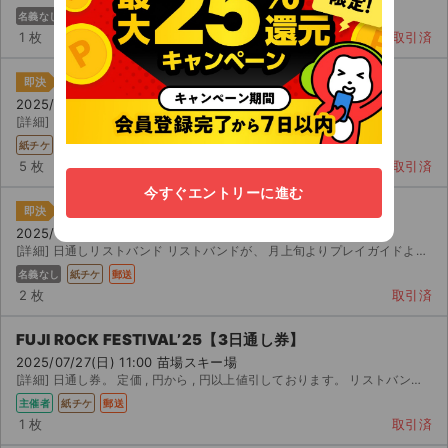
名義なし
主催者
紙チケ
郵送
1 枚
取引済
FUJI ROCK FESTIVAL’25【3日通し券】
即決
2025/07/27(日) 11:00 苗場スキー場
[詳細] 日通し券
紙チケ
郵送
5 枚
取引済
今すぐエントリーに進む
FUJI ROCK FESTIVAL’25【3日通し券】
即決
2025/07/27(日) 11:00 苗場スキー場
[詳細] 日通しリストバンド リストバンドが、 月上旬よりプレイガイドより順次到着予定です。手元に届き...
名義なし
紙チケ
郵送
2 枚
取引済
FUJI ROCK FESTIVAL’25【3日通し券】
2025/07/27(日) 11:00 苗場スキー場
[詳細] 日通し券。 定価 , 円から , 円以上値引しております。 リストバンド発送いた...
主催者
紙チケ
郵送
1 枚
取引済