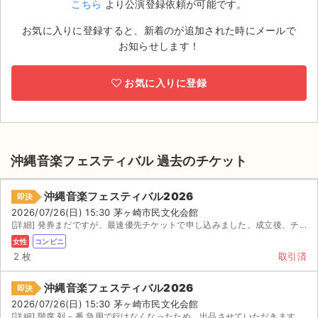
こちら
より公演登録依頼が可能です。
ライブ・コンサート（海外）
お気に入りに登録すると、新着のが追加された時にメールで
お知らせします！
イベント
お気に入りに登録
スポーツ
演劇・ミュージカル
ご利用ガイド
沖縄音楽フェスティバル 過去のチケット
ご利用ガイド
沖縄音楽フェスティバル2026
即決
2026/07/26(日) 15:30 茅ヶ崎市民文化会館
手数料・お支払い方法
[詳細] 発券まだですが、最速優先チケットで申し込みました。成立後、チケット発券番号お伝えします。 抽選...
女性
コンビニ
AIに質問する
2 枚
取引済
よくある質問
沖縄音楽フェスティバル2026
即決
2026/07/26(日) 15:30 茅ヶ崎市民文化会館
お知らせ
[詳細] 階席 列 - 番 急用で行けなくなったため、出品させていただきます。 システム手数料を...