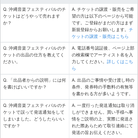
Q. 沖縄音楽フェスティバルのチ
A. チケットの譲渡・販売をご希
ケットはどうやって売れます
望の方は以下のページから可能
か？
です。ご登録がまだの方はまず
新規登録からお願いします。
チ
ケットの譲渡・販売はこちら
Q. 沖縄音楽フェスティバルのチ
A. 電話番号認証後、ページ上部
ケットの出品の仕方を教えてく
の検索欄でアーティスト名を入
ださい。
力してください。
詳しくはこち
ら
Q. 「出品者からの説明」には何
A. 出品のご事情や受け渡し時の
を書けばいいですか？
条件、発券時の手数料の有無等
を書かれる方が多いようです。
Q. 沖縄音楽フェスティバルのチ
A. 一度行った発送通知は取り消
ケットで誤って発送通知をして
しができません。買い手様へ事
しまいました。どうしたらいい
情をご説明の上、実際に発送さ
ですか？
れた際あらためて取引連絡にて
発送の旨お伝えください。