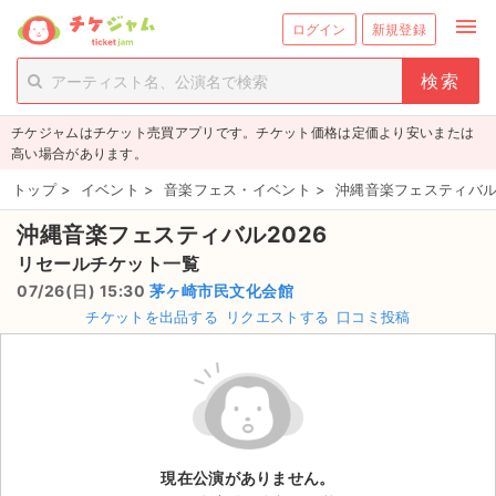
menu
ログイン
新規登録
person_add
exit_to_app
新規会員登録
ログイン
チケジャムはチケット売買アプリです。チケット価格は定価より安いまたは
チケットを探す
高い場合があります。
新着チケット
トップ
>
イベント
>
音楽フェス・イベント
>
沖縄音楽フェスティバル
沖縄音楽フェスティバル2026
値下げしたチケット
リセールチケット一覧
都道府県からチケットを探す
07/26(日) 15:30
茅ヶ崎市民文化会館
チケットを出品する
リクエストする
口コミ投稿
もうすぐ開催のチケット
チケットのリクエスト一覧
取扱チケット
現在公演がありません。
ライブ・コンサート（国内）