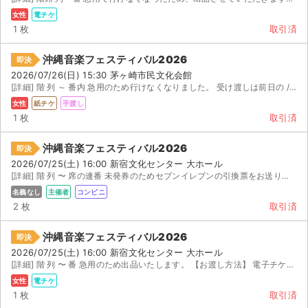
女性
電チケ
1 枚
取引済
沖縄音楽フェスティバル2026
即決
2026/07/26(日) 15:30 茅ヶ崎市民文化会館
[詳細] 階 列 ～ 番内 急用のため行けなくなりました。 受け渡しは前日の / (土)...
女性
紙チケ
手渡し
1 枚
取引済
沖縄音楽フェスティバル2026
即決
2026/07/25(土) 16:00 新宿文化センター 大ホール
[詳細] 階 列 〜 席の連番 未発券のためセブンイレブンの引換票をお送り致します。 定価 ...
名義なし
主催者
コンビニ
2 枚
取引済
沖縄音楽フェスティバル2026
即決
サイト情報
2026/07/25(土) 16:00 新宿文化センター 大ホール
[詳細] 階 列 〜 番 急用のため出品いたします。 【お渡し方法】 電子チケット（チケットぴあ／...
チケットジャム運営会社
女性
電チケ
1 枚
取引済