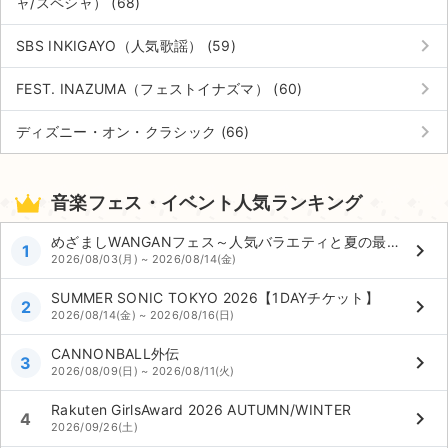
ャ/スペシャ） (68)
keyboard_arrow_right
SBS INKIGAYO（人気歌謡） (59)
keyboard_arrow_right
FEST. INAZUMA（フェストイナズマ） (60)
keyboard_arrow_right
ディズニー・オン・クラシック (66)
音楽フェス・イベント人気ランキング
めざましWANGANフェス～人気バラエティと夏の最強コラボ～
keyboard_arrow_right
1
2026/08/03(月) ~ 2026/08/14(金)
SUMMER SONIC TOKYO 2026【1DAYチケット】
keyboard_arrow_right
2
2026/08/14(金) ~ 2026/08/16(日)
CANNONBALL外伝
keyboard_arrow_right
3
2026/08/09(日) ~ 2026/08/11(火)
Rakuten GirlsAward 2026 AUTUMN/WINTER
keyboard_arrow_right
4
2026/09/26(土)