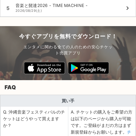
音楽と髭達2026 - TIME MACHINE -
keyboard_arrow_right
5
2026/08/29(土)
今すぐアプリを無料でダウンロード！
エンタメに関わる全ての人のための安心チケッ
ト売買アプリ
FAQ
買い手
Q. 沖縄音楽フェスティバルのチ
A. チケットの購入をご希望の方
ケットはどうやって買えます
は以下のページから購入が可能
か？
です。ご登録がまだの方はまず
新規登録からお願いします。
チ