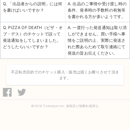
Q. 「出品者からの説明」には何
A. 出品のご事情や受け渡し時の
を書けばいいですか？
条件、発券時の手数料の有無等
を書かれる方が多いようです。
Q. PIZZA OF DEATH（ピザ・オ
A. 一度行った発送通知は取り消
ブ・デス）のチケットで誤って
しができません。買い手様へ事
発送通知をしてしまいました。
情をご説明の上、実際に発送さ
どうしたらいいですか？
れた際あらためて取引連絡にて
発送の旨お伝えください。
不正転売目的でのチケット購入・販売は固くお断りさせて頂き
ます。
©2018 Ticketjam Inc. 複製及び無断転載禁止