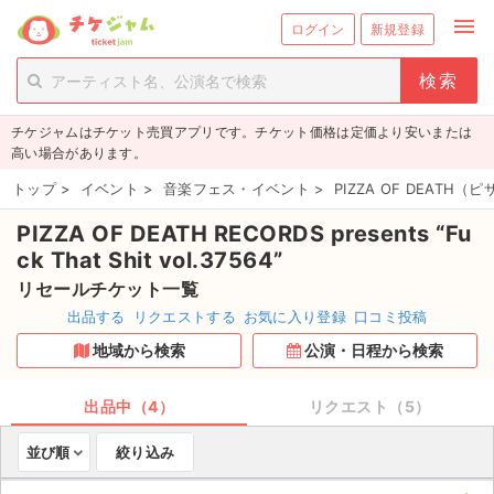
menu
ログイン
新規登録
person_add
exit_to_app
新規会員登録
ログイン
チケジャムはチケット売買アプリです。チケット価格は定価より安いまたは
チケットを探す
高い場合があります。
新着チケット
トップ
>
イベント
>
音楽フェス・イベント
>
PIZZA OF DEATH
PIZZA OF DEATH RECORDS presents “Fu
値下げしたチケット
ck That Shit vol.37564”
都道府県からチケットを探す
リセールチケット一覧
出品する
リクエストする
お気に入り登録
口コミ投稿
もうすぐ開催のチケット
地域から検索
公演・日程から検索
チケットのリクエスト一覧
出品中（4）
リクエスト（5）
取扱チケット
並び順
絞り込み
ライブ・コンサート（国内）