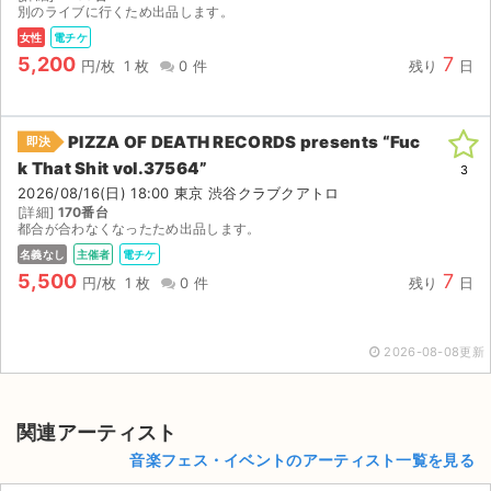
別のライブに行くため出品します。
女性
電チケ
5,200
7
円/枚
1 枚
0 件
残り
日
PIZZA OF DEATH RECORDS presents “Fuc
即決
k That Shit vol.37564”
3
2026/08/16(日) 18:00 東京 渋谷クラブクアトロ
[詳細]
170番台
都合が合わなくなったため出品します。
名義なし
主催者
電チケ
5,500
7
円/枚
1 枚
0 件
残り
日
2026-08-08更新
サイト情報
関連アーティスト
チケットジャム運営会社
音楽フェス・イベントのアーティスト一覧を見る