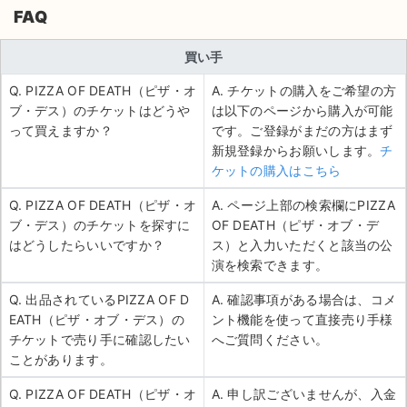
FAQ
買い手
Q. PIZZA OF DEATH（ピザ・オ
A. チケットの購入をご希望の方
ブ・デス）のチケットはどうや
は以下のページから購入が可能
って買えますか？
です。ご登録がまだの方はまず
新規登録からお願いします。
チ
ケットの購入はこちら
Q. PIZZA OF DEATH（ピザ・オ
A. ページ上部の検索欄にPIZZA
ブ・デス）のチケットを探すに
OF DEATH（ピザ・オブ・デ
はどうしたらいいですか？
ス）と入力いただくと該当の公
演を検索できます。
Q. 出品されているPIZZA OF D
A. 確認事項がある場合は、コメ
EATH（ピザ・オブ・デス）の
ント機能を使って直接売り手様
チケットで売り手に確認したい
へご質問ください。
ことがあります。
Q. PIZZA OF DEATH（ピザ・オ
A. 申し訳ございませんが、入金