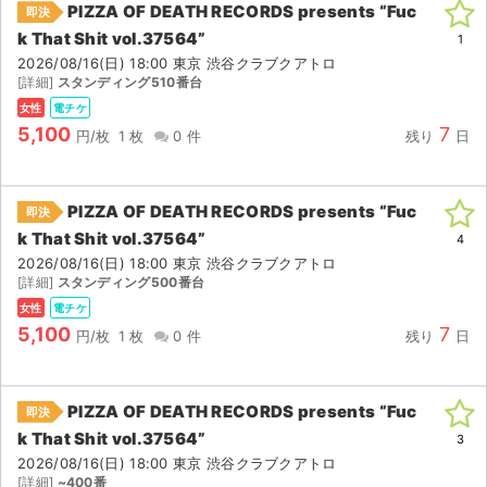
PIZZA OF DEATH RECORDS presents “Fuc
即決
k That Shit vol.37564”
ライブ・コンサート（海外）
1
2026/08/16(日) 18:00 東京 渋谷クラブクアトロ
[詳細]
スタンディング510番台
イベント
女性
電チケ
5,100
7
スポーツ
円/枚
1 枚
0 件
残り
日
演劇・ミュージカル
PIZZA OF DEATH RECORDS presents “Fuc
即決
k That Shit vol.37564”
ご利用ガイド
4
2026/08/16(日) 18:00 東京 渋谷クラブクアトロ
[詳細]
スタンディング500番台
ご利用ガイド
女性
電チケ
5,100
7
手数料・お支払い方法
円/枚
1 枚
0 件
残り
日
AIに質問する
PIZZA OF DEATH RECORDS presents “Fuc
即決
よくある質問
k That Shit vol.37564”
3
2026/08/16(日) 18:00 東京 渋谷クラブクアトロ
お知らせ
[詳細]
~400番