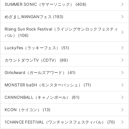
チケットジャム利用規約
keyboard_arrow_right
SUMMER SONIC（サマーソニック） (408)
プライバシーポリシー
keyboard_arrow_right
めざましWANGANフェス (193)
特定商取引法に基づく表記
Rising Sun Rock Festival（ライジングサンロックフェスティ
keyboard_arrow_right
バル） (106)
公演登録依頼
keyboard_arrow_right
LuckyFes（ラッキーフェス） (51)
不正転売禁止法について
keyboard_arrow_right
カウントダウンTV（CDTV） (99)
チケットジャムの取り組み
keyboard_arrow_right
GirlsAward（ガールズアワード） (41)
音楽情報
keyboard_arrow_right
MONSTER baSH（モンスターバッシュ） (71)
keyboard_arrow_right
CANNONBALL（キャノンボール） (61)
keyboard_arrow_right
KCON（ケイコン） (13)
keyboard_arrow_right
1CHANCE FESTIVAL（ワンチャンスフェスティバル） (70)