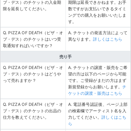
ブ・デス）のチケットの入金期
期限は延長できかねます。お手
限を延長してください。
数ですがお支払いできるタイミ
ングでの購入をお願いいたしま
す。
Q. PIZZA OF DEATH（ピザ・オ
A. チケットの発送方法によって
ブ・デス）のチケットはいつ受
異なります。
詳しくはこちら
取通知すればいいですか？
売り手
Q. PIZZA OF DEATH（ピザ・オ
A. チケットの譲渡・販売をご希
ブ・デス）のチケットはどうや
望の方は以下のページから可能
って売れますか？
です。ご登録がまだの方はまず
新規登録からお願いします。
チ
ケットの譲渡・販売はこちら
Q. PIZZA OF DEATH（ピザ・オ
A. 電話番号認証後、ページ上部
ブ・デス）のチケットの出品の
の検索欄でアーティスト名を入
仕方を教えてください。
力してください。
詳しくはこち
ら