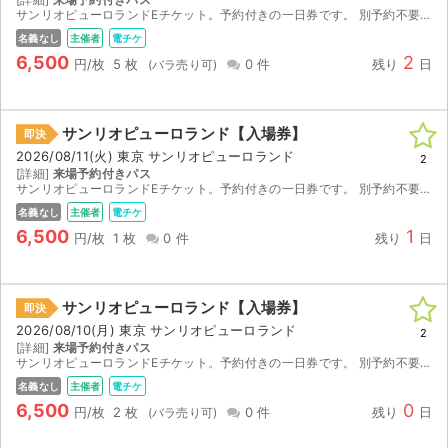
チケットジャム利用規約
サンリオピューロランドEチケット。予約付きの一日券です。 別予約不要で、8月12日当日にQRコードを提示して直接入場改札口よりご入場いただけます。 バラ売りを可能にしましたのでそのまま必要な...
名義なし
主催者
電チケ
プライバシーポリシー
6,500
2
円/枚
5 枚
0 件
残り
日
特定商取引法に基づく表記
サンリオピューロランド【入場券】
公演登録依頼
即決
2026/08/11(火) 東京 サンリオピューロランド
2
[詳細]
来場予約付きパス
不正転売禁止法について
サンリオピューロランドEチケット。予約付きの一日券です。 別予約不要で、8月11日当日にQRコードを提示して直接入場改札口よりご入場いただけます。 バラ売りを可能にしましたのでそのまま必要な...
名義なし
主催者
電チケ
チケットジャムの取り組み
6,500
1
円/枚
1 枚
0 件
残り
日
音楽情報
サンリオピューロランド【入場券】
即決
2026/08/10(月) 東京 サンリオピューロランド
2
[詳細]
来場予約付きパス
サンリオピューロランドEチケット。予約付きの一日券です。 別予約不要で、8月10日当日にQRコードを提示して直接入場改札口よりご入場いただけます。 バラ売りを可能にしましたのでそのまま必要な...
名義なし
主催者
電チケ
6,500
0
円/枚
2 枚
0 件
残り
日