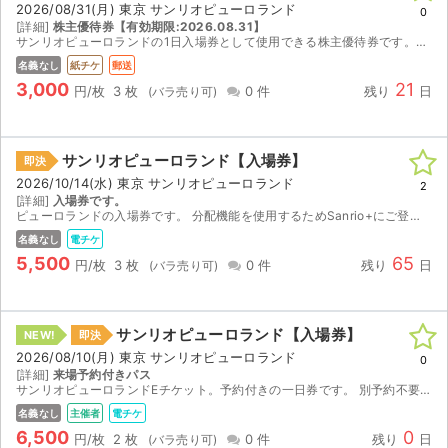
2026/08/31(月) 東京 サンリオピューロランド
0
[詳細]
株主優待券【有効期限:2026.08.31】
ライブ・コンサート（海外）
サンリオピューロランドの1日入場券として使用できる株主優待券です。入場には別途インターネットでの入場予約が必要となりますので、有効期限である2026年8月31日までに予約と入場をお済ませください。
名義なし
紙チケ
郵送
イベント
3,000
21
円/枚
3 枚
0 件
残り
日
スポーツ
サンリオピューロランド【入場券】
即決
演劇・ミュージカル
2026/10/14(水) 東京 サンリオピューロランド
2
[詳細]
入場券です。
ピューロランドの入場券です。 分配機能を使用するためSanrio+にご登録をお願いいたします。 有効期限は2027年1月31日です。
ご利用ガイド
名義なし
電チケ
5,500
65
ご利用ガイド
円/枚
3 枚
0 件
残り
日
手数料・お支払い方法
サンリオピューロランド【入場券】
NEW!
即決
AIに質問する
2026/08/10(月) 東京 サンリオピューロランド
0
[詳細]
来場予約付きパス
サンリオピューロランドEチケット。予約付きの一日券です。 別予約不要で、8月10日当日にQRコードを提示して直接入場改札口よりご入場いただけます。 バラ売りを可能にしましたのでそのまま必要な...
よくある質問
名義なし
主催者
電チケ
6,500
0
お知らせ
円/枚
2 枚
0 件
残り
日