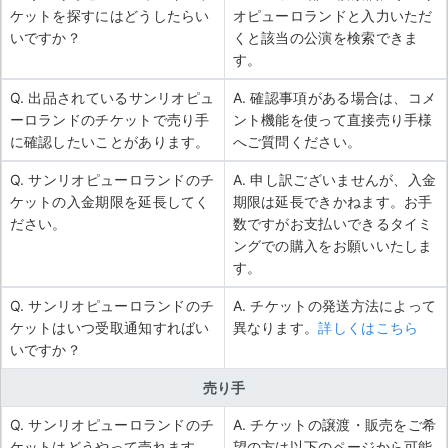
ケットを探すにはどうしたらい
オピューロランドと入力いただ
いですか？
くと該当の公演を検索できま
す。
Q. 出品されているサンリオピュ
A. 確認事項がある場合は、コメ
ーロランドのチケットで売り手
ント機能を使って直接売り手様
に確認したいことがあります。
へご質問ください。
Q. サンリオピューロランドのチ
A. 申し訳ございませんが、入金
ケットの入金期限を延長してく
期限は延長できかねます。お手
ださい。
数ですがお支払いできるタイミ
ングでの購入をお願いいたしま
す。
Q. サンリオピューロランドのチ
A. チケットの発送方法によって
ケットはいつ受取通知すればい
異なります。
詳しくはこちら
いですか？
売り手
Q. サンリオピューロランドのチ
A. チケットの譲渡・販売をご希
ケットはどうやって売れます
望の方は以下のページから可能