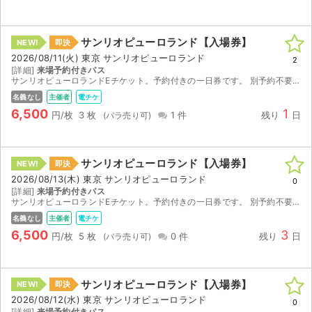
サンリオピューロランド【入場券】
NEW!
即決
2026/08/11(火) 東京 サンリオピューロランド
2
[詳細]
来場予約付きパス
サンリオピューロランドEチケット。予約付きの一日券です。 別予約不要で、8月11日当日にQRコードを提示して直接入場改札口よりご入場いただけます。 バラ売りを可能にしましたのでそのまま必要な...
名義なし
主催者
電チケ
6,500
1
円/枚
3 枚
1 件
残り
日
サンリオピューロランド【入場券】
NEW!
即決
2026/08/13(木) 東京 サンリオピューロランド
0
[詳細]
来場予約付きパス
サンリオピューロランドEチケット。予約付きの一日券です。 別予約不要で、8月13日当日にQRコードを提示して直接入場改札口よりご入場いただけます。 バラ売りを可能にしましたのでそのまま必要な...
名義なし
主催者
電チケ
6,500
3
円/枚
5 枚
0 件
残り
日
サイト情報
サンリオピューロランド【入場券】
NEW!
即決
チケットジャム運営会社
2026/08/12(水) 東京 サンリオピューロランド
0
[詳細]
来場予約付きパス