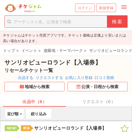
menu
ログイン
新規登録
person_add
exit_to_app
新規会員登録
ログイン
チケジャムはチケット売買アプリです。チケット価格は定価より安いまたは
チケットを探す
高い場合があります。
新着チケット
トップ
>
イベント
>
遊園地・テーマパーク
>
サンリオピューロランド
サンリオピューロランド【入場券】
値下げしたチケット
リセールチケット一覧
都道府県からチケットを探す
出品する
リクエストする
お気に入り登録
口コミ投稿
地域から検索
公演・日程から検索
もうすぐ開催のチケット
チケットのリクエスト一覧
出品中（8）
リクエスト（0）
並び順
絞り込み
取扱チケット
サンリオピューロランド【入場券】
NEW!
即決
ライブ・コンサート（国内）