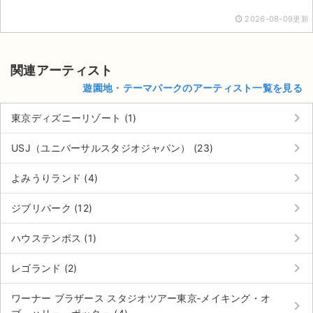
2026-08-09更新
関連アーティスト
遊園地・テーマパークのアーティスト一覧を見る
keyboard_arrow_right
東京ディズニーリゾート (1)
keyboard_arrow_right
USJ（ユニバーサルスタジオジャパン） (23)
keyboard_arrow_right
よみうりランド (4)
keyboard_arrow_right
ジブリパーク (12)
keyboard_arrow_right
ハウステンボス (1)
keyboard_arrow_right
レゴランド (2)
ワーナー ブラザース スタジオツアー東京‐メイキング・オ
keyboard_arrow_right