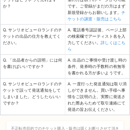
か？
です。ご登録がまだの方はまず
新規登録からお願いします。
チ
ケットの譲渡・販売はこちら
Q. サンリオピューロランドのチ
A. 電話番号認証後、ページ上部
ケットの出品の仕方を教えてく
の検索欄でアーティスト名を入
ださい。
力してください。
詳しくはこち
ら
Q. 「出品者からの説明」には何
A. 出品のご事情や受け渡し時の
を書けばいいですか？
条件、発券時の手数料の有無等
を書かれる方が多いようです。
Q. サンリオピューロランドのチ
A. 一度行った発送通知は取り消
ケットで誤って発送通知をして
しができません。買い手様へ事
しまいました。どうしたらいい
情をご説明の上、実際に発送さ
ですか？
れた際あらためて取引連絡にて
発送の旨お伝えください。
不正転売目的でのチケット購入・販売は固くお断りさせて頂き