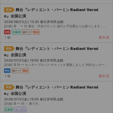
舞台『レディエント・バーミン Radiant Vermi
即決
n』全国公演
2026/08/01(土) 13:30 春日井市民会館
[詳細] 席 〜 列 番台 中央ブロック 旅行と予定重なりお譲りします。東京公演チラシですが...
女性
主催者
紙チケ
郵送
1 枚
取引済
舞台『レディエント・バーミン Radiant Vermi
即決
n』全国公演
2026/07/31(金) 19:00 春日井市民会館
[詳細] 席 列 〜 センターブロック チケットが重複しました 列目センターブロックで細かい表...
男性
紙チケ
郵送
1 枚
取引済
舞台『レディエント・バーミン Radiant Vermi
即決
n』全国公演
2026/07/31(金) 19:00 春日井市民会館
[詳細] 席 〜 列 ～ 番です。
主催者
コンビニ