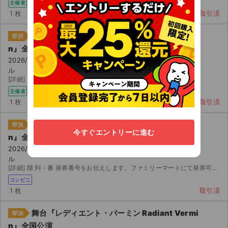
主催者
コンビニ
1 枚
取引済
舞台『レディエント・バーミン Radiant Vermi
即決
n』全国公演
2026/07/12(日) 13:00 兵庫県立芸術文化センター 阪急 中ホー
ル
[詳細] 〜 列 ～ 番です。人気の日曜日＆マチネ公演です。
主催者
コンビニ
1 枚
取引済
舞台『レディエント・バーミン Radiant Vermi
即決
今すぐエントリーに進む
n』全国公演
2026/07/11(土) 17:00 兵庫県立芸術文化センター 阪急 中ホー
ル
[詳細] 階 列 - 番 発券番号をお伝えします。ファミリーマートにて発券可能です。
コンビニ
1 枚
取引済
舞台『レディエント・バーミン Radiant Vermi
即決
n』全国公演