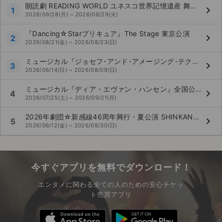
朗読劇 READING WORLD ユネスコ世界記憶遺産 舞鶴への生還『約束の果て』（再演）
keyboard_arrow_right
1
2026/09/28(月) ~ 2026/09/29(火)
『Dancing☆Starプリキュア』The Stage 東京公演
keyboard_arrow_right
2
2026/08/21(金) ~ 2026/08/23(日)
ミュージカル『ジョセフ･アンド･アメージング･テクニカラー･ドリームコート』全国公演
keyboard_arrow_right
3
2026/06/14(日) ~ 2026/08/09(日)
ミュージカル『ディア・エヴァン・ハンセン』全国公演
keyboard_arrow_right
4
2026/07/25(土) ~ 2026/09/21(月)
2026年劇団☆新感線46周年興行・夏公演 SHINKANSEN☆RSP 怪奇骨董音楽劇『アケチコ！～蒸気の黒ダイヤ、あるいは狂気の島～』全国公演
keyboard_arrow_right
5
2026/06/12(金) ~ 2026/08/30(日)
今すぐアプリを無料でダウンロード！
エンタメに関わる全ての人のための安心チケッ
ト売買アプリ