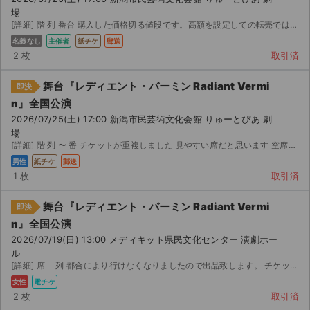
場
[詳細] 階 列 番台 購入した価格切る値段です。高額を設定しての転売ではありません。 用事が入...
名義なし
主催者
紙チケ
郵送
2 枚
取引済
舞台『レディエント・バーミン Radiant Vermi
即決
n』全国公演
2026/07/25(土) 17:00 新潟市民芸術文化会館 りゅーとぴあ 劇
場
[詳細] 階 列 〜 番 チケットが重複しました 見やすい席だと思います 空席にするには、 あま...
男性
紙チケ
郵送
1 枚
取引済
舞台『レディエント・バーミン Radiant Vermi
即決
n』全国公演
2026/07/19(日) 13:00 メディキット県民文化センター 演劇ホー
ル
[詳細] 席 列 都合により行けなくなりましたので出品致します。 チケットは コードのリン...
女性
電チケ
2 枚
取引済