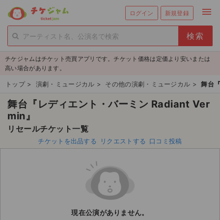
menu
ログイン
新規登録
person_add
exit_to_app
新規会員登録
ログイン
チケジャムはチケット売買アプリです。チケット価格は定価より安いまたは
チケットを探す
高い場合があります。
新着チケット
トップ
>
演劇・ミュージカル
>
その他の演劇・ミュージカル
>
舞台『
舞台『レディエント・バーミン Radiant Ver
値下げしたチケット
min』
都道府県からチケットを探す
リセールチケット一覧
チケットを出品する
リクエストする
口コミ投稿
もうすぐ開催のチケット
チケットのリクエスト一覧
取扱チケット
現在公演がありません。
ライブ・コンサート（国内）