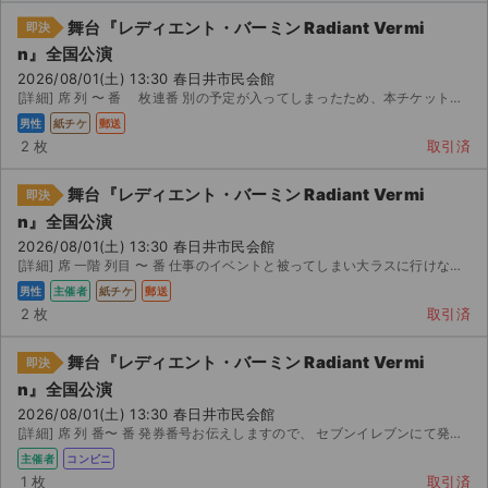
チケットジャム利用規約
舞台『レディエント・バーミン Radiant Vermi
即決
プライバシーポリシー
n』全国公演
2026/08/01(土) 13:30 春日井市民会館
[詳細] 席 列 〜 番 枚連番 別の予定が入ってしまったため、本チケットを出品いたします。 ...
特定商取引法に基づく表記
男性
紙チケ
郵送
公演登録依頼
2 枚
取引済
不正転売禁止法について
舞台『レディエント・バーミン Radiant Vermi
即決
n』全国公演
チケットジャムの取り組み
2026/08/01(土) 13:30 春日井市民会館
[詳細] 席 一階 列目 〜 番 仕事のイベントと被ってしまい大ラスに行けなくなりました。
音楽情報
男性
主催者
紙チケ
郵送
2 枚
取引済
舞台『レディエント・バーミン Radiant Vermi
即決
n』全国公演
2026/08/01(土) 13:30 春日井市民会館
[詳細] 席 列 番〜 番 発券番号お伝えしますので、 セブンイレブンにて発券 願います。
主催者
コンビニ
1 枚
取引済