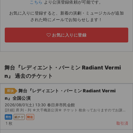
こちら
より公演登録依頼が可能です。
ライブ・コンサート（海外）
お気に入りに登録すると、新着の演劇・ミュージカルが追加
された時にメールでお知らせします！
イベント
お気に入りに登録
スポーツ
演劇・ミュージカル
ご利用ガイド
舞台『レディエント・バーミン Radiant Vermi
n』 過去のチケット
ご利用ガイド
舞台『レディエント・バーミン Radiant Vermi
手数料・お支払い方法
即決
n』全国公演
AIに質問する
2026/08/01(土) 13:30 春日井市民会館
[詳細] 席 列 - 列 ☆大千穐楽公演☆ チケット 枚余っておりますのでお譲りします。 ・郵...
よくある質問
男性
紙チケ
郵送
1 枚
取引済
お知らせ