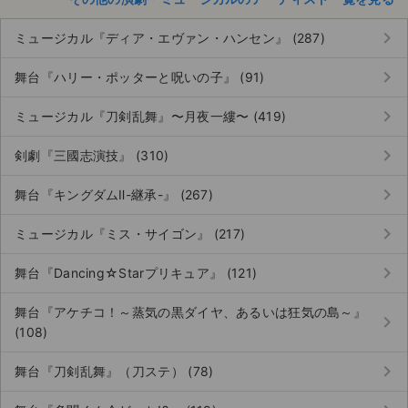
keyboard_arrow_right
ミュージカル『ディア・エヴァン・ハンセン』 (287)
keyboard_arrow_right
舞台『ハリー・ポッターと呪いの子』 (91)
keyboard_arrow_right
ミュージカル『刀剣乱舞』〜月夜一縷〜 (419)
keyboard_arrow_right
剣劇『三國志演技』 (310)
keyboard_arrow_right
舞台『キングダムⅡ-継承-』 (267)
keyboard_arrow_right
ミュージカル『ミス・サイゴン』 (217)
keyboard_arrow_right
舞台『Dancing☆Starプリキュア』 (121)
舞台『アケチコ！～蒸気の黒ダイヤ、あるいは狂気の島～』
keyboard_arrow_right
(108)
keyboard_arrow_right
舞台『刀剣乱舞』（刀ステ） (78)