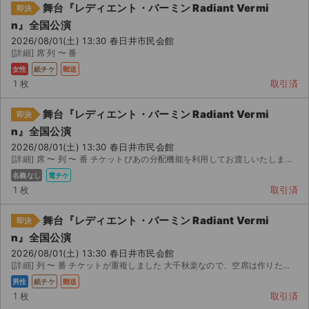
舞台『レディエント・バーミン Radiant Vermi
即決
n』全国公演
2026/08/01(土) 13:30 春日井市民会館
[詳細] 席 列 〜 番
女性
紙チケ
郵送
1 枚
取引済
舞台『レディエント・バーミン Radiant Vermi
即決
n』全国公演
2026/08/01(土) 13:30 春日井市民会館
[詳細] 席 〜 列 〜 番 チケットぴあの分配機能を利用してお渡しいたしますので、チケットぴ...
名義なし
電チケ
1 枚
取引済
舞台『レディエント・バーミン Radiant Vermi
即決
n』全国公演
サイト情報
2026/08/01(土) 13:30 春日井市民会館
[詳細] 列 〜 番 チケットが重複しました 大千秋楽なので、空席は作りたくないので 何方かにお譲り...
チケットジャム運営会社
男性
紙チケ
郵送
1 枚
取引済