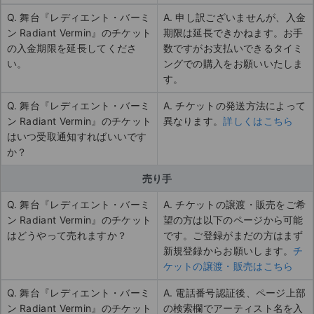
Q. 舞台『レディエント・バーミ
A. 申し訳ございませんが、入金
ン Radiant Vermin』のチケット
期限は延長できかねます。お手
の入金期限を延長してくださ
数ですがお支払いできるタイミ
い。
ングでの購入をお願いいたしま
す。
Q. 舞台『レディエント・バーミ
A. チケットの発送方法によって
ン Radiant Vermin』のチケット
異なります。
詳しくはこちら
はいつ受取通知すればいいです
か？
売り手
Q. 舞台『レディエント・バーミ
A. チケットの譲渡・販売をご希
ン Radiant Vermin』のチケット
望の方は以下のページから可能
はどうやって売れますか？
です。ご登録がまだの方はまず
新規登録からお願いします。
チ
ケットの譲渡・販売はこちら
Q. 舞台『レディエント・バーミ
A. 電話番号認証後、ページ上部
ン Radiant Vermin』のチケット
の検索欄でアーティスト名を入