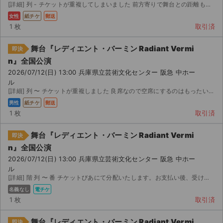
[詳細] 列 - チケットが重複してしまいました 前方寄りで舞台との距離も近く 会場の空気感...
女性
紙チケ
郵送
1 枚
取引済
舞台『レディエント・バーミン Radiant Vermi
即決
n』全国公演
2026/07/12(日) 13:00 兵庫県立芸術文化センター 阪急 中ホー
ル
[詳細] 列 〜 チケットが重複しました 良席なので空席にするのはもったいなく お譲り先を探して...
男性
紙チケ
郵送
1 枚
取引済
舞台『レディエント・バーミン Radiant Vermi
即決
n』全国公演
2026/07/12(日) 13:00 兵庫県立芸術文化センター 阪急 中ホー
ル
[詳細] 階 列 〜 番 チケットぴあにて分配いたします。お支払い後、受け取り用 をお送りいたします。
名義なし
電チケ
1 枚
取引済
舞台『レディエント・バーミン Radiant Vermi
即決