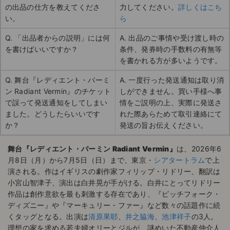
の出品の仕方を教えてくださ
力してください。
詳しくはこち
い。
ら
Q. 「出品者からの説明」には何
A. 出品のご事情や受け渡し時の
を書けばいいですか？
条件、発券時の手数料の有無等
を書かれる方が多いようです。
Q. 舞台『レディエント・バーミ
A. 一度行った発送通知は取り消
ン Radiant Vermin』のチケット
しができません。買い手様へ事
で誤って発送通知をしてしまい
情をご説明の上、実際に発送さ
ました。どうしたらいいです
れた際あらためて取引連絡にて
か？
発送の旨お伝えください。
舞台『レディエント・バーミン Radiant Vermin』
は、2026年6
月8日（月）から7月5日（日）まで、東京・
シアタートラム
で上
演される。作はイギリスの劇作家フィリップ・リドリー、翻訳は
小宮山智津子、演出は白井晃が手がける。白井にとってリドリー
作品は創作意欲を最も刺激する存在であり、『ピッチフォーク・
ディズニー』や『マーキュリー・ファー』など数々の話題作に続
くタッグとなる。出演は
清原果耶
、
井之脇海
、
池津祥子
の3人。
理想の家を求める若夫婦オリーとジルが、謎めいた不動産仲介人