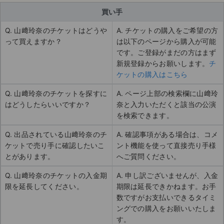
買い手
Q. 山﨑玲奈のチケットはどうや
A. チケットの購入をご希望の方
って買えますか？
は以下のページから購入が可能
です。ご登録がまだの方はまず
新規登録からお願いします。
チ
ケットの購入はこちら
Q. 山﨑玲奈のチケットを探すに
A. ページ上部の検索欄に山﨑玲
はどうしたらいいですか？
奈と入力いただくと該当の公演
を検索できます。
Q. 出品されている山﨑玲奈のチ
A. 確認事項がある場合は、コメ
ケットで売り手に確認したいこ
ント機能を使って直接売り手様
とがあります。
へご質問ください。
Q. 山﨑玲奈のチケットの入金期
A. 申し訳ございませんが、入金
限を延長してください。
期限は延長できかねます。お手
数ですがお支払いできるタイミ
ングでの購入をお願いいたしま
す。