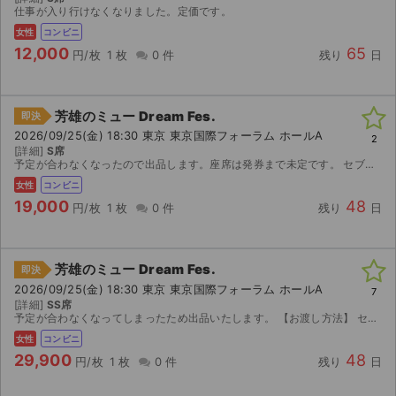
仕事が入り行けなくなりました。定価です。
女性
コンビニ
12,000
65
円/枚
1 枚
0 件
残り
日
芳雄のミュー Dream Fes.
即決
2026/09/25(金) 18:30 東京 東京国際フォーラム ホールA
2
[詳細]
S席
予定が合わなくなったので出品します。座席は発券まで未定です。 セブンイレブンで発券いただけます。
女性
コンビニ
19,000
48
円/枚
1 枚
0 件
残り
日
芳雄のミュー Dream Fes.
即決
2026/09/25(金) 18:30 東京 東京国際フォーラム ホールA
7
[詳細]
SS席
予定が合わなくなってしまったため出品いたします。 【お渡し方法】 セブンイレブン発券番号を通知いたします。 発券可能になり次第、取引連絡にてURLをお送りします。 9/18(金)14...
サイト情報
女性
コンビニ
29,900
48
円/枚
1 枚
0 件
残り
日
チケットジャム運営会社