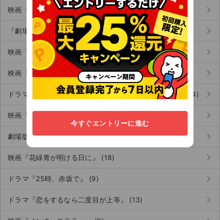
keyboard_arrow_right
映画『ブルーロック』 (96)
keyboard_arrow_right
『劇場版 忍たま乱太郎 ドクタケ忍者隊最強の軍師』 (14)
keyboard_arrow_right
映画『ラブ≠コメディ』 (6)
keyboard_arrow_right
映画『あの星が降る丘で、君とまた出会いたい。』 (10)
keyboard_arrow_right
ドラマ『修学旅行で仲良くないグループに入りました』 (14)
keyboard_arrow_right
映画『仮面ライダーゼッツ さよならのミッション』 (8)
今すぐエントリーに進む
keyboard_arrow_right
劇場版『メイドインアビス 深き魂の黎明』 (16)
keyboard_arrow_right
映画『花緑青が明ける日に』 (18)
keyboard_arrow_right
ドラマ『25時、赤坂で』 (9)
keyboard_arrow_right
ドラマ『恋をするなら二度目が上等』 (13)