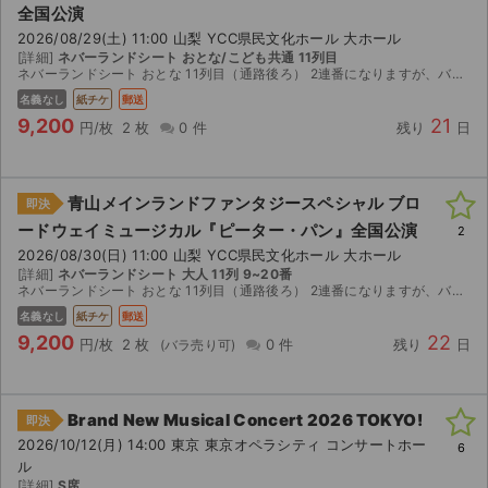
全国公演
2026/08/29(土) 11:00 山梨 YCC県民文化ホール 大ホール
ライブ・コンサート（海外）
[詳細]
ネバーランドシート おとな/こども共通 11列目
ネバーランドシート おとな 11列目（通路後ろ） 2連番になりますが、バラ売りも検討 定価:9200円
イベント
名義なし
紙チケ
郵送
9,200
21
円/枚
2 枚
0 件
残り
日
スポーツ
演劇・ミュージカル
青山メインランドファンタジースペシャル ブロ
即決
ードウェイミュージカル『ピーター・パン』全国公演
2
ご利用ガイド
2026/08/30(日) 11:00 山梨 YCC県民文化ホール 大ホール
[詳細]
ネバーランドシート 大人 11列 9~20番
ご利用ガイド
ネバーランドシート おとな 11列目（通路後ろ） 2連番になりますが、バラ売りも検討 定価:9200円
名義なし
紙チケ
郵送
手数料・お支払い方法
9,200
22
円/枚
2 枚
0 件
残り
日
AIに質問する
Brand New Musical Concert 2026 TOKYO!
即決
よくある質問
2026/10/12(月) 14:00 東京 東京オペラシティ コンサートホー
6
ル
お知らせ
[詳細]
S席