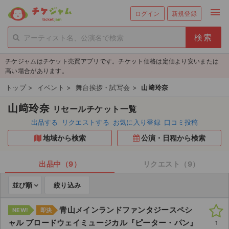
menu
ログイン
新規登録
person_add
exit_to_app
新規会員登録
ログイン
チケジャムはチケット売買アプリです。チケット価格は定価より安いまたは
チケットを探す
高い場合があります。
新着チケット
トップ
>
イベント
>
舞台挨拶・試写会
>
山﨑玲奈
山﨑玲奈
リセールチケット一覧
値下げしたチケット
出品する
リクエストする
お気に入り登録
口コミ投稿
都道府県からチケットを探す
地域から検索
公演・日程から検索
もうすぐ開催のチケット
出品中（9）
リクエスト（9）
チケットのリクエスト一覧
並び順
絞り込み
取扱チケット
青山メインランドファンタジースペシ
NEW!
即決
ャル ブロードウェイミュージカル『ピーター・パン』
1
ライブ・コンサート（国内）