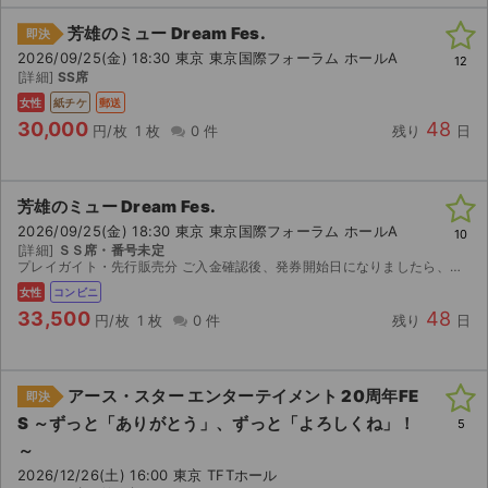
チケットジャム利用規約
芳雄のミュー Dream Fes.
即決
プライバシーポリシー
2026/09/25(金) 18:30 東京 東京国際フォーラム ホールA
12
[詳細]
SS席
特定商取引法に基づく表記
女性
紙チケ
郵送
30,000
48
円/枚
1 枚
0 件
残り
日
公演登録依頼
不正転売禁止法について
芳雄のミュー Dream Fes.
2026/09/25(金) 18:30 東京 東京国際フォーラム ホールA
10
チケットジャムの取り組み
[詳細]
ＳＳ席・番号未定
プレイガイト・先行販売分 ご入金確認後、発券開始日になりましたら、発券に必要な番号をご連絡致しますので、セブンイレブンにてご自身で発券をお願い致します。 発券する際に発券手数料165円/枚が...
音楽情報
女性
コンビニ
33,500
48
円/枚
1 枚
0 件
残り
日
アース・スター エンターテイメント 20周年FE
即決
S ～ずっと「ありがとう」、ずっと「よろしくね」！
5
～
2026/12/26(土) 16:00 東京 TFTホール