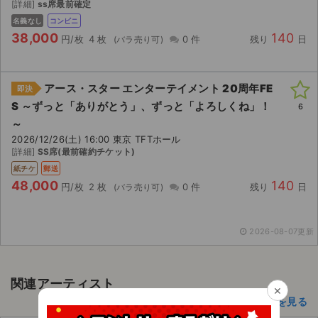
[詳細]
ss席最前確定
名義なし
コンビニ
38,000
140
円/枚
4 枚
0 件
残り
日
アース・スター エンターテイメント 20周年FE
即決
S ～ずっと「ありがとう」、ずっと「よろしくね」！
6
～
2026/12/26(土) 16:00 東京 TFTホール
[詳細]
SS席(最前確約チケット)
紙チケ
郵送
48,000
140
円/枚
2 枚
0 件
残り
日
2026-08-07更新
関連アーティスト
×
舞台挨拶・試写会のアーティスト一覧を見る