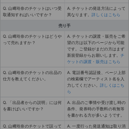
Q. 山﨑玲奈のチケットはいつ受
A. チケットの発送方法によって
取通知すればいいですか？
異なります。
詳しくはこちら
売り手
Q. 山﨑玲奈のチケットはどうや
A. チケットの譲渡・販売をご希
って売れますか？
望の方は以下のページから可能
です。ご登録がまだの方はまず
新規登録からお願いします。
チ
ケットの譲渡・販売はこちら
Q. 山﨑玲奈のチケットの出品の
A. 電話番号認証後、ページ上部
仕方を教えてください。
の検索欄でアーティスト名を入
力してください。
詳しくはこち
ら
Q. 「出品者からの説明」には何
A. 出品のご事情や受け渡し時の
を書けばいいですか？
条件、発券時の手数料の有無等
を書かれる方が多いようです。
Q. 山﨑玲奈のチケットで誤って
A. 一度行った発送通知は取り消