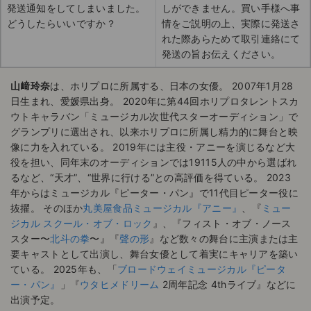
発送通知をしてしまいました。
しができません。買い手様へ事
どうしたらいいですか？
情をご説明の上、実際に発送さ
れた際あらためて取引連絡にて
発送の旨お伝えください。
山﨑玲奈
は、ホリプロに所属する、日本の女優。 2007年1月28
日生まれ、愛媛県出身。 2020年に第44回ホリプロタレントスカ
ウトキャラバン「ミュージカル次世代スターオーディション」で
グランプリに選出され、以来ホリプロに所属し精力的に舞台と映
像に力を入れている。 2019年には主役・アニーを演じるなど大
役を担い、同年末のオーディションでは19115人の中から選ばれ
るなど、“天才”、“世界に行ける”との高評価を得ている。 2023
年からはミュージカル『ピーター・パン』で11代目ピーター役に
抜擢。 そのほか
丸美屋食品ミュージカル『アニー』
、『
ミュー
ジカル スクール・オブ・ロック
』、『フィスト・オブ・ノース
スター〜
北斗の拳
〜』『
聲の形
』など数々の舞台に主演または主
要キャストとして出演し、舞台女優として着実にキャリアを築い
ている。 2025年も、「
ブロードウェイミュージカル『ピータ
ー・パン』
」『
ウタヒメドリーム
2周年記念 4thライブ』などに
出演予定。