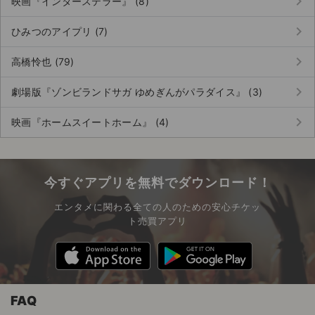
keyboard_arrow_right
映画『インターステラー』 (8)
keyboard_arrow_right
ひみつのアイプリ (7)
keyboard_arrow_right
高橋怜也 (79)
keyboard_arrow_right
劇場版『ゾンビランドサガ ゆめぎんがパラダイス』 (3)
keyboard_arrow_right
映画『ホームスイートホーム』 (4)
今すぐアプリを無料でダウンロード！
エンタメに関わる全ての人のための安心チケッ
ト売買アプリ
FAQ