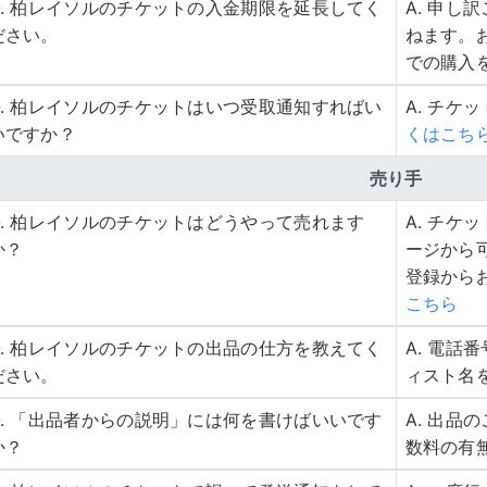
Q. 柏レイソルのチケットの入金期限を延長してく
A. 申
ださい。
ねます。
での購入
Q. 柏レイソルのチケットはいつ受取通知すればい
A. チケ
いですか？
くはこち
売り手
Q. 柏レイソルのチケットはどうやって売れます
A. チ
か？
ージから
登録から
こちら
Q. 柏レイソルのチケットの出品の仕方を教えてく
A. 電
ださい。
ィスト名
Q. 「出品者からの説明」には何を書けばいいです
A. 出
か？
数料の有