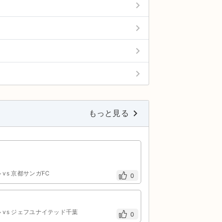
keyboard_arrow_right
keyboard_arrow_right
keyboard_arrow_right
keyboard_arrow_right
keyboard_arrow_right
もっと見る
 vs 京都サンガFC
0
ル vs ジェフユナイテッド千葉
0