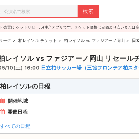
ト売買(チケットリセール)仲介アプリです。チケット価格は定価より安いまたは
1リーグ
>
柏レイソル チケット
>
柏レイソル vs ファジアーノ岡山
>
日立
柏レイソル vs ファジアーノ岡山
リセール
05/10(土) 16:00
日立柏サッカー場（三協フロンテア柏スタ
柏レイソルの日程
開催地域
開催日程
すべての日程