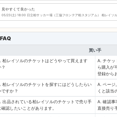
見やすくて良かった
05/23(土) 18:00 日立柏サッカー場（三協フロンテア柏スタジアム） 柏レイソ
FAQ
買い手
Q. 柏レイソルのチケットはどうやって買えます
A. チ
か？
ら購入が
登録から
Q. 柏レイソルのチケットを探すにはどうしたらい
A. ペ
いですか？
くと該当
Q. 出品されている柏レイソルのチケットで売り手
A. 確
に確認したいことがあります。
直接売り