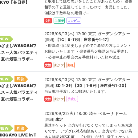
と取引して嫌な思いをしたことがあったため） 連番
OKYO【各日券】
相手の子と重複してしまったので、出品しました。
値段は手数料込の定価で...
女性
主催者
コンビニ
2026/08/13(木) 17:30 東京 ガーデンシアター
NEW!
[詳細]
【1C｜8-11列｜座席番号1-17】
・即決取引に変更しますのでご希望の方はコメント
めざましWANGANフ
お願いいたします ・発券番号or郵送or当日手渡し
ェス～人気バラエティ
・公演中止の場合のみ手数料引いた額を返金
と夏の最強コラボ～
女性
紙チケ
郵送
NEW!
即決
2026/08/13(木) 17:30 東京 ガーデンシアター
[詳細]
3D 1-2列 【3D｜1-5列｜座席番号1-20】
めざましWANGANフ
当日現地手渡し又は郵送いたします。
ェス～人気バラエティ
と夏の最強コラボ～
女性
紙チケ
手渡し
2026/09/22(火) 18:00 埼玉 ベルーナドーム
[詳細]
未定
最速チケット 当方が行けなくなってしまった為お譲
NEW!
即決
りです。 アプグレ対応相談あり。当方が行けない為
NKIGAYO LIVE in T
本人確認対応不可。 【お渡し方法】 電子チケット