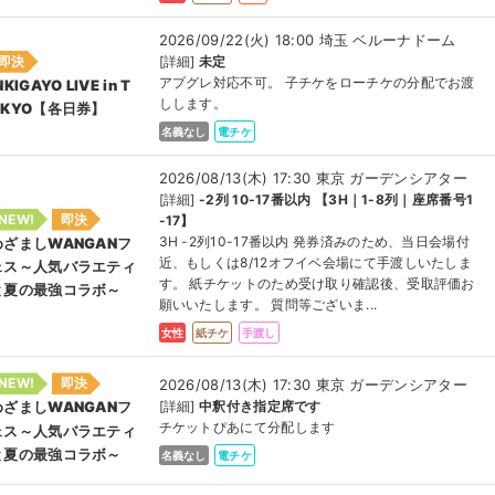
2026/09/22(火) 18:00 埼玉 ベルーナドーム
即決
[詳細]
未定
アプグレ対応不可。 子チケをローチケの分配でお渡
NKIGAYO LIVE in T
しします。
OKYO【各日券】
名義なし
電チケ
2026/08/13(木) 17:30 東京 ガーデンシアター
[詳細]
-2列 10-17番以内 【3H｜1-8列｜座席番号1
NEW!
即決
-17】
3H -2列10-17番以内 発券済みのため、当日会場付
めざましWANGANフ
近、もしくは8/12オフイベ会場にて手渡しいたしま
ェス～人気バラエティ
す。 紙チケットのため受け取り確認後、受取評価お
と夏の最強コラボ～
願いいたします。 質問等ございま...
女性
紙チケ
手渡し
NEW!
即決
2026/08/13(木) 17:30 東京 ガーデンシアター
[詳細]
中釈付き指定席です
めざましWANGANフ
チケットぴあにて分配します
ェス～人気バラエティ
と夏の最強コラボ～
名義なし
電チケ