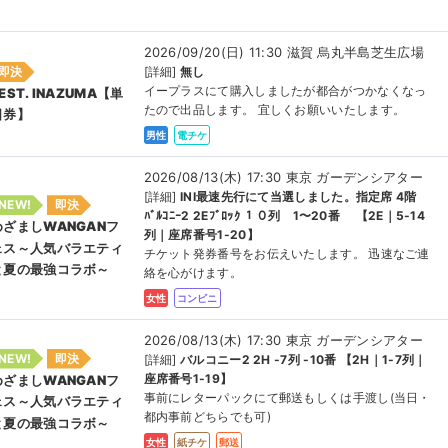
2026/09/20(日) 11:30 滋賀 烏丸半島芝生広場
即決
[詳細]
無し
イープラスにて購入しましたが都合がつかなくなっ
EST. INAZUMA【単
たので出品します。 宜しくお願いいたします。
日券】
男性
電チケ
2026/08/13(木) 17:30 東京 ガーデンシアター
[詳細]
INI最速先行にて当選しました。指定席 4階
NEW!
即決
ﾊﾞﾙｺﾆｰ2 2Eﾌﾞﾛｯｸ １０列 1〜20番 【2E｜5-14
めざましWANGANフ
列｜座席番号1-20】
ェス～人気バラエティ
チケット発券番号をお伝えいたします。 迅速なご連
と夏の最強コラボ～
絡を心がけます。
女性
コンビニ
2026/08/13(木) 17:30 東京 ガーデンシアター
NEW!
即決
[詳細]
バルコニー2 2H -7列 -10番 【2H｜1-7列｜
座席番号1-19】
めざましWANGANフ
事前にレターパックにて郵送もしくは手渡し(当日・
ェス～人気バラエティ
都内事前どちらでも可)
と夏の最強コラボ～
女性
紙チケ
郵送