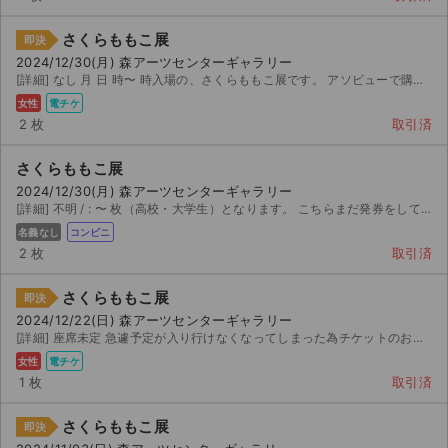
さくらももこ展
即決
2024/12/30(月) 森アーツセンターギャラリー
[詳細] なし 月 日 時〜 時入場の、さくらももこ展です。 アソビューで購入しましたが、親...
女性
電チケ
2 枚
取引済
さくらももこ展
2024/12/30(月) 森アーツセンターギャラリー
[詳細] 不明 / : 〜 枚（高校・大学生）となります。 こちらまだ発券をしておりませ...
名義なし
コンビニ
2 枚
取引済
さくらももこ展
即決
2024/12/22(日) 森アーツセンターギャラリー
[詳細] 座席未定 急遽予定が入り行けなくなってしまった為チケットのお譲り先を探しています。 定価 ...
女性
電チケ
サイト情報
1 枚
取引済
チケットジャム運営会社
さくらももこ展
即決