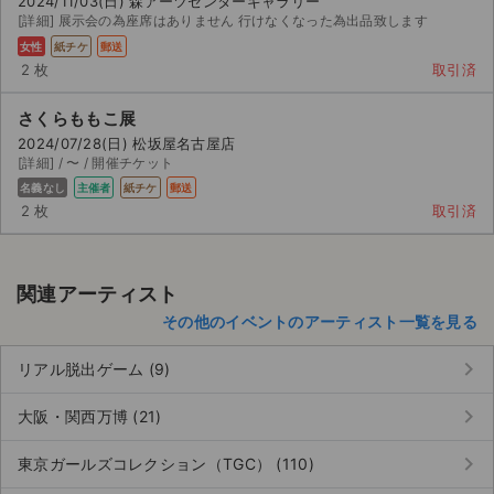
2024/11/03(日) 森アーツセンターギャラリー
チケットジャム利用規約
[詳細] 展示会の為座席はありません 行けなくなった為出品致します
女性
紙チケ
郵送
プライバシーポリシー
2 枚
取引済
特定商取引法に基づく表記
さくらももこ展
2024/07/28(日) 松坂屋名古屋店
公演登録依頼
[詳細] / 〜 / 開催チケット
名義なし
主催者
紙チケ
郵送
不正転売禁止法について
2 枚
取引済
チケットジャムの取り組み
音楽情報
関連アーティスト
その他のイベントのアーティスト一覧を見る
keyboard_arrow_right
リアル脱出ゲーム (9)
keyboard_arrow_right
大阪・関西万博 (21)
keyboard_arrow_right
東京ガールズコレクション（TGC） (110)