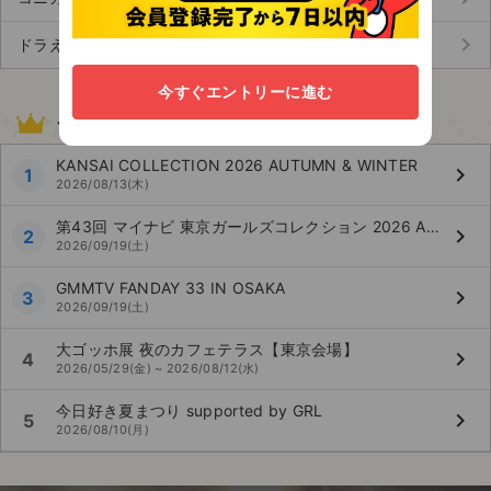
keyboard_arrow_right
ドラえもん (5)
今すぐエントリーに進む
その他のイベント人気公演ランキング
KANSAI COLLECTION 2026 AUTUMN & WINTER
keyboard_arrow_right
1
2026/08/13(木)
第43回 マイナビ 東京ガールズコレクション 2026 AUTUMN/WINTER
keyboard_arrow_right
2
2026/09/19(土)
GMMTV FANDAY 33 IN OSAKA
keyboard_arrow_right
3
2026/09/19(土)
大ゴッホ展 夜のカフェテラス【東京会場】
keyboard_arrow_right
4
2026/05/29(金) ~ 2026/08/12(水)
今日好き夏まつり supported by GRL
keyboard_arrow_right
5
2026/08/10(月)