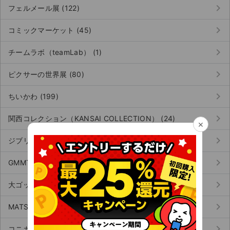
keyboard_arrow_right
フェルメール展 (122)
keyboard_arrow_right
コミックマーケット (45)
keyboard_arrow_right
チームラボ（teamLab） (1)
keyboard_arrow_right
ピクサーの世界展 (80)
keyboard_arrow_right
ちいかわ (199)
keyboard_arrow_right
関西コレクション（KANSAI COLLECTION） (24)
×
keyboard_arrow_right
ジブリ展 (3)
keyboard_arrow_right
GMMTV（ジーエムエムテレビ） (41)
keyboard_arrow_right
大ゴッホ展 (23)
keyboard_arrow_right
MATSURI（マツリ） (42)
keyboard_arrow_right
コニカミノルタプラネタリウム (2)