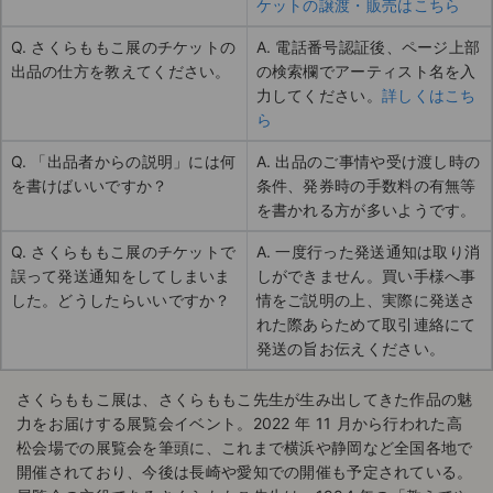
ケットの譲渡・販売はこちら
Q. さくらももこ展のチケットの
A. 電話番号認証後、ページ上部
出品の仕方を教えてください。
の検索欄でアーティスト名を入
力してください。
詳しくはこち
ら
Q. 「出品者からの説明」には何
A. 出品のご事情や受け渡し時の
を書けばいいですか？
条件、発券時の手数料の有無等
を書かれる方が多いようです。
Q. さくらももこ展のチケットで
A. 一度行った発送通知は取り消
誤って発送通知をしてしまいま
しができません。買い手様へ事
した。どうしたらいいですか？
情をご説明の上、実際に発送さ
れた際あらためて取引連絡にて
発送の旨お伝えください。
さくらももこ展は、さくらももこ先生が生み出してきた作品の魅
力をお届けする展覧会イベント。2022 年 11 月から行われた高
松会場での展覧会を筆頭に、これまで横浜や静岡など全国各地で
開催されており、今後は⾧崎や愛知での開催も予定されている。