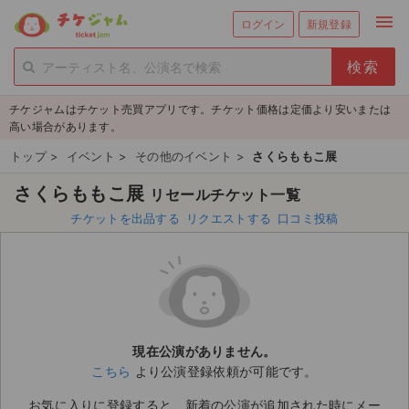
menu
ログイン
新規登録
person_add
exit_to_app
新規会員登録
ログイン
チケジャムはチケット売買アプリです。チケット価格は定価より安いまたは
チケットを探す
高い場合があります。
新着チケット
トップ
>
イベント
>
その他のイベント
>
さくらももこ展
さくらももこ展
リセールチケット一覧
値下げしたチケット
チケットを出品する
リクエストする
口コミ投稿
都道府県からチケットを探す
もうすぐ開催のチケット
チケットのリクエスト一覧
現在公演がありません。
取扱チケット
こちら
より公演登録依頼が可能です。
ライブ・コンサート（国内）
お気に入りに登録すると、新着の公演が追加された時にメー