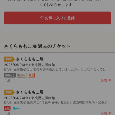
ルでお知らせします！
ライブ・コンサート（海外）
お気に入りに登録
イベント
スポーツ
演劇・ミュージカル
さくらももこ展 過去のチケット
ご利用ガイド
さくらももこ展
即決
2026/06/06(土) 東北歴史博物館
ご利用ガイド
[詳細] 座席指定なし 前売り券を購入していましたが、行けなくなってしまったのでお譲りいたします。 ご検...
名義なし
紙チケ
郵送
手数料・お支払い方法
1 枚
取引済
AIに質問する
さくらももこ展
即決
2026/04/24(金) 東北歴史博物館
よくある質問
[詳細] 座席未定 座席未定/ 名義中 番手/ 名義とも該当有効期限内・変更ボタンあり・初期当選/下 桁...
女性
電チケ
お知らせ
1 枚
取引済