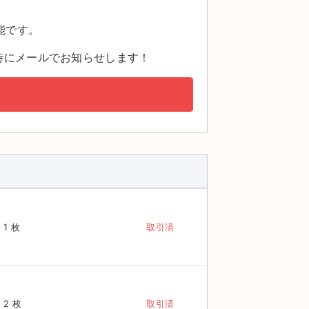
。
能です。
時にメールでお知らせします！
1 枚
取引済
2 枚
取引済