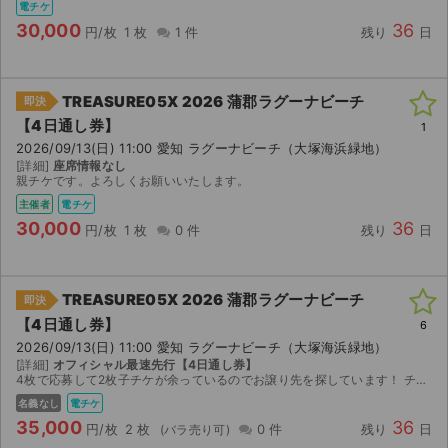
電チケ
30,000
36
円/枚
1 枚
1 件
残り
日
TREASURE05X 2026 蒲郡ラグーナビーチ
即決
【4日通し券】
1
2026/09/13(日) 11:00 愛知 ラグーナビーチ（大塚海浜緑地）
[詳細]
座席情報なし
親チケです。よろしくお願いいたします。
主催者
電チケ
30,000
36
円/枚
1 枚
0 件
残り
日
TREASURE05X 2026 蒲郡ラグーナビーチ
即決
【4日通し券】
6
2026/09/13(日) 11:00 愛知 ラグーナビーチ（大塚海浜緑地）
[詳細]
オフィシャル最速先行【4日通し券】
4枚で応募して2枚子チケが余っているのでお譲り先を探しています！ チケットが発券され次第、すぐリンクを送付させていただきます。 値下げ希望の方はコメントください。
名義なし
電チケ
35,000
36
円/枚
2 枚
0 件
残り
日