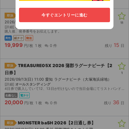
今すぐエントリーに進む
MONSTER baSH 2026【2日通し券】
即決
2026/08/23(日) 11:00 香川 国営讃岐まんのう公園
11
[詳細]
なし
購入後、発券番号をお伝えします。
男性
紙チケ
郵送
19,999
15
円/枚
1 枚
0 件
残り
日
TREASURE05X 2026 蒲郡ラグーナビーチ【2
即決
日券】
1
2026/09/13(日) 11:00 愛知 ラグーナビーチ（大塚海浜緑地）
[詳細]
オールスタンディング
4日券で購入していて12、13日が行けないので当日会場にてリストバンドをお渡しする形になります。
名義なし
電チケ
20,000
36
円/枚
1 枚
0 件
残り
日
MONSTER baSH 2026【2日通し券】
即決