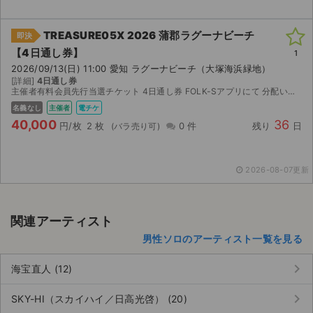
TREASURE05X 2026 蒲郡ラグーナビーチ
即決
【4日通し券】
1
2026/09/13(日) 11:00 愛知 ラグーナビーチ（大塚海浜緑地）
[詳細]
4日通し券
主催者有料会員先行当選チケット 4日通し券 FOLK-Sアプリにて 分配いたします 分配開始は8/28 20時以降です
名義なし
主催者
電チケ
40,000
36
円/枚
2 枚
0 件
残り
日
2026-08-07更新
関連アーティスト
男性ソロのアーティスト一覧を見る
keyboard_arrow_right
海宝直人 (12)
keyboard_arrow_right
SKY-HI（スカイハイ／日高光啓） (20)