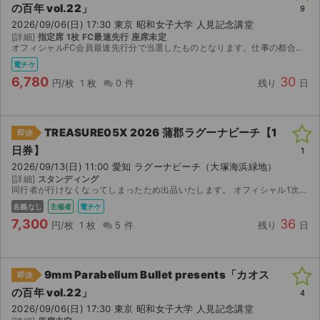
の百年 vol.22」
9
2026/09/06(日) 17:30 東京 昭和女子大学 人見記念講堂
ライブ・コンサート（海外）
[詳細]
指定席 1枚 FC最速先行 座席未定
オフィシャルFC会員最速先行分で当選したものとなります。仕事の都合で参加できなくなったため、出品させていただきました。 何かございましたら気軽にご質問ください。
イベント
電チケ
6,780
30
円/枚
1 枚
0 件
残り
日
スポーツ
演劇・ミュージカル
TREASURE05X 2026 蒲郡ラグーナビーチ【1
即決
日券】
1
ご利用ガイド
2026/09/13(日) 11:00 愛知 ラグーナビーチ（大塚海浜緑地）
[詳細]
スタンディング
ご利用ガイド
同行者が行けなくなってしまったため出品いたします。 オフィシャル1次先行で当選した子チケットです。 【お渡し方法】 電子チケット（FOLK-Sアプリ）にて分配いたします。 8/28 20...
名義なし
主催者
電チケ
手数料・お支払い方法
7,300
36
円/枚
1 枚
5 件
残り
日
AIに質問する
9mm Parabellum Bullet presents「カオス
即決
よくある質問
の百年 vol.22」
4
2026/09/06(日) 17:30 東京 昭和女子大学 人見記念講堂
お知らせ