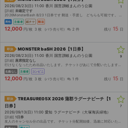
2026/08/23(日) 11:00 香川 国営讃岐まんのう公園
1
[詳細]
未確定です
2026MonsterBash 8/23 1日券です 郵送・手渡し どちらも可能です。 手渡しの場合、当日朝に高松駅or瓦町駅での受け渡しとなります。
男性
主催者
紙チケ
郵送
12,000
15
円/枚
3 枚
2 件
残り
日
MONSTER baSH 2026【1日券】
即決
2026/08/23(日) 11:00 香川 国営讃岐まんのう公園
9
[詳細]
座席指定なし
行けなくなったため出品いたします。 チケットぴあにて分配いたします。 取引連絡にてURLをお送りします。
名義なし
主催者
コンビニ
12,000
15
円/枚
3 枚
1 件
残り
日
TREASURE05X 2026 蒲郡ラグーナビーチ【1
即決
日券】
7
2026/09/13(日) 11:00 愛知 ラグーナビーチ（大塚海浜緑地）
[詳細]
1日券
友人のキャンセル分の出品です。 チケット分配開始後、迅速に対応いたします。