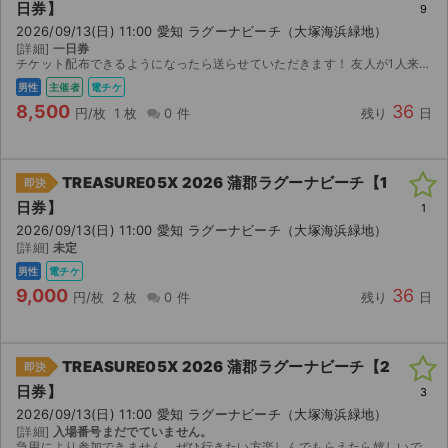
日券】
9
2026/09/13(日) 11:00 愛知 ラグーナビーチ（大塚海浜緑地）
[詳細]
一日券
チケット配布できるようになったら送らせていただきます！ 友人が1人来れなくなりましたので出品させていただきます。
男性
主催者
電チケ
8,500
36
円/枚
1 枚
0 件
残り
日
TREASURE05X 2026 蒲郡ラグーナビーチ【1
即決
日券】
1
2026/09/13(日) 11:00 愛知 ラグーナビーチ（大塚海浜緑地）
[詳細]
未定
男性
電チケ
9,000
36
円/枚
2 枚
0 件
残り
日
TREASURE05X 2026 蒲郡ラグーナビーチ【2
即決
日券】
3
2026/09/13(日) 11:00 愛知 ラグーナビーチ（大塚海浜緑地）
[詳細]
入場番号まだでていません。
急用により参加できません。ぜひ行きたい方楽しんでもらえたら嬉しいです。