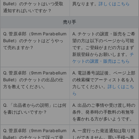
Bullet）のチケットはいつ受取
異なります。
詳しくはこちら
通知すればいいですか？
売り手
Q. 菅原卓郎（9mm Parabellum
A. チケットの譲渡・販売をご希
Bullet）のチケットはどうやっ
望の方は以下のページから可能
て売れますか？
です。ご登録がまだの方はまず
新規登録からお願いします。
チ
ケットの譲渡・販売はこちら
Q. 菅原卓郎（9mm Parabellum
A. 電話番号認証後、ページ上部
Bullet）のチケットの出品の仕
の検索欄でアーティスト名を入
方を教えてください。
力してください。
詳しくはこち
ら
Q. 「出品者からの説明」には何
A. 出品のご事情や受け渡し時の
を書けばいいですか？
条件、発券時の手数料の有無等
を書かれる方が多いようです。
Q. 菅原卓郎（9mm Parabellum
A. 一度行った発送通知は取り消
Bullet）のチケットで誤って発
しができません。買い手様へ事