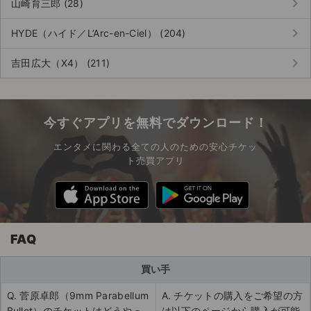
keyboard_arrow_right
山崎育三郎 (28)
keyboard_arrow_right
HYDE（ハイド／L’Arc-en-Ciel） (204)
keyboard_arrow_right
吉田広大（X4） (211)
今すぐアプリを無料でダウンロード！
エンタメに関わる全ての人のための安心チケッ
ト売買アプリ
FAQ
買い手
Q. 菅原卓郎（9mm Parabellum
A. チケットの購入をご希望の方
Bullet）のチケットはどうやっ
は以下のページから購入が可能