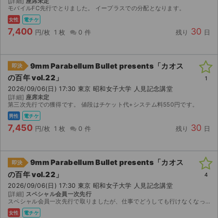
[詳細]
座席未定
モバイルFC先行でとりました。 イープラスでの分配となります。
女性
電チケ
7,400
30
円/枚
1 枚
0 件
残り
日
9mm Parabellum Bullet presents「カオス
即決
の百年 vol.22」
1
2026/09/06(日) 17:30 東京 昭和女子大学 人見記念講堂
[詳細]
座席未定
第三次先行での獲得です。 値段はチケット代+システム料550円です。
男性
電チケ
7,450
30
円/枚
1 枚
0 件
残り
日
9mm Parabellum Bullet presents「カオス
即決
の百年 vol.22」
4
サイト情報
2026/09/06(日) 17:30 東京 昭和女子大学 人見記念講堂
[詳細]
スペシャル会員一次先行
チケットジャム運営会社
スペシャル会員一次先行で取りましたが、仕事でどうしても行けなくなってしまいました。座席は8/23の発券開始次第、すぐに分配対応させていただきます。よろしくお願いします。
女性
電チケ