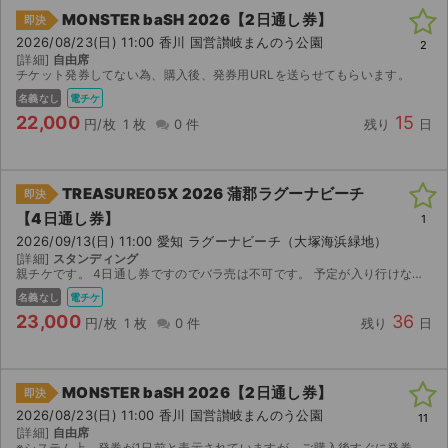
MONSTER baSH 2026【2日通し券】
即決
2026/08/23(日) 11:00 香川 国営讃岐まんのう公園
2
[詳細]
自由席
チケット発券してない為、購入後、発券用URLを送らせてもらいます。
名義なし
電チケ
22,000
15
円/枚
1 枚
0 件
残り
日
TREASURE05X 2026 蒲郡ラグーナビーチ
即決
【4日通し券】
1
2026/09/13(日) 11:00 愛知 ラグーナビーチ（大塚海浜緑地）
[詳細]
スタンディング
親チケです。 4日通し券ですのでバラ売は不可です。 予定が入り行けなくなったためお安くしてお譲り致します。 ご興味のある方ぜひ。
名義なし
電チケ
23,000
36
円/枚
1 枚
0 件
残り
日
MONSTER baSH 2026【2日通し券】
即決
2026/08/23(日) 11:00 香川 国営讃岐まんのう公園
11
[詳細]
自由席
※システム上、発券が1日前と表示されていますが、ご購入後すぐに発券することが可能です！ 発券番号をお伝えしますので、セブンイレブンにてチケットを発券してください。 よろしくお願いいたします！