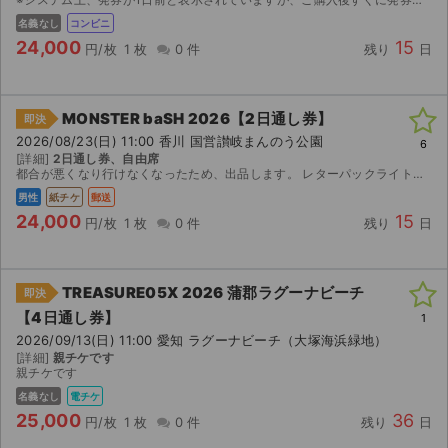
名義なし
コンビニ
24,000
15
円/枚
1 枚
0 件
残り
日
MONSTER baSH 2026【2日通し券】
即決
2026/08/23(日) 11:00 香川 国営讃岐まんのう公園
6
[詳細]
2日通し券、自由席
都合が悪くなり行けなくなったため、出品します。 レターパックライトでの郵送を予定しています。
男性
紙チケ
郵送
24,000
15
円/枚
1 枚
0 件
残り
日
TREASURE05X 2026 蒲郡ラグーナビーチ
即決
【4日通し券】
1
2026/09/13(日) 11:00 愛知 ラグーナビーチ（大塚海浜緑地）
[詳細]
親チケです
親チケです
名義なし
電チケ
25,000
36
円/枚
1 枚
0 件
残り
日