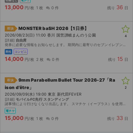
名義なし
電チケ
13,000
36
円/枚
1 枚
0 件
残り
日
MONSTER baSH 2026【1日券】
即決
2026/08/23(日) 11:00 香川 国営讃岐まんのう公園
4
[詳細]
自由席
発券に必要な情報をお知らせします。 期間内に最寄りのセブンイレブンで発券してください。
男性
コンビニ
14,000
15
円/枚
2 枚
0 件
残り
日
9mm Parabellum Bullet Tour 2026-27「Ra
即決
ison d’être」
2
2026/09/09(水) 19:00 東京 新代田FEVER
[詳細]
モバイルFC先行 スタンディング
諸事情により行けなくなり出品します。 スマチケ（イープラス）を使用します。
電チケ
15,000
33
円/枚
1 枚
0 件
残り
日