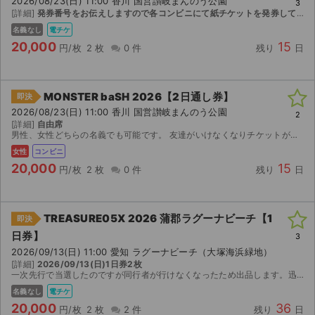
2026/08/23(日) 11:00 香川 国営讃岐まんのう公園
3
[詳細]
発券番号をお伝えしますので各コンビニにて紙チケットを発券してください。お座席は紙チケットを発券してみないと分かりませんのでご検討宜しくお願い致します。
名義なし
電チケ
20,000
15
円/枚
2 枚
0 件
残り
日
MONSTER baSH 2026【2日通し券】
即決
2026/08/23(日) 11:00 香川 国営讃岐まんのう公園
2
[詳細]
自由席
男性、女性どちらの名義でも可能です。 友達がいけなくなりチケットが余ってしまったため出品します。
女性
コンビニ
20,000
15
円/枚
2 枚
0 件
残り
日
TREASURE05X 2026 蒲郡ラグーナビーチ【1
即決
日券】
3
2026/09/13(日) 11:00 愛知 ラグーナビーチ（大塚海浜緑地）
[詳細]
2026/09/13(日)1日券2枚
一次先行で当選したのですが同行者が行けなくなったため出品します。迅速な対応を心がけておりますので、ご検討よろしくお願いいたします。 【お渡し方法】 アプリで子チケ分配します。 分配可能...
名義なし
電チケ
20,000
36
円/枚
2 枚
2 件
残り
日