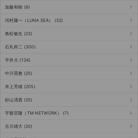
keyboard_arrow_right
加藤和樹 (9)
keyboard_arrow_right
河村隆一（LUNA SEA） (32)
keyboard_arrow_right
角松敏生 (23)
keyboard_arrow_right
石丸幹二 (300)
keyboard_arrow_right
平井大 (134)
keyboard_arrow_right
中川晃教 (25)
keyboard_arrow_right
井上芳雄 (205)
keyboard_arrow_right
杉山清貴 (25)
keyboard_arrow_right
宇都宮隆（TM NETWORK） (7)
keyboard_arrow_right
古川雄大 (20)