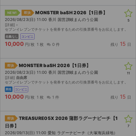
MONSTER baSH 2026【1日券】
NEW!
即決
2026/08/23(日) 11:00 香川 国営讃岐まんのう公園
5
[詳細]
-
セブンイレブンでチケットを発券するための引換票番号をお伝えします。
名義なし
コンビニ
10,000
15
円/枚
1 枚
0 件
残り
日
MONSTER baSH 2026【1日券】
即決
2026/08/23(日) 11:00 香川 国営讃岐まんのう公園
11
[詳細]
自由席
セブンイレブンでチケットを発券するための引換票番号をお伝えします。
男性
コンビニ
10,000
15
円/枚
1 枚
1 件
残り
日
TREASURE05X 2026 蒲郡ラグーナビーチ【1
即決
日券】
7
2026/09/13(日) 11:00 愛知 ラグーナビーチ（大塚海浜緑地）