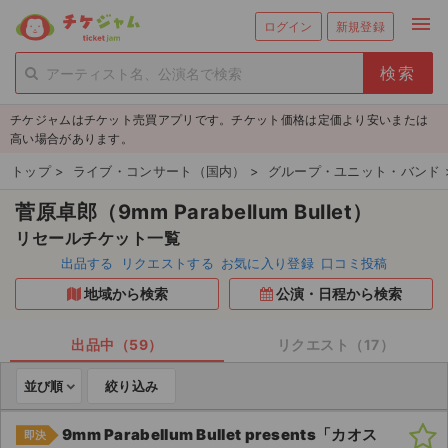
menu
ログイン
新規登録
person_add
exit_to_app
新規会員登録
ログイン
チケジャムはチケット売買アプリです。チケット価格は定価より安いまたは
チケットを探す
高い場合があります。
新着チケット
トップ
>
ライブ・コンサート（国内）
>
グループ・ユニット・バンド
菅原卓郎（9mm Parabellum Bullet）
値下げしたチケット
リセールチケット一覧
都道府県からチケットを探す
出品する
リクエストする
お気に入り登録
口コミ投稿
地域から検索
公演・日程から検索
もうすぐ開催のチケット
チケットのリクエスト一覧
出品中（59）
リクエスト（17）
並び順
絞り込み
取扱チケット
9mm Parabellum Bullet presents「カオス
即決
ライブ・コンサート（国内）