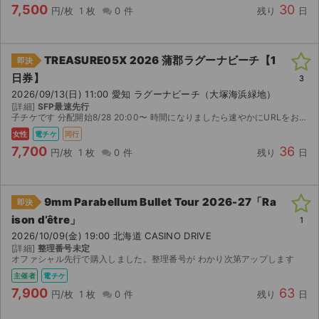
チケットジャム利用規約
7,500
30
円/枚
1 枚
0 件
残り
日
プライバシーポリシー
TREASURE05X 2026 蒲郡ラグーナビーチ【1
即決
特定商取引法に基づく表記
日券】
3
2026/09/13(日) 11:00 愛知 ラグーナビーチ（大塚海浜緑地）
公演登録依頼
[詳細]
SFP最速先行
子チケです 分配開始8/28 20:00〜 時間になりましたら速やかにURLをお送りします。 FOLK-Sアプリにてお受け取りをお願いいたします。 事前にご自身のチケプラアカウントの顔写真の...
不正転売禁止法について
女性
電チケ
同行
7,700
36
円/枚
1 枚
0 件
残り
日
チケットジャムの取り組み
音楽情報
9mm Parabellum Bullet Tour 2026-27「Ra
即決
ison d’être」
1
2026/10/09(金) 19:00 北海道 CASINO DRIVE
[詳細]
整理番号未定
オファシャル先行で購入しました。整理番号が わかり次第アップします
主催者
電チケ
7,900
63
円/枚
1 枚
0 件
残り
日