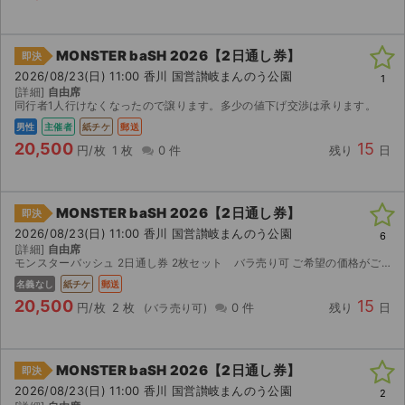
MONSTER baSH 2026【2日通し券】
即決
2026/08/23(日) 11:00 香川 国営讃岐まんのう公園
1
[詳細]
自由席
同行者1人行けなくなったので譲ります。多少の値下げ交渉は承ります。
男性
主催者
紙チケ
郵送
20,500
15
円/枚
1 枚
0 件
残り
日
MONSTER baSH 2026【2日通し券】
即決
2026/08/23(日) 11:00 香川 国営讃岐まんのう公園
6
[詳細]
自由席
モンスターバッシュ 2日通し券 2枚セット バラ売り可 ご希望の価格がございましたら、お気軽に『値下げ依頼』機能よりご提示ください。※大幅なお値下げはご遠慮ください 彼女と一緒に参...
名義なし
紙チケ
郵送
20,500
15
円/枚
2 枚
0 件
残り
日
MONSTER baSH 2026【2日通し券】
即決
2026/08/23(日) 11:00 香川 国営讃岐まんのう公園
2