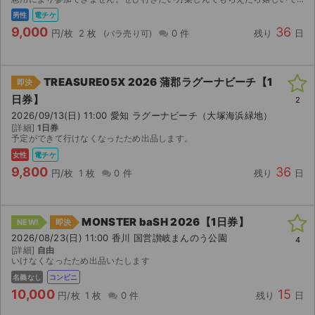
男性
電チケ
9,000
36
円/枚
2 枚
0 件
残り
日
TREASURE05X 2026 蒲郡ラグーナビーチ【1
即決
日券】
2
2026/09/13(日) 11:00 愛知 ラグーナビーチ（大塚海浜緑地）
[詳細]
1日券
予定ができて行けなくなったため出品します。
女性
電チケ
9,800
36
円/枚
1 枚
0 件
残り
日
MONSTER baSH 2026【1日券】
NEW!
即決
2026/08/23(日) 11:00 香川 国営讃岐まんのう公園
4
[詳細]
自由
いけなくなったため出品いたします
名義なし
コンビニ
10,000
15
円/枚
1 枚
0 件
残り
日