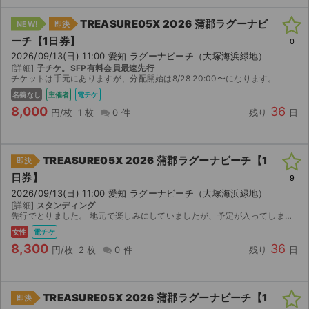
TREASURE05X 2026 蒲郡ラグーナビ
NEW!
即決
ーチ【1日券】
0
2026/09/13(日) 11:00 愛知 ラグーナビーチ（大塚海浜緑地）
[詳細]
子チケ。SFP有料会員最速先行
チケットは手元にありますが、分配開始は8/28 20:00〜になります。
名義なし
主催者
電チケ
8,000
36
円/枚
1 枚
0 件
残り
日
TREASURE05X 2026 蒲郡ラグーナビーチ【1
即決
日券】
9
2026/09/13(日) 11:00 愛知 ラグーナビーチ（大塚海浜緑地）
[詳細]
スタンディング
先行でとりました。 地元で楽しみにしていましたが、予定が入ってしまいましたので手数料を含めても定価よりお安く出品致します。 女性名義の親チケットと子チケットの2枚になります。 (子チケット...
女性
電チケ
8,300
36
円/枚
2 枚
0 件
残り
日
TREASURE05X 2026 蒲郡ラグーナビーチ【1
即決