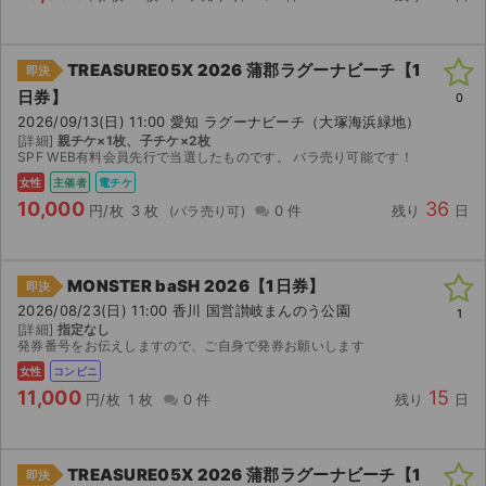
TREASURE05X 2026 蒲郡ラグーナビーチ【1
即決
日券】
0
2026/09/13(日) 11:00 愛知 ラグーナビーチ（大塚海浜緑地）
[詳細]
親チケ×1枚、子チケ×2枚
SPF WEB有料会員先行で当選したものです。 バラ売り可能です！
女性
主催者
電チケ
10,000
36
円/枚
3 枚
0 件
残り
日
MONSTER baSH 2026【1日券】
即決
2026/08/23(日) 11:00 香川 国営讃岐まんのう公園
1
[詳細]
指定なし
発券番号をお伝えしますので、ご自身で発券お願いします
女性
コンビニ
11,000
15
円/枚
1 枚
0 件
残り
日
TREASURE05X 2026 蒲郡ラグーナビーチ【1
即決