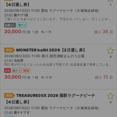
【4日通し券】
1
2026/09/13(日) 11:00 愛知 ラグーナビーチ（大塚海浜緑地）
[詳細]
親チケ1枚
ご覧いただきありがとうございます。 予定が入ってしまい、行くことが難しいので出品させていただきます。 よろしくお願いします。
名義なし
電チケ
30,000
36
円/枚
1 枚
1 件
残り
日
MONSTER baSH 2026【2日通し券】
即決
2026/08/23(日) 11:00 香川 国営讃岐まんのう公園
4
[詳細]
自由席
同行者が行けなくなったためお譲り可能です｡出品者名義で発券しています。 取引後2-3日で郵送させていただきます。 よろしくお願いいたします。 値引き交渉可能です
女性
紙チケ
郵送
30,000
15
円/枚
1 枚
0 件
残り
日
TREASURE05X 2026 蒲郡ラグーナビーチ
即決
【4日通し券】
0
2026/09/13(日) 11:00 愛知 ラグーナビーチ（大塚海浜緑地）
[詳細]
親チケです