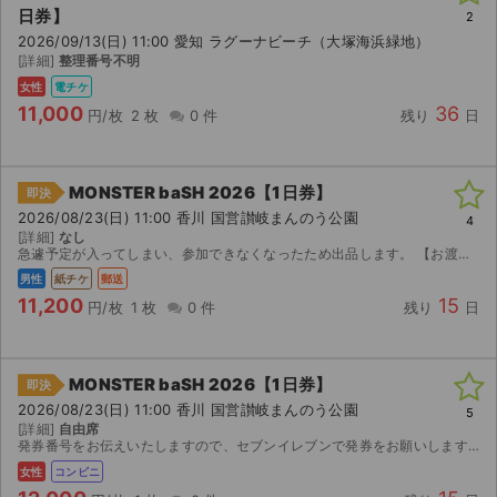
日券】
2
2026/09/13(日) 11:00 愛知 ラグーナビーチ（大塚海浜緑地）
[詳細]
整理番号不明
女性
電チケ
11,000
36
円/枚
2 枚
0 件
残り
日
MONSTER baSH 2026【1日券】
即決
2026/08/23(日) 11:00 香川 国営讃岐まんのう公園
4
[詳細]
なし
急遽予定が入ってしまい、参加できなくなったため出品します。 【お渡し方法】 紙チケットのため、ご入金確認後に郵送にて発送いたします。 【注意事項】 ・公演中止の場合のみ、手数料を...
男性
紙チケ
郵送
11,200
15
円/枚
1 枚
0 件
残り
日
MONSTER baSH 2026【1日券】
即決
2026/08/23(日) 11:00 香川 国営讃岐まんのう公園
5
[詳細]
自由席
発券番号をお伝えいたしますので、セブンイレブンで発券をお願いします。
女性
コンビニ