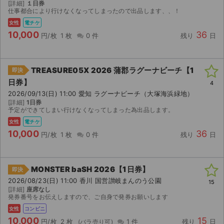
[詳細]
１日券
仕事都合により行けなくなってしまったので出品します、、！
女性
電チケ
10,000
36
円/枚
1 枚
0 件
残り
日
TREASURE05X 2026 蒲郡ラグーナビーチ【1
即決
日券】
4
2026/09/13(日) 11:00 愛知 ラグーナビーチ（大塚海浜緑地）
[詳細]
1日券
予定ができてしまい行けなくなってしまった為出品します。
女性
電チケ
10,000
36
円/枚
1 枚
0 件
残り
日
MONSTER baSH 2026【1日券】
即決
2026/08/23(日) 11:00 香川 国営讃岐まんのう公園
15
[詳細]
座席なし
発券番号をお伝えしますので、ご自身で発券お願いします
女性
コンビニ
10,000
15
円/枚
2 枚
1 件
残り
日