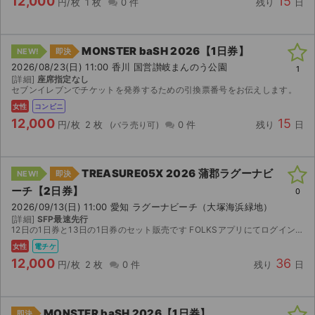
12,000
15
円/枚
1 枚
0 件
残り
日
MONSTER baSH 2026【1日券】
NEW!
即決
2026/08/23(日) 11:00 香川 国営讃岐まんのう公園
1
[詳細]
座席指定なし
セブンイレブンでチケットを発券するための引換票番号をお伝えします。
女性
コンビニ
12,000
15
円/枚
2 枚
0 件
残り
日
TREASURE05X 2026 蒲郡ラグーナビ
NEW!
即決
ーチ【2日券】
0
2026/09/13(日) 11:00 愛知 ラグーナビーチ（大塚海浜緑地）
[詳細]
SFP最速先行
12日の1日券と13日の1日券のセット販売です FOLKSアプリにてログインをお願いします 事前に顔写真登録が必要です。 時間に余裕を持って申請をお願いします 分配開始8/28〜
女性
電チケ
12,000
36
円/枚
2 枚
0 件
残り
日
MONSTER baSH 2026【1日券】
即決