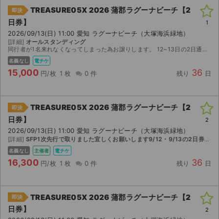
TREASURE05X 2026 蒲郡ラグーナビーチ【2
即決
日券】
1
2026/09/13(日) 11:00 愛知 ラグーナビーチ（大塚海浜緑地）
[詳細]
オールスタンディング
同行者が1名来れなくなってしまった為お譲りします。 12~13日の2日通し券です。 公式アプリFOLK-Sでのチケット分配になります。 事前にアプリのダウンロードをお願いします。 分配開始が8...
名義なし
電チケ
15,000
36
円/枚
1 枚
0 件
残り
日
TREASURE05X 2026 蒲郡ラグーナビーチ【2
即決
日券】
2
2026/09/13(日) 11:00 愛知 ラグーナビーチ（大塚海浜緑地）
[詳細]
SFP1次先行で取りました宜しくお願いします9/12・9/13の2日券になります。
名義なし
主催者
電チケ
16,300
36
円/枚
1 枚
0 件
残り
日
TREASURE05X 2026 蒲郡ラグーナビーチ【2
即決
日券】
2