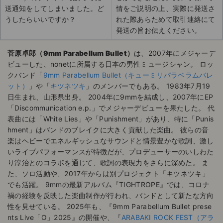
送通知をしてしまいました。ど
情をご説明の上、実際に発送さ
うしたらいいですか？
れた際あらためて取引連絡にて
発送の旨お伝えください。
菅原卓郎（9mm Parabellum Bullet）
は、2007年にメジャーデ
ビューした、nonetに所属する日本の男性ミュージシャン。 ロッ
クバンド「
9mm Parabellum Bullet（キューミリパラベラムバレ
ット）
」や「
キツネツキ
」のメンバーでもある。 1983年7月19
日生まれ、山形県出身。 2004年に9mmを結成し、2007年にEP
「Discommunication e.p.」でメジャーデビューを果たした。 代
表曲には「White Lies」や「Punishment」があり、特に「Punis
hment」はバンドのブレイクに大きく貢献した楽曲。 彼らの音
楽はヘビーでエネルギッシュなサウンドと情景豊かな歌詞、激し
いライブパフォーマンスが特徴だが、プロデューサーのいしわた
り淳治とのコラボを通じて、歌詞の表現力をさらに深めた。 ま
た、ソロ活動や、2017年からは別プロジェクト「キツネツキ」
でも活躍。 9mmの最新アルバム『TIGHTROPE』では、コロナ
禍の経験を反映した楽曲制作が行われ、バンドとして新たな方向
性を見せている。 2025年も、『9mm Parabellum Bullet prese
nts Live「O」2025』の開催や、『
ARABAKI ROCK FEST（アラ