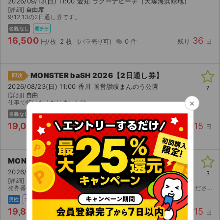
2026/09/13(日) 11:00 愛知 ラグーナビーチ（大塚海浜緑地）
[詳細]
自由席
9/12,13の2日通し券です。
名義なし
電チケ
16,500
36
円/枚
2 枚
0 件
残り
日
MONSTER baSH 2026【2日通し券】
即決
2026/08/23(日) 11:00 香川 国営讃岐まんのう公園
7
[詳細]
自由
×
仕事で行けなくなりました泣
名義なし
主催者
紙チケ
郵送
19,000
15
円/枚
1 枚
4 件
残り
日
MONSTER baSH 2026【1日券】
2026/08/23(日) 11:00 香川 国営讃岐まんのう公園
3
[詳細]
1日券 入場整理番号未定
発券番号をお伝えしますので各コンビニにて紙チケットを発券してください。お座席は紙チケットを発券してみないと分かりませんのでご検討宜しくお願い致します。 出演］１０－ＦＥＥＴ / ＡＳＩＡＮ Ｋ...
男性
コンビニ
19,800
15
円/枚
5 枚
0 件
残り
日