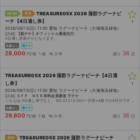
TREASURE05X 2026 蒲郡ラグーナビ
NEW!
即決
ーチ【4日通し券】
1
2026/09/13(日) 11:00 愛知 ラグーナビーチ（大塚海浜緑地）
[詳細]
【親チケ】オフィシャル最速先行
4日通し券親チケとなります。
名義なし
電チケ
28,000
36
円/枚
1 枚
0 件
残り
日
TREASURE05X 2026 蒲郡ラグーナビーチ【4日通
し券】
1
2026/09/13(日) 11:00 愛知 ラグーナビーチ（大塚海浜緑地）
[詳細]
ＳＦＰ ＷＥＢ有料会員最速 子チケ
こちらは 4日通し券でなく、 9/5.6.12.13 日の一日券×4枚での4日分です アプリで分配します
名義なし
電チケ
29,800
36
円/枚
1 枚
0 件
残り
日
TREASURE05X 2026 蒲郡ラグーナビーチ
即決