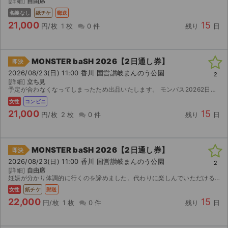
[詳細]
自由席
名義なし
紙チケ
郵送
21,000
15
円/枚
1 枚
0 件
残り
日
MONSTER baSH 2026【2日通し券】
即決
2026/08/23(日) 11:00 香川 国営讃岐まんのう公園
2
[詳細]
立ち見
予定が合わなくなってしまったため出品いたします。 モンバス20262日通し券2枚です。 【お渡し方法】 電子チケット、チケットぴあにて分配いたします。 分配可能になり次第、取引連絡に...
女性
コンビニ
21,000
15
円/枚
2 枚
0 件
残り
日
MONSTER baSH 2026【2日通し券】
即決
2026/08/23(日) 11:00 香川 国営讃岐まんのう公園
2
[詳細]
自由席
妊娠が分かり体調的に行くのを諦めました。代わりに楽しんでいただけると嬉しいです！
女性
紙チケ
郵送
22,000
15
円/枚
1 枚
0 件
残り
日