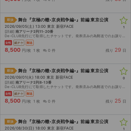
舞台『京極の轍-京炎戦争編-』前編 東京公演
即決
2026/09/05(土) 13:00 東京 新宿FACE
1
[詳細]
南アリーナ2列11-20番
De-CLUB先行にて取得したチケットです。発券済みの為郵送でのお譲りになります。(レタパライトで発送致します。)特典付きチケットになりますが返却不要ですのでご購入者様でご自由になさってください...
女性
紙チケ
郵送
8,500
29
円/枚
1 枚
0 件
残り
日
舞台『京極の轍-京炎戦争編-』前編 東京公演
即決
2026/09/01(火) 18:00 東京 新宿FACE
0
[詳細]
南アリーナ2列8-13番
De-CLUB先行にて取得したチケットです。発券済みの為郵送でのお譲りになります。(レタパライトで発送致します。)特典付きチケットになりますが返却不要ですのでご購入者様でご自由になさってください...
女性
紙チケ
郵送
8,500
25
円/枚
1 枚
0 件
残り
日
舞台『京極の轍-京炎戦争編-』前編 東京公演
即決
2026/08/30(日) 18:00 東京 新宿FACE
1