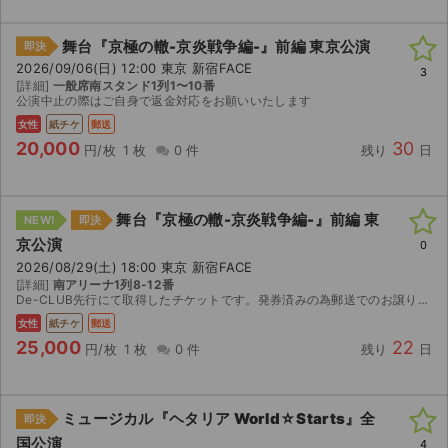
舞台『京極の轍-京炎戦争編-』前編 東京公演
即決
2026/09/06(日) 12:00 東京 新宿FACE
3
[詳細]
一般席南スタンド1列1〜10番
公演中止の際はご自身で返金対応をお願いいたします
女性
紙チケ
郵送
20,000
30
円/枚
1 枚
0 件
残り
日
舞台『京極の轍-京炎戦争編-』前編 東
NEW!
即決
京公演
0
2026/08/29(土) 18:00 東京 新宿FACE
[詳細]
南アリーナ1列8-12番
De-CLUB先行にて取得したチケットです。発券済みの為郵送でのお譲りになります。(レタパライトで発送致します。)特典付きチケットになりますが返却不要ですのでご購入者様でご自由になさってください...
女性
紙チケ
郵送
25,000
22
円/枚
1 枚
0 件
残り
日
ミュージカル『ヘタリア World☆Starts』全
即決
国公演
4