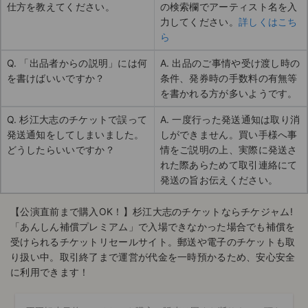
仕方を教えてください。
の検索欄でアーティスト名を入
力してください。
詳しくはこち
ら
Q. 「出品者からの説明」には何
A. 出品のご事情や受け渡し時の
を書けばいいですか？
条件、発券時の手数料の有無等
を書かれる方が多いようです。
Q. 杉江大志のチケットで誤って
A. 一度行った発送通知は取り消
発送通知をしてしまいました。
しができません。買い手様へ事
どうしたらいいですか？
情をご説明の上、実際に発送さ
れた際あらためて取引連絡にて
発送の旨お伝えください。
【公演直前まで購入OK！】杉江大志のチケットならチケジャム!
「あんしん補償プレミアム」で入場できなかった場合でも補償を
受けられるチケットリセールサイト。郵送や電子のチケットも取
り扱い中。取引終了まで運営が代金を一時預かるため、安心安全
に利用できます！