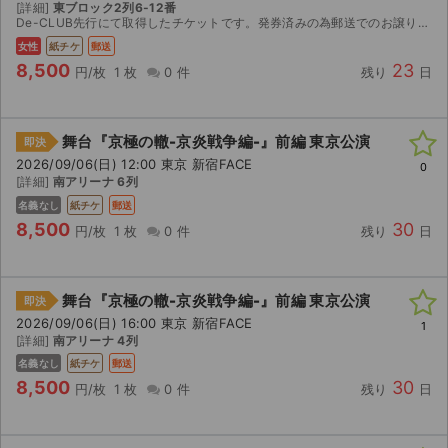
[詳細]
東ブロック2列6-12番
De-CLUB先行にて取得したチケットです。発券済みの為郵送でのお譲りになります。(レタパライトで発送致します。)特典付きチケットになりますが返却不要ですのでご購入者様でご自由になさってください...
女性
紙チケ
郵送
8,500
23
円/枚
1 枚
0 件
残り
日
舞台『京極の轍-京炎戦争編-』前編 東京公演
即決
2026/09/06(日) 12:00 東京 新宿FACE
0
[詳細]
南アリーナ 6列
名義なし
紙チケ
郵送
8,500
30
円/枚
1 枚
0 件
残り
日
舞台『京極の轍-京炎戦争編-』前編 東京公演
即決
2026/09/06(日) 16:00 東京 新宿FACE
1
[詳細]
南アリーナ 4列
名義なし
紙チケ
郵送
8,500
30
円/枚
1 枚
0 件
残り
日