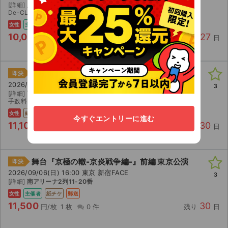
[詳細]
座席未定
De-CLUB先行
女性
主催者
紙チケ
郵送
10,000
27
円/枚
1 枚
0 件
残り
日
舞台『京極の轍-京炎戦争編-』前編 東京公演
即決
2026/09/06(日) 16:00 東京 新宿FACE
3
[詳細]
西2列1〜6番(De-CLUB先行)
手数料券を付けますので、払い戻しの際はご自身でお手続き下さい。
女性
紙チケ
郵送
今すぐエントリーに進む
11,100
30
円/枚
1 枚
0 件
残り
日
舞台『京極の轍-京炎戦争編-』前編 東京公演
即決
2026/09/06(日) 16:00 東京 新宿FACE
3
[詳細]
南アリーナ2列11-20番
女性
主催者
紙チケ
郵送
11,500
30
円/枚
1 枚
0 件
残り
日