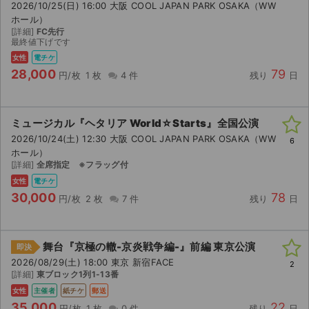
2026/10/25(日) 16:00 大阪 COOL JAPAN PARK OSAKA（WW
ホール）
[詳細]
FC先行
最終値下げです
女性
電チケ
28,000
79
円/枚
1 枚
4 件
残り
日
ミュージカル『ヘタリア World☆Starts』全国公演
2026/10/24(土) 12:30 大阪 COOL JAPAN PARK OSAKA（WW
6
ホール）
[詳細]
全席指定 ※フラッグ付
女性
電チケ
30,000
78
円/枚
2 枚
7 件
残り
日
舞台『京極の轍-京炎戦争編-』前編 東京公演
即決
2026/08/29(土) 18:00 東京 新宿FACE
2
[詳細]
東ブロック1列1-13番
女性
主催者
紙チケ
郵送
35,000
22
円/枚
1 枚
0 件
残り
日