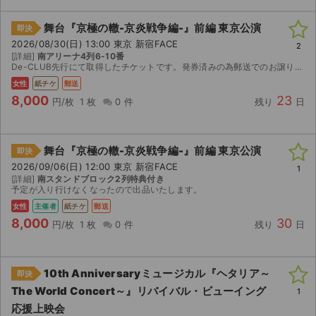
舞台『京極の轍-京炎戦争編-』前編 東京公演
即決
2026/08/30(日) 13:00 東京 新宿FACE
2
[詳細]
南アリーナ4列6-10番
De-CLUB先行にて取得したチケットです。発券済みの為郵送でのお譲りになります。(レタパライトで発送致します。)特典付きチケットになりますが返却不要ですのでご購入者様でご自由になさってください...
女性
紙チケ
郵送
8,000
23
円/枚
1 枚
0 件
残り
日
舞台『京極の轍-京炎戦争編-』前編 東京公演
即決
2026/09/06(日) 12:00 東京 新宿FACE
1
[詳細]
南スタンドブロック2列特典付き
予定が入り行けなくなったので出品いたします。
女性
主催者
紙チケ
郵送
8,000
30
円/枚
1 枚
0 件
残り
日
10th Anniversaryミュージカル『ヘタリア～
即決
The World Concert～』リバイバル・ビューイング
1
応援上映会