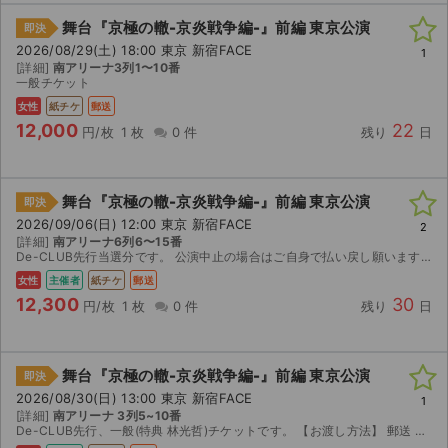
舞台『京極の轍-京炎戦争編-』前編 東京公演
即決
2026/08/29(土) 18:00 東京 新宿FACE
1
[詳細]
南アリーナ3列1〜10番
一般チケット
女性
紙チケ
郵送
12,000
22
円/枚
1 枚
0 件
残り
日
舞台『京極の轍-京炎戦争編-』前編 東京公演
即決
2026/09/06(日) 12:00 東京 新宿FACE
2
[詳細]
南アリーナ6列6〜15番
De-CLUB先行当選分です。 公演中止の場合はご自身で払い戻し願います。手数料券添付。
女性
主催者
紙チケ
郵送
12,300
30
円/枚
1 枚
0 件
残り
日
舞台『京極の轍-京炎戦争編-』前編 東京公演
即決
2026/08/30(日) 13:00 東京 新宿FACE
1
[詳細]
南アリーナ 3列5~10番
De-CLUB先行、一般(特典 林光哲)チケットです。 【お渡し方法】 郵送 【注意事項】 公演が中止となった場合のみ、手数料を差し引いた金額を返金いたします。取引確定後のキャンセルはお受け...