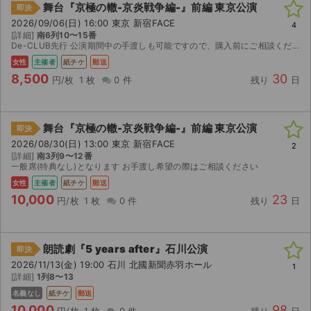
舞台『京極の轍-京炎戦争編-』前編 東京公演
即決
2026/09/06(日) 16:00 東京 新宿FACE
4
[詳細]
南6列10〜15番
De-CLUB先行 公演期間中の手渡しも可能ですので、購入前にご相談ください。 公演中止の際はご自身で返金対応をお願いいたします
女性
主催者
紙チケ
郵送
8,500
30
円/枚
1 枚
0 件
残り
日
舞台『京極の轍-京炎戦争編-』前編 東京公演
即決
2026/08/30(日) 13:00 東京 新宿FACE
2
[詳細]
南3列9〜12番
一般席(特典なし)となります お手渡し希望の際はご相談ください
女性
主催者
紙チケ
郵送
10,000
23
円/枚
1 枚
0 件
残り
日
朗読劇『5 years after』石川公演
即決
2026/11/13(金) 19:00 石川 北國新聞赤羽ホール
1
[詳細]
1列8〜13
名義なし
紙チケ
郵送
10,000
98