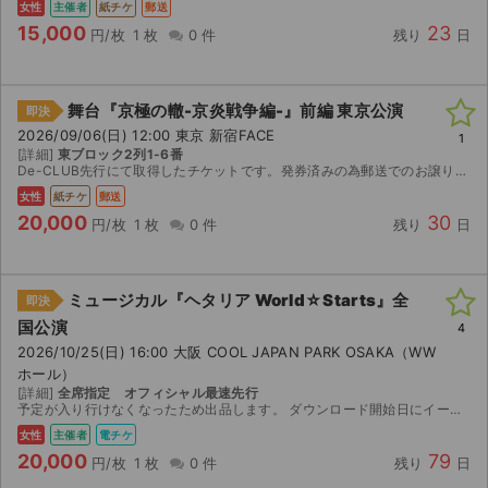
女性
主催者
紙チケ
郵送
15,000
23
円/枚
1 枚
0 件
残り
日
舞台『京極の轍-京炎戦争編-』前編 東京公演
即決
2026/09/06(日) 12:00 東京 新宿FACE
1
[詳細]
東ブロック2列1-6番
De-CLUB先行にて取得したチケットです。発券済みの為郵送でのお譲りになります。(レタパライトで発送致します。)特典付きチケットになりますが返却不要ですのでご購入者様でご自由になさってください...
女性
紙チケ
郵送
20,000
30
円/枚
1 枚
0 件
残り
日
ミュージカル『ヘタリア World☆Starts』全
即決
国公演
4
2026/10/25(日) 16:00 大阪 COOL JAPAN PARK OSAKA（WW
ホール）
[詳細]
全席指定 オフィシャル最速先行
予定が入り行けなくなったため出品します。 ダウンロード開始日にイープラスで分配します。
女性
主催者
電チケ
20,000
79
円/枚
1 枚
0 件
残り
日