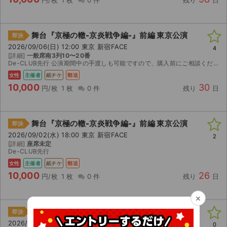
円/枚
1 枚
0 件
残り
日
舞台『京極の轍-京炎戦争編-』前編 東京公演
即決
2026/09/06(日) 12:00 東京 新宿FACE
4
[詳細]
一般席南3列10〜20番
De-CLUB先行 公演期間中の手渡しも可能ですので、購入前にご相談ください。 公演中止の際はご自身で返金対応をお願いいたします
女性
主催者
紙チケ
郵送
10,000
30
円/枚
1 枚
0 件
残り
日
舞台『京極の轍-京炎戦争編-』前編 東京公演
即決
2026/09/02(水) 18:00 東京 新宿FACE
2
[詳細]
座席未定
De-CLUB先行
女性
主催者
紙チケ
郵送
10,000
26
円/枚
1 枚
0 件
残り
日
×
舞台『京極の轍-京炎戦争編-』前編 東京公演
即決
2026/09/03(木) 14:00 東京 新宿FACE
0