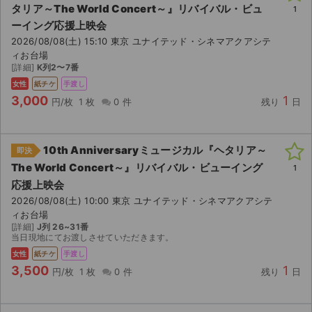
タリア～The World Concert～』リバイバル・ビュ
1
ーイング応援上映会
2026/08/08(土) 15:10 東京 ユナイテッド・シネマアクアシテ
ィお台場
[詳細]
K列2〜7番
女性
紙チケ
手渡し
3,000
1
円/枚
1 枚
0 件
残り
日
10th Anniversaryミュージカル『ヘタリア～
即決
The World Concert～』リバイバル・ビューイング
1
応援上映会
2026/08/08(土) 10:00 東京 ユナイテッド・シネマアクアシテ
ィお台場
[詳細]
J列 26~31番
当日現地にてお渡しさせていただきます。
サイト情報
女性
紙チケ
手渡し
3,500
1
円/枚
1 枚
0 件
残り
日
チケットジャム運営会社