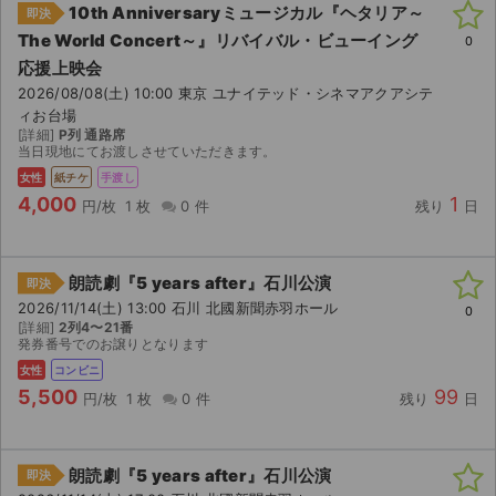
チケットジャム利用規約
10th Anniversaryミュージカル『ヘタリア～
即決
The World Concert～』リバイバル・ビューイング
0
プライバシーポリシー
応援上映会
2026/08/08(土) 10:00 東京 ユナイテッド・シネマアクアシテ
特定商取引法に基づく表記
ィお台場
[詳細]
P列 通路席
公演登録依頼
当日現地にてお渡しさせていただきます。
女性
紙チケ
手渡し
不正転売禁止法について
4,000
1
円/枚
1 枚
0 件
残り
日
チケットジャムの取り組み
朗読劇『5 years after』石川公演
即決
音楽情報
2026/11/14(土) 13:00 石川 北國新聞赤羽ホール
0
[詳細]
2列4〜21番
発券番号でのお譲りとなります
女性
コンビニ
5,500
99
円/枚
1 枚
0 件
残り
日
朗読劇『5 years after』石川公演
即決