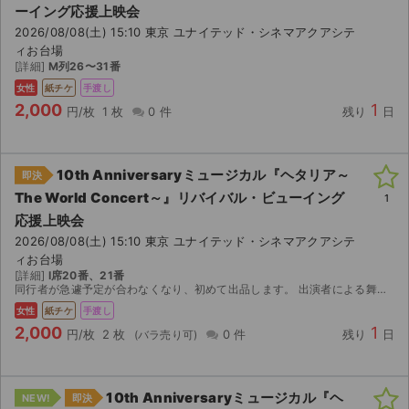
ーイング応援上映会
2026/08/08(土) 15:10 東京 ユナイテッド・シネマアクアシテ
ライブ・コンサート（海外）
ィお台場
[詳細]
M列26〜31番
イベント
女性
紙チケ
手渡し
2,000
1
円/枚
1 枚
0 件
残り
日
スポーツ
演劇・ミュージカル
10th Anniversaryミュージカル『ヘタリア～
即決
The World Concert～』リバイバル・ビューイング
1
ご利用ガイド
応援上映会
2026/08/08(土) 15:10 東京 ユナイテッド・シネマアクアシテ
ご利用ガイド
ィお台場
[詳細]
I席20番、21番
手数料・お支払い方法
同行者が急遽予定が合わなくなり、初めて出品します。 出演者による舞台挨拶の際に後方ドアから通路を通って舞台まで行きますので、21番がより通路に近いです。 無駄になってしまうのももったいないの...
女性
紙チケ
手渡し
AIに質問する
2,000
1
円/枚
2 枚
0 件
残り
日
よくある質問
10th Anniversaryミュージカル『ヘ
お知らせ
NEW!
即決