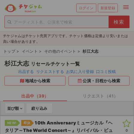
menu
ログイン
新規登録
person_add
exit_to_app
新規会員登録
ログイン
チケジャムはチケット売買アプリです。チケット価格は定価より安いまたは
チケットを探す
高い場合があります。
新着チケット
トップ
>
イベント
>
その他のイベント
>
杉江大志
杉江大志
リセールチケット一覧
値下げしたチケット
出品する
リクエストする
お気に入り登録
口コミ投稿
都道府県からチケットを探す
地域から検索
公演・日程から検索
もうすぐ開催のチケット
出品中（39）
リクエスト（41）
チケットのリクエスト一覧
並び順
絞り込み
取扱チケット
10th Anniversaryミュージカル『ヘ
NEW!
即決
タリア～The World Concert～』リバイバル・ビュ
0
ライブ・コンサート（国内）