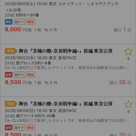
2026/08/08(土) 10:00 東京 ユナイテッド・シネマアクアシテ
ィお台場
[詳細]
E列15〜20番
男性
紙チケ
郵送
8,000
1
円/枚
1 枚
0 件
残り
日
舞台『京極の轍-京炎戦争編-』前編 東京公演
即決
2026/09/02(水) 18:00 東京 新宿FACE
0
[詳細]
西ブロック2列1-8番
De-CLUB先行にて取得したチケットです。発券済みの為郵送でのお譲りになります。(レタパライトで発送致します。)特典付きチケットになりますが返却不要ですのでご購入者様でご自由になさってください...
女性
紙チケ
郵送
8,500
26
円/枚
1 枚
0 件
残り
日
舞台『京極の轍-京炎戦争編-』前編 東京公演
即決
2026/09/06(日) 16:00 東京 新宿FACE
0
[詳細]
南アリーナ3列11-20番
De-CLUB先行にて取得したチケットです。発券済みの為郵送でのお譲りになります。(レタパライトで発送致します。)特典付きチケットになりますが返却不要ですのでご購入者様でご自由になさってください...
女性
紙チケ
郵送
8,500
30
円/枚
1 枚
0 件
残り
日