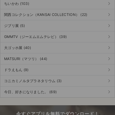
keyboard_arrow_right
ちいかわ (103)
keyboard_arrow_right
関西コレクション（KANSAI COLLECTION） (22)
keyboard_arrow_right
ジブリ展 (5)
keyboard_arrow_right
GMMTV（ジーエムエムテレビ） (39)
keyboard_arrow_right
大ゴッホ展 (40)
keyboard_arrow_right
MATSURI（マツリ） (44)
keyboard_arrow_right
ドラえもん (9)
keyboard_arrow_right
コニカミノルタプラネタリウム (3)
keyboard_arrow_right
今日、好きになりました。 (69)
今すぐアプリを無料でダウンロード！