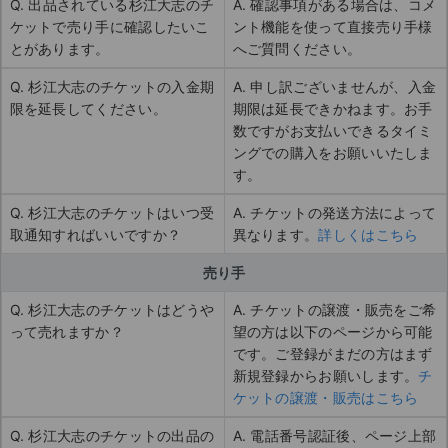
Q. 出品されている杉江大志のチ
A. 確認事項がある場合は、コメ
ケットで売り手に確認したいこ
ント機能を使って直接売り手様
とがあります。
へご質問ください。
Q. 杉江大志のチケットの入金期
A. 申し訳ございませんが、入金
限を延長してください。
期限は延長できかねます。お手
数ですがお支払いできるタイミ
ングでの購入をお願いいたしま
す。
Q. 杉江大志のチケットはいつ受
A. チケットの発送方法によって
取通知すればいいですか？
異なります。
詳しくはこちら
売り手
Q. 杉江大志のチケットはどうや
A. チケットの譲渡・販売をご希
って売れますか？
望の方は以下のページから可能
です。ご登録がまだの方はまず
新規登録からお願いします。
チ
ケットの譲渡・販売はこちら
Q. 杉江大志のチケットの出品の
A. 電話番号認証後、ページ上部