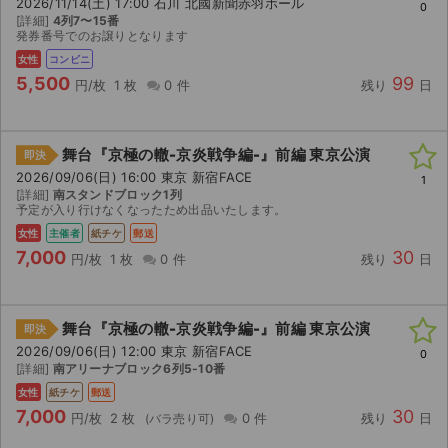
2026/11/14(土) 17:00 石川 北國新聞赤羽ホール
0
[詳細]
4列7〜15番
発券番号でのお譲りとなります
女性
コンビニ
5,500
99
円/枚
1 枚
0 件
残り
日
舞台『京極の轍-京炎戦争編-』前編 東京公演
即決
2026/09/06(日) 16:00 東京 新宿FACE
1
[詳細]
南スタンドブロック1列
予定が入り行けなくなったため出品いたします。
女性
主催者
紙チケ
郵送
7,000
30
円/枚
1 枚
0 件
残り
日
舞台『京極の轍-京炎戦争編-』前編 東京公演
即決
2026/09/06(日) 12:00 東京 新宿FACE
0
[詳細]
南アリーナブロック6列5-10番
女性
紙チケ
郵送
7,000
30
円/枚
2 枚
0 件
残り
日