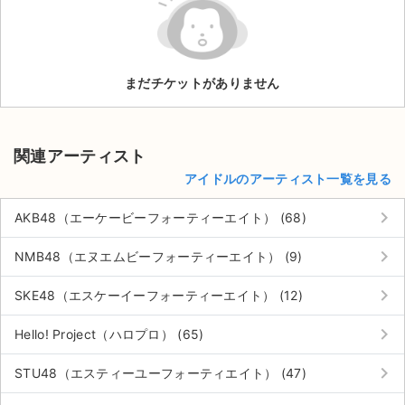
ライブ・コンサート（海外）
イベント
まだチケットがありません
スポーツ
演劇・ミュージカル
関連アーティスト
アイドルのアーティスト一覧を見る
ご利用ガイド
keyboard_arrow_right
AKB48（エーケービーフォーティーエイト） (68)
ご利用ガイド
keyboard_arrow_right
NMB48（エヌエムビーフォーティーエイト） (9)
手数料・お支払い方法
keyboard_arrow_right
SKE48（エスケーイーフォーティーエイト） (12)
AIに質問する
keyboard_arrow_right
Hello! Project（ハロプロ） (65)
よくある質問
keyboard_arrow_right
STU48（エスティーユーフォーティエイト） (47)
お知らせ