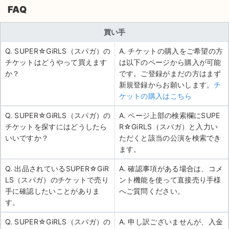
FAQ
買い手
Q. SUPER☆GiRLS（スパガ）の
A. チケットの購入をご希望の方
チケットはどうやって買えます
は以下のページから購入が可能
か？
です。ご登録がまだの方はまず
新規登録からお願いします。
チ
ケットの購入はこちら
Q. SUPER☆GiRLS（スパガ）の
A. ページ上部の検索欄にSUPE
チケットを探すにはどうしたら
R☆GiRLS（スパガ）と入力い
いいですか？
ただくと該当の公演を検索でき
ます。
Q. 出品されているSUPER☆GiR
A. 確認事項がある場合は、コメ
LS（スパガ）のチケットで売り
ント機能を使って直接売り手様
手に確認したいことがありま
へご質問ください。
す。
Q. SUPER☆GiRLS（スパガ）の
A. 申し訳ございませんが、入金