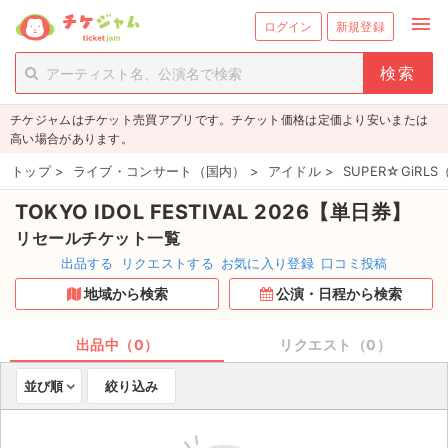
menu
ログイン
新規登録
person_add
exit_to_app
新規会員登録
ログイン
チケジャムはチケット売買アプリです。チケット価格は定価より安いまたは
チケットを探す
高い場合があります。
新着チケット
トップ
>
ライブ・コンサート（国内）
>
アイドル
>
SUPER☆GiRL
TOKYO IDOL FESTIVAL 2026【単日券】
値下げしたチケット
リセールチケット一覧
都道府県からチケットを探す
出品する
リクエストする
お気に入り登録
口コミ投稿
地域から検索
公演・日程から検索
もうすぐ開催のチケット
チケットのリクエスト一覧
出品中（0）
リクエスト（0）
並び順
絞り込み
取扱チケット
ライブ・コンサート（国内）