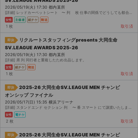
SV.LEAGUE AWARDS 2025-26
2026/05/19(火) 17:30 都内某所
[詳細] レッドカーペットシート 〜 列 枚 仕事の関係でどうしても都合がつかなくなってしまったため、...
女性
主催者
紙チケ
郵送
1 枚
取引済
リクルートスタッフィングpresents 大同生命
即決
SV.LEAGUE AWARDS 2025-26
2026/05/19(火) 17:30 都内某所
[詳細] 席 列 同行者と重複したため出品します。
女性
紙チケ
郵送
1 枚
取引済
2025-26 大同生命SV.LEAGUE MEN チャンピ
即決
オンシップ ファイナル
2026/05/17(日) 15:35 横浜アリーナ
[詳細] スタンドエンド セクション 列 〜 番 スマート にて譲渡いたします。購...
女性
電チケ
2 枚
取引済
2025-26 大同生命SV.LEAGUE MEN チャンピ
即決