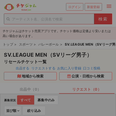
menu
ログイン
新規登録
person_add
exit_to_app
新規会員登録
ログイン
チケジャムはチケット売買アプリです。チケット価格は定価より安いまたは
チケットを探す
高い場合があります。
新着チケット
トップ
>
スポーツ
>
バレーボール
>
SV.LEAGUE MEN（SVリーグ
SV.LEAGUE MEN（SVリーグ男子）
値下げしたチケット
リセールチケット一覧
都道府県からチケットを探す
出品する
リクエストする
お気に入り登録
口コミ投稿
地域から検索
公演・日程から検索
もうすぐ開催のチケット
チケットのリクエスト一覧
出品中（0）
リクエスト（0）
すべて
募集中のみ
募集状況
取扱チケット
並び順
絞り込み
ライブ・コンサート（国内）