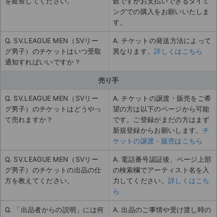
を延長してください。
数ですがお支払いできるタイミ
ングでの購入をお願いいたしま
す。
Q. SV.LEAGUE MEN（SVリー
A. チケットの発送方法によって
グ男子）のチケットはいつ受取
異なります。
詳しくはこちら
通知すればいいですか？
売り手
Q. SV.LEAGUE MEN（SVリー
A. チケットの譲渡・販売をご希
グ男子）のチケットはどうやっ
望の方は以下のページから可能
て売れますか？
です。ご登録がまだの方はまず
新規登録からお願いします。
チ
ケットの譲渡・販売はこちら
Q. SV.LEAGUE MEN（SVリー
A. 電話番号認証後、ページ上部
グ男子）のチケットの出品の仕
の検索欄でアーティスト名を入
方を教えてください。
力してください。
詳しくはこち
ら
Q. 「出品者からの説明」には何
A. 出品のご事情や受け渡し時の