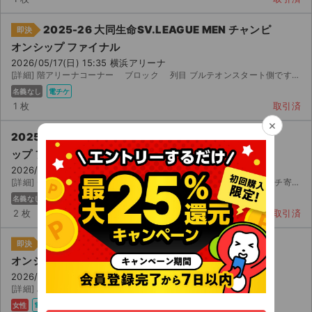
2025-26 大同生命SV.LEAGUE MEN チャンピ
即決
オンシップ ファイナル
2026/05/17(日) 15:35 横浜アリーナ
[詳細] 階アリーナコーナー ブロック 列目 ブルテオンスタート側です。 試合が行われなかった...
名義なし
電チケ
1 枚
取引済
×
2025-26 大同生命SV.LEAGUE MEN チャンピオンシ
ップ ファイナル
2026/05/17(日) 15:35 横浜アリーナ
[詳細] センターコーナー 〜 列 側（サントリーサンバーズ） ベンチ寄り スマート にて譲渡しま...
名義なし
主催者
電チケ
2 枚
取引済
2025-26 大同生命SV.LEAGUE MEN チャンピ
即決
オンシップ ファイナル
2026/05/17(日) 15:35 横浜アリーナ
[詳細] み
女性
電チケ