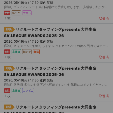
チケットジャム利用規約
2026/05/19(火) 17:30 都内某所
[詳細] プレミアムシート 当日会場にて手渡し致します。 入場後、紙チケットに書かれております個人情報等...
プライバシーポリシー
女性
紙チケ
手渡し
1 枚
取引済
特定商取引法に基づく表記
リクルートスタッフィングpresents 大同生命
即決
公演登録依頼
SV.LEAGUE AWARDS 2025-26
2026/05/19(火) 17:30 都内某所
不正転売禁止法について
[詳細] 席 をメールでお送りします レッドカーペットの後ろ 列目でステージも見やすい...
女性
主催者
紙チケ
郵送
チケットジャムの取り組み
1 枚
取引済
音楽情報
リクルートスタッフィングpresents 大同生命
即決
SV.LEAGUE AWARDS 2025-26
2026/05/19(火) 17:30 都内某所
[詳細] 席 列目 多少のお値下げも可能ですのでお気軽にコメントください。 をお送りし...
女性
主催者
コンビニ
1 枚
取引済
リクルートスタッフィングpresents 大同生命
即決