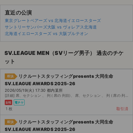
直近の公演
東京グレートベアーズ vs 北海道イエロースターズ
サントリーサンバーズ大阪 vs ヴォレアス北海道
北海道イエロースターズ vs 大阪ブルテオン
SV.LEAGUE MEN（SVリーグ男子） 過去のチケ
ット
リクルートスタッフィングpresents 大同生命
即決
SV.LEAGUE AWARDS 2025-26
2026/05/19(火) 17:30 都内某所
[詳細] 席、セクション 、 列 ( 席の 列目)、 席、セクション 、 列 ( 席の 列目...
女性
電チケ
サイト情報
1 枚
取引済
リクルートスタッフィングpresents 大同生命
チケットジャム運営会社
即決
SV.LEAGUE AWARDS 2025-26