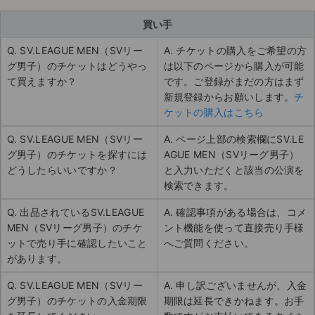
買い手
Q. SV.LEAGUE MEN（SVリー
A. チケットの購入をご希望の方
グ男子）のチケットはどうやっ
は以下のページから購入が可能
て買えますか？
です。ご登録がまだの方はまず
新規登録からお願いします。
チ
ケットの購入はこちら
Q. SV.LEAGUE MEN（SVリー
A. ページ上部の検索欄にSV.LE
グ男子）のチケットを探すには
AGUE MEN（SVリーグ男子）
どうしたらいいですか？
と入力いただくと該当の公演を
検索できます。
Q. 出品されているSV.LEAGUE
A. 確認事項がある場合は、コメ
MEN（SVリーグ男子）のチケ
ント機能を使って直接売り手様
ットで売り手に確認したいこと
へご質問ください。
があります。
Q. SV.LEAGUE MEN（SVリー
A. 申し訳ございませんが、入金
グ男子）のチケットの入金期限
期限は延長できかねます。お手