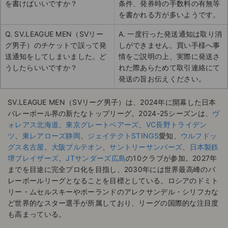
を書けばいいですか？
条件、発券時の手数料の有無等
を書かれる方が多いようです。
Q. SV.LEAGUE MEN（SVリー
A. 一度行った発送通知は取り消
グ男子）のチケットで誤って発
しができません。買い手様へ事
送通知をしてしまいました。ど
情をご説明の上、実際に発送さ
うしたらいいですか？
れた際あらためて取引連絡にて
発送の旨お伝えください。
SV.LEAGUE MEN（SVリーグ男子）は、2024年に開幕した日本
バレーボール界の新たなトップリーグ。2024-25シーズンは、
ヴ
ォレアス北海道
、
東京グレートベアーズ
、
VC長野トライデン
ツ
、
東レアローズ静岡
、
ジェイテクトSTINGS
愛知、
ウルフドッ
グス名古屋
、
大阪ブルテオン
、
サントリーサンバーズ
、
日本製鉄
堺ブレイザーズ
、
JTサンダーズ広島
の10クラブが参加。​2027年
までを目途に完全プロ化を目指し、2030年には世界最高峰のバ
レーボールリーグとなることを目標としている。​ロシアのドミト
リー・ムセルスキーやポーランドのアレクサンデル・シリフカな
ど世界的なスター選手が所属しており、リーグの国際的な注目度
も高まっている。