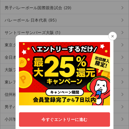
keyboard_arrow_right
男子バレーボール国際親善試合 (29)
keyboard_arrow_right
バレーボール 日本代表 (95)
keyboard_arrow_right
サントリーサンバーズ大阪 (1)
×
keyboard_arrow_right
東京グレートベアーズ (3)
keyboard_arrow_right
全日本バレーボール (66)
keyboard_arrow_right
大阪ブルテオン (1)
keyboard_arrow_right
東レアローズ静岡 (1)
keyboard_arrow_right
信州松本トライデンツ (1)
keyboard_arrow_right
男子バレーボール国際強化試合 (1)
keyboard_arrow_right
小川智大 (1)
今すぐエントリーに進む