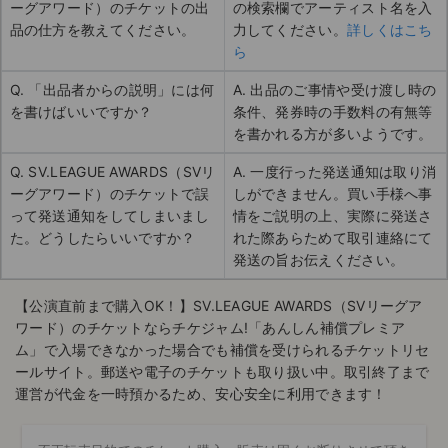
ーグアワード）のチケットの出
の検索欄でアーティスト名を入
品の仕方を教えてください。
力してください。
詳しくはこち
ら
Q. 「出品者からの説明」には何
A. 出品のご事情や受け渡し時の
を書けばいいですか？
条件、発券時の手数料の有無等
を書かれる方が多いようです。
Q. SV.LEAGUE AWARDS（SVリ
A. 一度行った発送通知は取り消
ーグアワード）のチケットで誤
しができません。買い手様へ事
って発送通知をしてしまいまし
情をご説明の上、実際に発送さ
た。どうしたらいいですか？
れた際あらためて取引連絡にて
発送の旨お伝えください。
【公演直前まで購入OK！】SV.LEAGUE AWARDS（SVリーグア
ワード）のチケットならチケジャム!「あんしん補償プレミア
ム」で入場できなかった場合でも補償を受けられるチケットリセ
ールサイト。郵送や電子のチケットも取り扱い中。取引終了まで
運営が代金を一時預かるため、安心安全に利用できます！