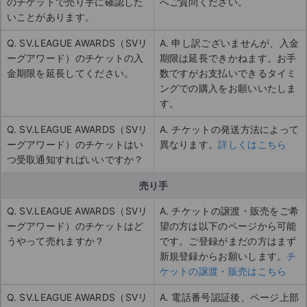
のチケットで売り手に確認した
へご質問ください。
いことがあります。
Q. SV.LEAGUE AWARDS（SVリ
A. 申し訳ございませんが、入金
ーグアワード）のチケットの入
期限は延長できかねます。お手
金期限を延長してください。
数ですがお支払いできるタイミ
ングでの購入をお願いいたしま
す。
Q. SV.LEAGUE AWARDS（SVリ
A. チケットの発送方法によって
ーグアワード）のチケットはい
異なります。
詳しくはこちら
つ受取通知すればいいですか？
売り手
Q. SV.LEAGUE AWARDS（SVリ
A. チケットの譲渡・販売をご希
ーグアワード）のチケットはど
望の方は以下のページから可能
うやって売れますか？
です。ご登録がまだの方はまず
新規登録からお願いします。
チ
ケットの譲渡・販売はこちら
Q. SV.LEAGUE AWARDS（SVリ
A. 電話番号認証後、ページ上部