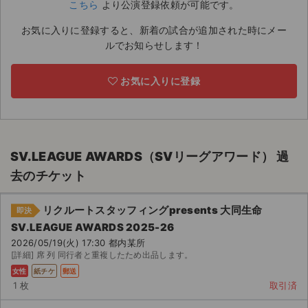
こちら
より公演登録依頼が可能です。
ライブ・コンサート（海外）
お気に入りに登録すると、新着の試合が追加された時にメー
ルでお知らせします！
イベント
お気に入りに登録
スポーツ
演劇・ミュージカル
ご利用ガイド
SV.LEAGUE AWARDS（SVリーグアワード） 過
去のチケット
ご利用ガイド
リクルートスタッフィングpresents 大同生命
手数料・お支払い方法
即決
SV.LEAGUE AWARDS 2025-26
AIに質問する
2026/05/19(火) 17:30 都内某所
[詳細] 席 列 同行者と重複したため出品します。
よくある質問
女性
紙チケ
郵送
1 枚
取引済
お知らせ