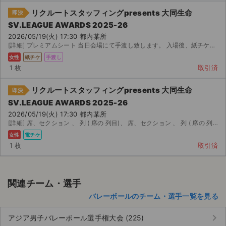
チケットジャム利用規約
リクルートスタッフィングpresents 大同生命
即決
プライバシーポリシー
SV.LEAGUE AWARDS 2025-26
2026/05/19(火) 17:30 都内某所
[詳細] プレミアムシート 当日会場にて手渡し致します。 入場後、紙チケットに書かれております個人情報等...
特定商取引法に基づく表記
女性
紙チケ
手渡し
公演登録依頼
1 枚
取引済
不正転売禁止法について
リクルートスタッフィングpresents 大同生命
即決
SV.LEAGUE AWARDS 2025-26
チケットジャムの取り組み
2026/05/19(火) 17:30 都内某所
[詳細] 席、セクション 、 列 ( 席の 列目)、 席、セクション 、 列 ( 席の 列目...
音楽情報
女性
電チケ
1 枚
取引済
関連チーム・選手
バレーボールのチーム・選手一覧を見る
keyboard_arrow_right
アジア男子バレーボール選手権大会 (225)