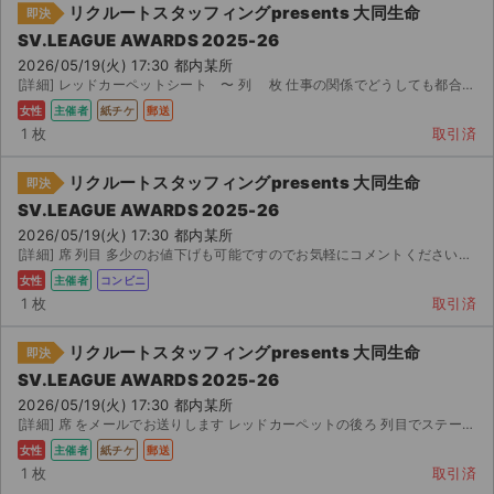
リクルートスタッフィングpresents 大同生命
即決
SV.LEAGUE AWARDS 2025-26
2026/05/19(火) 17:30 都内某所
[詳細] レッドカーペットシート 〜 列 枚 仕事の関係でどうしても都合がつかなくなってしまったため、...
女性
主催者
紙チケ
郵送
1 枚
取引済
リクルートスタッフィングpresents 大同生命
即決
SV.LEAGUE AWARDS 2025-26
2026/05/19(火) 17:30 都内某所
[詳細] 席 列目 多少のお値下げも可能ですのでお気軽にコメントください。 をお送りし...
女性
主催者
コンビニ
1 枚
取引済
リクルートスタッフィングpresents 大同生命
即決
SV.LEAGUE AWARDS 2025-26
サイト情報
2026/05/19(火) 17:30 都内某所
[詳細] 席 をメールでお送りします レッドカーペットの後ろ 列目でステージも見やすい...
チケットジャム運営会社
女性
主催者
紙チケ
郵送
1 枚
取引済