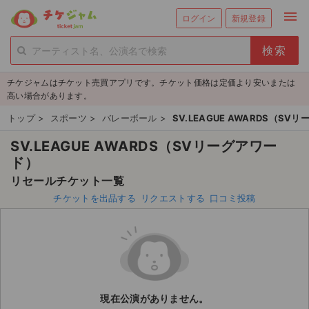
menu
ログイン
新規登録
person_add
exit_to_app
新規会員登録
ログイン
チケジャムはチケット売買アプリです。チケット価格は定価より安いまたは
チケットを探す
高い場合があります。
新着チケット
トップ
>
スポーツ
>
バレーボール
>
SV.LEAGUE AWARDS（SV
SV.LEAGUE AWARDS（SVリーグアワー
値下げしたチケット
ド）
都道府県からチケットを探す
リセールチケット一覧
チケットを出品する
リクエストする
口コミ投稿
もうすぐ開催のチケット
チケットのリクエスト一覧
取扱チケット
現在公演がありません。
ライブ・コンサート（国内）