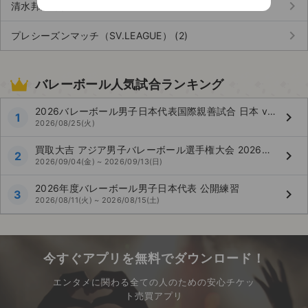
keyboard_arrow_right
清水邦広 (1)
keyboard_arrow_right
プレシーズンマッチ（SV.LEAGUE） (2)
バレーボール人気試合ランキング
2026バレーボール男子日本代表国際親善試合 日本 vs ブラジル（東京大会）
keyboard_arrow_right
1
2026/08/25(火)
買取大吉 アジア男子バレーボール選手権大会 2026福岡
keyboard_arrow_right
2
2026/09/04(金) ~ 2026/09/13(日)
2026年度バレーボール男子日本代表 公開練習
keyboard_arrow_right
3
2026/08/11(火) ~ 2026/08/15(土)
今すぐアプリを無料でダウンロード！
エンタメに関わる全ての人のための安心チケッ
ト売買アプリ