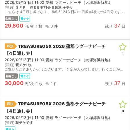
2026/09/13(日) 11:00 愛知 ラグーナビーチ（大塚海浜緑地）
[詳細]
ＳＦＰ ＷＥＢ有料会員最速 子チケ
こちらは 4日通し券でなく、 9/5.6.12.13 日の一日券×4枚での4日分です アプリで分配します
名義なし
電チケ
29,800
37
円/枚
1 枚
0 件
残り
日
TREASURE05X 2026 蒲郡ラグーナビーチ
即決
【4日通し券】
1
2026/09/13(日) 11:00 愛知 ラグーナビーチ（大塚海浜緑地）
[詳細]
親チケ1枚
ご覧いただきありがとうございます。 予定が入ってしまい、行くことが難しいので出品させていただきます。 よろしくお願いします。
名義なし
電チケ
30,000
37
円/枚
1 枚
1 件
残り
日
TREASURE05X 2026 蒲郡ラグーナビーチ
即決
サイト情報
【4日通し券】
0
2026/09/13(日) 11:00 愛知 ラグーナビーチ（大塚海浜緑地）
チケットジャム運営会社
[詳細]
親チケです
電チケ