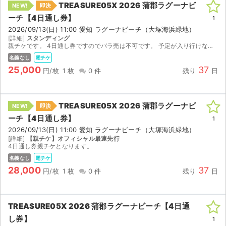
TREASURE05X 2026 蒲郡ラグーナビ
NEW!
即決
ーチ【4日通し券】
ライブ・コンサート（海外）
1
2026/09/13(日) 11:00 愛知 ラグーナビーチ（大塚海浜緑地）
[詳細]
スタンディング
イベント
親チケです。 4日通し券ですのでバラ売は不可です。 予定が入り行けなくなったためお安くしてお譲り致します。 ご興味のある方ぜひ。
名義なし
電チケ
スポーツ
25,000
37
円/枚
1 枚
0 件
残り
日
演劇・ミュージカル
TREASURE05X 2026 蒲郡ラグーナビ
NEW!
即決
ご利用ガイド
ーチ【4日通し券】
1
2026/09/13(日) 11:00 愛知 ラグーナビーチ（大塚海浜緑地）
ご利用ガイド
[詳細]
【親チケ】オフィシャル最速先行
4日通し券親チケとなります。
手数料・お支払い方法
名義なし
電チケ
28,000
37
円/枚
1 枚
0 件
残り
日
AIに質問する
よくある質問
TREASURE05X 2026 蒲郡ラグーナビーチ【4日通
し券】
1
お知らせ