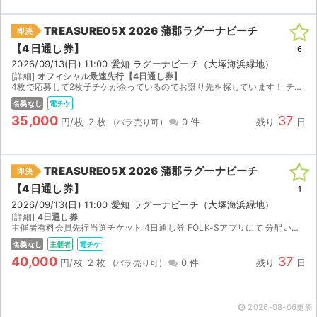
TREASURE05X 2026 蒲郡ラグーナビーチ
即決
【4日通し券】
6
2026/09/13(日) 11:00 愛知 ラグーナビーチ（大塚海浜緑地）
[詳細]
オフィシャル最速先行【4日通し券】
4枚で応募して2枚子チケが余っているのでお譲り先を探しています！ チケットが発券され次第、すぐリンクを送付させていただきます。 値下げ希望の方はコメントください。
名義なし
電チケ
35,000
37
円/枚
2 枚
0 件
残り
日
TREASURE05X 2026 蒲郡ラグーナビーチ
即決
【4日通し券】
1
2026/09/13(日) 11:00 愛知 ラグーナビーチ（大塚海浜緑地）
[詳細]
4日通し券
主催者有料会員先行当選チケット 4日通し券 FOLK-Sアプリにて 分配いたします 分配開始は8/28 20時以降です
名義なし
主催者
電チケ
40,000
37
円/枚
2 枚
0 件
残り
日
2026-08-06更新