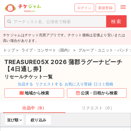
menu
ログイン
新規登録
person_add
exit_to_app
新規会員登録
ログイン
チケジャムはチケット売買アプリです。チケット価格は定価より安いまたは
チケットを探す
高い場合があります。
新着チケット
トップ
>
ライブ・コンサート（国内）
>
グループ・ユニット・バンド
TREASURE05X 2026 蒲郡ラグーナビーチ
値下げしたチケット
【4日通し券】
都道府県からチケットを探す
リセールチケット一覧
出品する
リクエストする
お気に入り登録
口コミ投稿
もうすぐ開催のチケット
地域から検索
公演・日程から検索
チケットのリクエスト一覧
出品中（9）
リクエスト（0）
取扱チケット
並び順
絞り込み
ライブ・コンサート（国内）