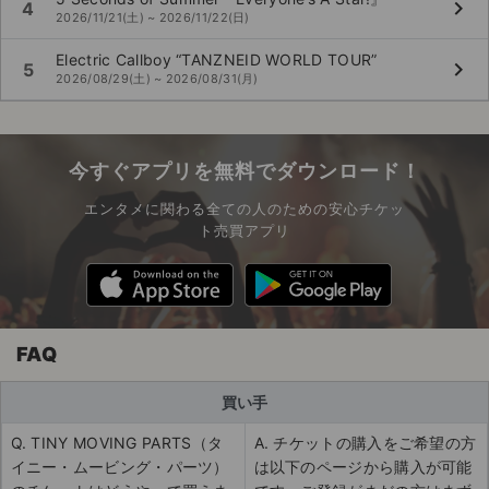
keyboard_arrow_right
4
2026/11/21(土) ~ 2026/11/22(日)
Electric Callboy “TANZNEID WORLD TOUR”
keyboard_arrow_right
5
2026/08/29(土) ~ 2026/08/31(月)
今すぐアプリを無料でダウンロード！
エンタメに関わる全ての人のための安心チケッ
ト売買アプリ
FAQ
買い手
Q. TINY MOVING PARTS（タ
A. チケットの購入をご希望の方
イニー・ムービング・パーツ）
は以下のページから購入が可能