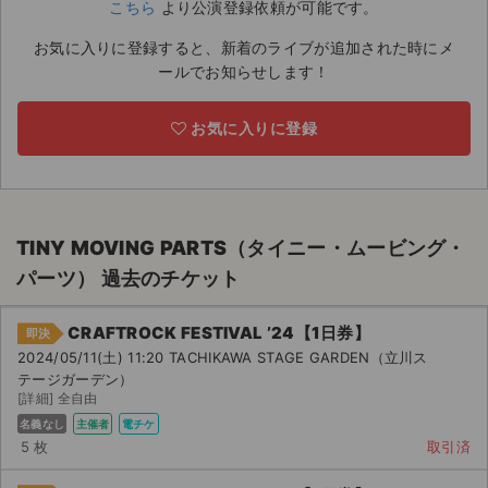
こちら
より公演登録依頼が可能です。
ライブ・コンサート（海外）
お気に入りに登録すると、新着のライブが追加された時にメ
ールでお知らせします！
イベント
お気に入りに登録
スポーツ
演劇・ミュージカル
ご利用ガイド
TINY MOVING PARTS（タイニー・ムービング・
パーツ） 過去のチケット
ご利用ガイド
CRAFTROCK FESTIVAL ’24【1日券】
手数料・お支払い方法
即決
2024/05/11(土) 11:20 TACHIKAWA STAGE GARDEN（立川ス
テージガーデン）
AIに質問する
[詳細] 全自由
名義なし
主催者
電チケ
よくある質問
5 枚
取引済
お知らせ