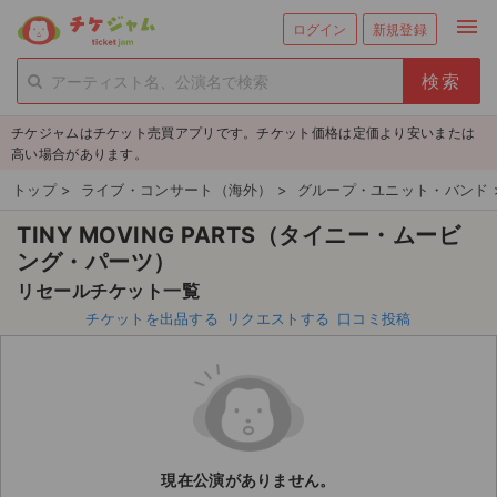
menu
ログイン
新規登録
person_add
exit_to_app
新規会員登録
ログイン
チケジャムはチケット売買アプリです。チケット価格は定価より安いまたは
チケットを探す
高い場合があります。
新着チケット
トップ
>
ライブ・コンサート（海外）
>
グループ・ユニット・バンド
TINY MOVING PARTS（タイニー・ムービ
値下げしたチケット
ング・パーツ）
都道府県からチケットを探す
リセールチケット一覧
チケットを出品する
リクエストする
口コミ投稿
もうすぐ開催のチケット
チケットのリクエスト一覧
取扱チケット
現在公演がありません。
ライブ・コンサート（国内）