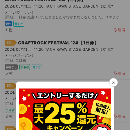
2024/05/11(土) 11:20 TACHIKAWA STAGE GARDEN（立川ス
テージガーデン）
[詳細] 一日券 お譲りいただきましたが行かれなくなりました。スマチケで分配します。時間帯によっては承認...
男性
電チケ
1 枚
取引済
CRAFTROCK FESTIVAL ’24【1日券】
即決
2024/05/11(土) 11:20 TACHIKAWA STAGE GARDEN（立川ス
テージガーデン）
[詳細] 全自由
名義なし
主催者
電チケ
5 枚
取引済
×
CRAFTROCK FESTIVAL ’24【1日券】
即決
2024/05/11(土) 11:20 TACHIKAWA STAGE GARDEN（立川ス
テージガーデン）
[詳細] 全自由
主催者
電チケ
2 枚
取引済
CRAFTROCK FESTIVAL ’24【1日券】
即決