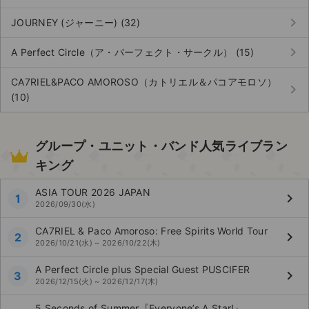
keyboard_arrow_right
JOURNEY (ジャーニー) (32)
keyboard_arrow_right
A Perfect Circle（ア・パーフェクト・サークル） (15)
CA7RIEL&PACO AMOROSO（カトリエル＆パコアモロソ）
keyboard_arrow_right
(10)
グループ・ユニット・バンド人気ライブラン
キング
ASIA TOUR 2026 JAPAN
keyboard_arrow_right
1
2026/09/30(水)
CA7RIEL & Paco Amoroso: Free Spirits World Tour
keyboard_arrow_right
2
2026/10/21(水) ~ 2026/10/22(木)
A Perfect Circle plus Special Guest PUSCIFER
keyboard_arrow_right
3
2026/12/15(火) ~ 2026/12/17(木)
5 Seconds of Summer『Everyone’s A Star!』