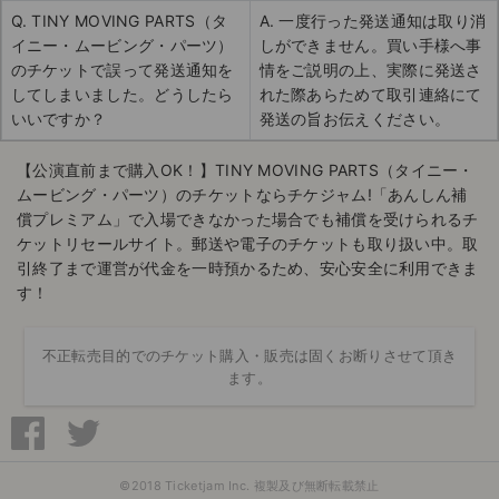
Q. TINY MOVING PARTS（タ
A. 一度行った発送通知は取り消
イニー・ムービング・パーツ）
しができません。買い手様へ事
のチケットで誤って発送通知を
情をご説明の上、実際に発送さ
してしまいました。どうしたら
れた際あらためて取引連絡にて
いいですか？
発送の旨お伝えください。
【公演直前まで購入OK！】TINY MOVING PARTS（タイニー・
ムービング・パーツ）のチケットならチケジャム!「あんしん補
償プレミアム」で入場できなかった場合でも補償を受けられるチ
ケットリセールサイト。郵送や電子のチケットも取り扱い中。取
引終了まで運営が代金を一時預かるため、安心安全に利用できま
す！
不正転売目的でのチケット購入・販売は固くお断りさせて頂き
ます。
©2018 Ticketjam Inc. 複製及び無断転載禁止