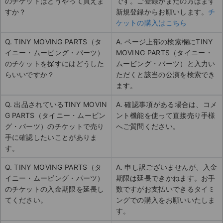
のチケットはどうやって買えま
です。ご登録がまだの方はまず
すか？
新規登録からお願いします。
チ
ケットの購入はこちら
Q. TINY MOVING PARTS（タ
A. ページ上部の検索欄にTINY
イニー・ムービング・パーツ）
MOVING PARTS（タイニー・
のチケットを探すにはどうした
ムービング・パーツ）と入力い
らいいですか？
ただくと該当の公演を検索でき
ます。
Q. 出品されているTINY MOVIN
A. 確認事項がある場合は、コメ
G PARTS（タイニー・ムービン
ント機能を使って直接売り手様
グ・パーツ）のチケットで売り
へご質問ください。
手に確認したいことがありま
す。
Q. TINY MOVING PARTS（タ
A. 申し訳ございませんが、入金
イニー・ムービング・パーツ）
期限は延長できかねます。お手
のチケットの入金期限を延長し
数ですがお支払いできるタイミ
てください。
ングでの購入をお願いいたしま
す。