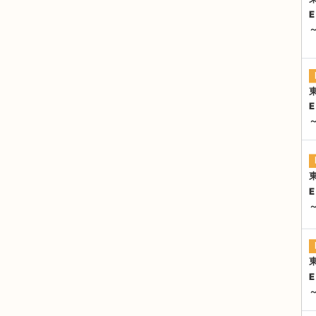
東
東
東