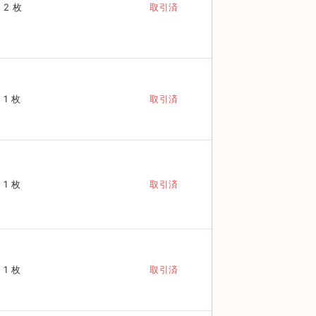
2 枚
取引済
1 枚
取引済
1 枚
取引済
1 枚
取引済