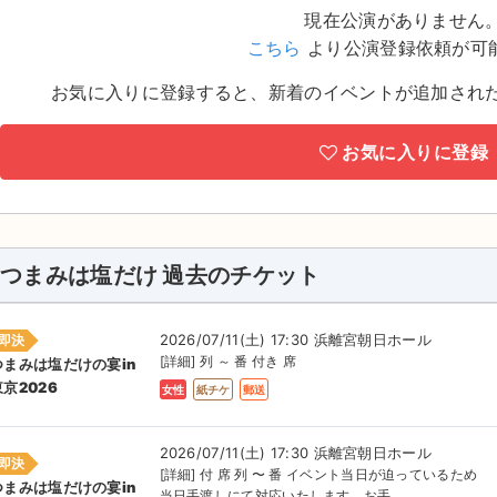
現在公演がありません
こちら
より公演登録依頼が可
お気に入りに登録すると、新着のイベントが追加され
お気に入りに登録
つまみは塩だけ 過去のチケット
2026/07/11(土) 17:30 浜離宮朝日ホール
即決
[詳細] 列 ～ 番 付き 席
つまみは塩だけの宴in
東京2026
女性
紙チケ
郵送
2026/07/11(土) 17:30 浜離宮朝日ホール
即決
[詳細] 付 席 列 〜 番 イベント当日が迫っているため
つまみは塩だけの宴in
当日手渡しにて対応いたします。お手...