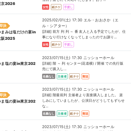
東京2026
女性
紙チケ
手渡し
2025/02/01(土) 17:30 エル・おおさか（エ
ル・シアター）
即決
[詳細] 前方 列 列 ～ 番 友人と入る予定でしたが、仕
つまみは塩だけの宴in
事になり行けなくなってしまったのでお譲り...
大阪2025
女性
紙チケ
手渡し
2023/07/15(土) 17:30 ニッショーホール
[詳細] 階 ～ 列 センター(花道横) / 開催 での先行販
つま塩の宴in東京202
売にて購入し...
名義なし
主催者
紙チケ
郵送
2023/07/15(土) 17:30 ニッショーホール
即決
[詳細] 階最前列 主催者より直接購入しました。 楽
しみにしていましたが、公演日がどうしてもずらせ
つま塩の宴in東京202
な...
名義なし
主催者
紙チケ
郵送
2023/07/15(土) 17:30 ニッショーホール