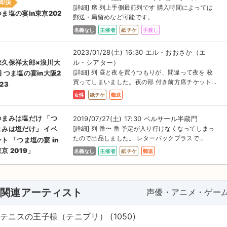
即決
[詳細] 席 列上手側最前列です 購入時間によっては
つま塩の宴in東京202
郵送・局留めなど可能です。
名義なし
主催者
紙チケ
手渡し
2023/01/28(土) 16:30 エル・おおさか（エ
ル・シアター）
森久保祥太郎×浪川大
[詳細] 列 昼と夜を買うつもりが、間違って夜を 枚
輔 つま塩の宴in大阪2
買ってしまいました。夜の部 付き前方席チケット...
23
女性
紙チケ
郵送
つまみは塩だけ 「つ
2019/07/27(土) 17:30 ベルサール半蔵門
[詳細] 列 番〜 番 予定が入り行けなくなってしまっ
まみは塩だけ」 イベ
たので出品しました。 レターパックプラスで...
ント 「つま塩の宴 in
京 2019」
名義なし
主催者
紙チケ
郵送
関連アーティスト
声優・アニメ・ゲー
テニスの王子様（テニプリ） (1050)