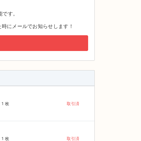
。
能です。
た時にメールでお知らせします！
1 枚
取引済
1 枚
取引済