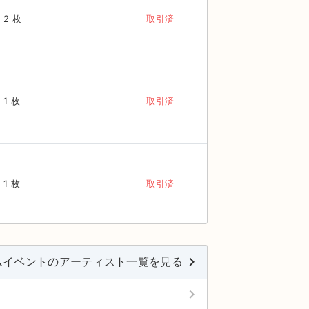
2 枚
取引済
1 枚
取引済
1 枚
取引済
keyboard_arrow_right
ムイベントのアーティスト一覧を見る
keyboard_arrow_right