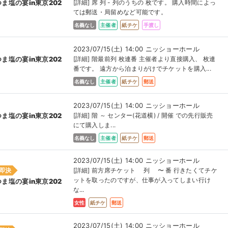
[詳細] 席 列 - 列のうちの 枚です。 購入時間によっ
つま塩の宴in東京202
ては郵送・局留めなど可能です。
名義なし
主催者
紙チケ
手渡し
2023/07/15(土) 14:00 ニッショーホール
[詳細] 階最前列 枚連番 主催者より直接購入、 枚連
つま塩の宴in東京202
番です。 遠方から泊まりがけでチケットを購入...
名義なし
主催者
紙チケ
郵送
2023/07/15(土) 14:00 ニッショーホール
[詳細] 階 ～ センター(花道横) / 開催 での先行販売
つま塩の宴in東京202
にて購入しま...
名義なし
主催者
紙チケ
郵送
2023/07/15(土) 14:00 ニッショーホール
即決
[詳細] 前方席チケット 列 〜 番 行きたくてチケ
ットを取ったのですが、仕事が入ってしまい行け
つま塩の宴in東京202
な...
女性
紙チケ
郵送
2023/07/15(土) 14:00 ニッショーホール