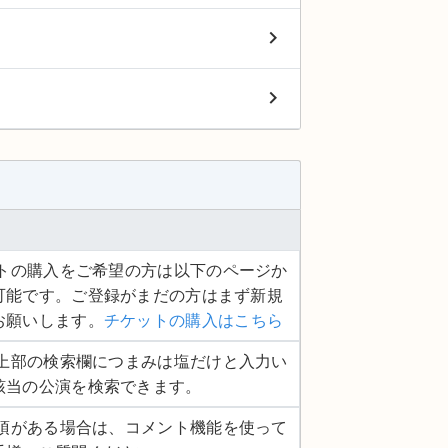
keyboard_arrow_right
keyboard_arrow_right
ケットの購入をご希望の方は以下のページか
可能です。ご登録がまだの方はまず新規
お願いします。
チケットの購入はこちら
ージ上部の検索欄につまみは塩だけと入力い
該当の公演を検索できます。
認事項がある場合は、コメント機能を使って