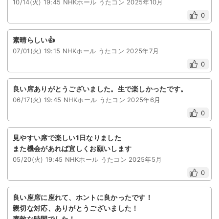
10/14(火) 19:45 NHKホール うたコン 2025年10月
0
ライブ・コンサート（海外）
イベント
素晴らしい👍
07/01(火) 19:15 NHKホール うたコン 2025年7月
スポーツ
0
演劇・ミュージカル
良い席ありがとうございました。生で楽しかったです。
06/17(火) 19:45 NHKホール うたコン 2025年6月
ご利用ガイド
0
ご利用ガイド
見やすい席で楽しい1日なりました
また機会があれば宜しくお願いします
手数料・お支払い方法
05/20(火) 19:45 NHKホール うたコン 2025年5月
AIに質問する
0
よくある質問
良い座席に座れて、ホントに良かったです！
親切な対応、ありがとうございました！
お知らせ
素敵な時間でした！