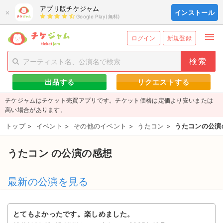
アプリ版チケジャム
×
インストール
Google Play(無料)
menu
person_add
exit_to_app
新規会員登録
ログイン
ログイン
新規登録
チケットを探す
出品する
リクエストする
新着チケット
チケジャムはチケット売買アプリです。チケット価格は定価より安いまたは
値下げしたチケット
高い場合があります。
トップ
>
イベント
>
その他のイベント
>
うたコン
>
うたコンの公演
都道府県からチケットを探す
もうすぐ開催のチケット
うたコン の公演の感想
チケットのリクエスト一覧
最新の公演を見る
取扱チケット
とてもよかったです。楽しめました。
ライブ・コンサート（国内）