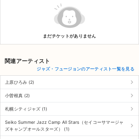
ライブ・コンサート（海外）
イベント
まだチケットがありません
スポーツ
演劇・ミュージカル
関連アーティスト
ご利用ガイド
ジャズ・フュージョンのアーティスト一覧を見る
keyboard_arrow_right
ご利用ガイド
上原ひろみ (2)
keyboard_arrow_right
手数料・お支払い方法
小曽根真 (2)
keyboard_arrow_right
AIに質問する
札幌シティジャズ (1)
よくある質問
Seiko Summer Jazz Camp All Stars（セイコーサマージャ
keyboard_arrow_right
ズキャンプオールスターズ） (1)
お知らせ