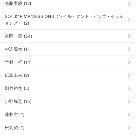
keyboard_arrow_right
進藤実優 (12)
SOIL&"PIMP"SESSIONS（ソイル・アンド・ピンプ・セッシ
keyboard_arrow_right
ョンズ） (2)
keyboard_arrow_right
外園一馬 (54)
keyboard_arrow_right
中込陽大 (1)
keyboard_arrow_right
竹村一哲 (14)
keyboard_arrow_right
広瀬未来 (2)
keyboard_arrow_right
則竹裕之 (5)
keyboard_arrow_right
小野塚晃 (15)
サイト情報
keyboard_arrow_right
藤井空 (1)
チケットジャム運営会社
keyboard_arrow_right
松丸契 (1)