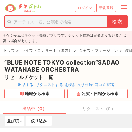
menu
ログイン
新規登録
person_add
exit_to_app
新規会員登録
ログイン
チケジャムはチケット売買アプリです。チケット価格は定価より安いまたは
チケットを探す
高い場合があります。
新着チケット
トップ
>
ライブ・コンサート（国内）
>
ジャズ・フュージョン
>
渡辺
”BLUE NOTE TOKYO collection”SADAO
値下げしたチケット
WATANABE ORCHESTRA
都道府県からチケットを探す
リセールチケット一覧
出品する
リクエストする
お気に入り登録
口コミ投稿
もうすぐ開催のチケット
地域から検索
公演・日程から検索
チケットのリクエスト一覧
出品中（0）
リクエスト（0）
取扱チケット
並び順
絞り込み
ライブ・コンサート（国内）