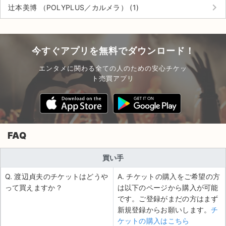
チケットジャム利用規約
keyboard_arrow_right
辻本美博 （POLYPLUS／カルメラ） (1)
プライバシーポリシー
特定商取引法に基づく表記
今すぐアプリを無料でダウンロード！
公演登録依頼
エンタメに関わる全ての人のための安心チケッ
ト売買アプリ
不正転売禁止法について
チケットジャムの取り組み
音楽情報
FAQ
買い手
Q. 渡辺貞夫のチケットはどうや
A. チケットの購入をご希望の方
って買えますか？
は以下のページから購入が可能
です。ご登録がまだの方はまず
新規登録からお願いします。
チ
ケットの購入はこちら