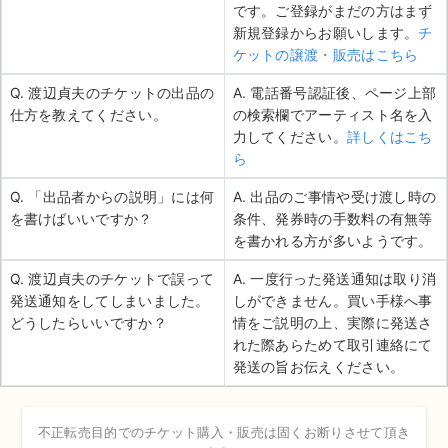
です。ご登録がまだの方はまず
新規登録からお願いします。
チ
ケットの譲渡・販売はこちら
Q. 渡辺貞夫のチケットの出品の
A. 電話番号認証後、ページ上部
仕方を教えてください。
の検索欄でアーティスト名を入
力してください。
詳しくはこち
ら
Q. 「出品者からの説明」には何
A. 出品のご事情や受け渡し時の
を書けばいいですか？
条件、発券時の手数料の有無等
を書かれる方が多いようです。
Q. 渡辺貞夫のチケットで誤って
A. 一度行った発送通知は取り消
発送通知をしてしまいました。
しができません。買い手様へ事
どうしたらいいですか？
情をご説明の上、実際に発送さ
れた際あらためて取引連絡にて
発送の旨お伝えください。
不正転売目的でのチケット購入・販売は固くお断りさせて頂き