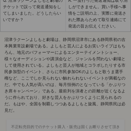
Q. 沼津ラクーンよしもと劇場の
A. 一度行った発送通知は取り消
チケットで誤って発送通知をし
しができません。買い手様へ事
てしまいました。どうしたらい
情をご説明の上、実際に発送さ
いですか？
れた際あらためて取引連絡にて
発送の旨お伝えください。
沼津ラクーンよしもと劇場は、静岡県沼津市にある静岡県初の吉
本興業常設劇場である。よしもと芸人によるお笑いライブはもち
ろん、地元のパフォーマーによるエンターテイメントショー、
様々なオーディションや講演会など、ジャンルを問わない劇場と
して使用されている。よしもと芸人が地域とコラボしたりする市
民参加型のイベント、さらに市民参加OKのよしもと歌うま選手
権など、ここでしか見られない触れられないイベントが満載なの
だ。中でも人気が高いのは、毎月恒例のとなっている「かぶりつ
き席キャンペーン」である。最前列を演者との距離が近くなるよ
うに作られており、好きな芸人をかぶりつくように見られるの
だ。もはや、全国を制覇しつつあるよしもと旋風、静岡県民は必
見だ。
不正転売目的でのチケット購入・販売は固くお断りさせて頂き