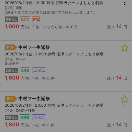
2026/08/21(金) 18:30 静岡 沼津ラクーンよしもと劇場
2
[詳細]
B列
ライブ・コンサート（海外）
2連まとめて購入の場合は劇場発券情報お伝え致します。
名義なし
紙チケ
郵送
イベント
1,000
14
円/枚
2 枚
0 件
残り
日
スポーツ
中村フー生誕祭
即決
演劇・ミュージカル
2026/08/21(金) 20:00 静岡 沼津ラクーンよしもと劇場
1
[詳細]
C6-9
劇場発券
ご利用ガイド
名義なし
主催者
コンビニ
1,600
14
ご利用ガイド
円/枚
1 枚
0 件
残り
日
手数料・お支払い方法
中村フー生誕祭
即決
AIに質問する
2026/08/21(金) 20:00 静岡 沼津ラクーンよしもと劇場
1
[詳細]
C列7〜11番
よくある質問
名義なし
主催者
コンビニ
1,800
14
円/枚
1 枚
0 件
残り
日
お知らせ