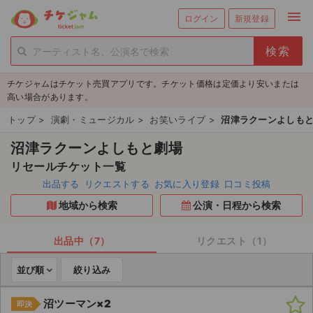
menu
ログイン
新規登録
person_add
exit_to_app
新規会員登録
ログイン
チケジャムはチケット売買アプリです。チケット価格は定価より安いまたは
チケットを探す
高い場合があります。
新着チケット
トップ
>
演劇・ミュージカル
>
お笑いライブ
>
沼津ラクーンよしも
沼津ラクーンよしもと劇場
値下げしたチケット
リセールチケット一覧
都道府県からチケットを探す
出品する
リクエストする
お気に入り登録
口コミ投稿
地域から検索
公演・日程から検索
もうすぐ開催のチケット
チケットのリクエスト一覧
出品中（7）
リクエスト（1）
並び順
絞り込み
取扱チケット
沼ツーマン×2
即決
ライブ・コンサート（国内）