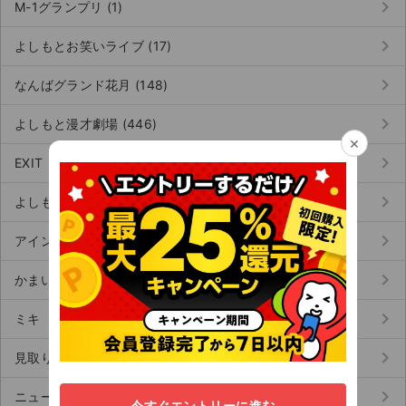
keyboard_arrow_right
M-1グランプリ (1)
keyboard_arrow_right
よしもとお笑いライブ (17)
keyboard_arrow_right
なんばグランド花月 (148)
keyboard_arrow_right
よしもと漫才劇場 (446)
×
keyboard_arrow_right
EXIT（お笑い） (62)
keyboard_arrow_right
よしもと幕張イオンモール劇場 (73)
keyboard_arrow_right
アインシュタイン (106)
keyboard_arrow_right
かまいたち（お笑い） (53)
keyboard_arrow_right
ミキ（お笑い） (97)
keyboard_arrow_right
見取り図 (71)
keyboard_arrow_right
ニューヨーク（お笑い） (54)
今すぐエントリーに進む