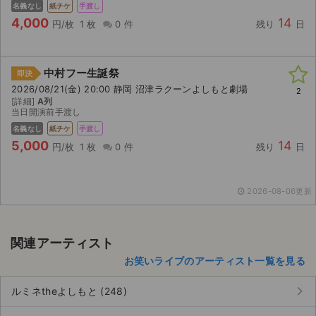
チケットジャム利用規約
名義なし
紙チケ
手渡し
4,000
14
円/枚
1 枚
0 件
残り
日
プライバシーポリシー
特定商取引法に基づく表記
中村フー生誕祭
即決
2026/08/21(金) 20:00 静岡 沼津ラクーンよしもと劇場
2
公演登録依頼
[詳細]
A列
当日開演前手渡し
不正転売禁止法について
名義なし
紙チケ
手渡し
5,000
14
円/枚
1 枚
0 件
残り
日
チケットジャムの取り組み
音楽情報
2026-08-06更新
関連アーティスト
お笑いライブのアーティスト一覧を見る
keyboard_arrow_right
ルミネtheよしもと (248)