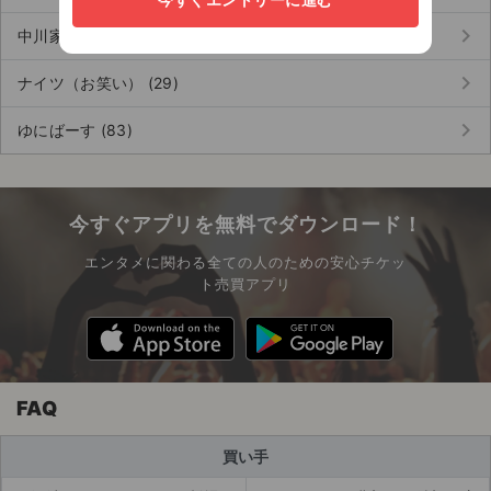
keyboard_arrow_right
中川家 (26)
keyboard_arrow_right
ナイツ（お笑い） (29)
keyboard_arrow_right
ゆにばーす (83)
今すぐアプリを無料でダウンロード！
エンタメに関わる全ての人のための安心チケッ
ト売買アプリ
FAQ
買い手