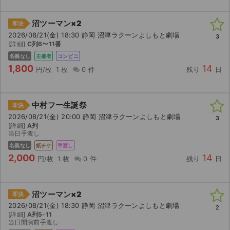
沼ツーマン×2
即決
2026/08/21(金) 18:30 静岡 沼津ラクーンよしもと劇場
3
[詳細]
C列6〜11番
名義なし
主催者
コンビニ
1,800
14
円/枚
1 枚
0 件
残り
日
中村フー生誕祭
即決
2026/08/21(金) 20:00 静岡 沼津ラクーンよしもと劇場
3
[詳細]
A列
当日手渡し
名義なし
紙チケ
手渡し
2,000
14
円/枚
1 枚
0 件
残り
日
サイト情報
沼ツーマン×2
即決
2026/08/21(金) 18:30 静岡 沼津ラクーンよしもと劇場
2
チケットジャム運営会社
[詳細]
A列5-11
当日開演前手渡し