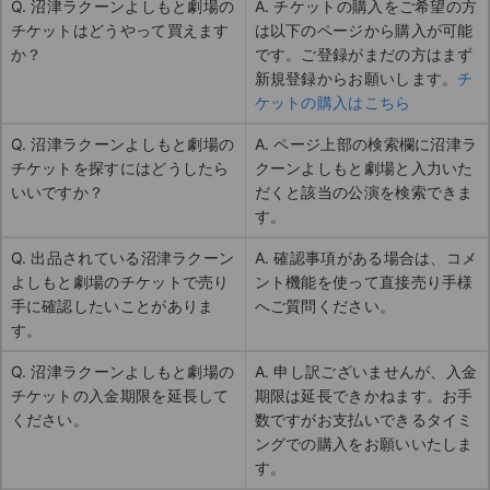
Q. 沼津ラクーンよしもと劇場の
A. チケットの購入をご希望の方
チケットはどうやって買えます
は以下のページから購入が可能
か？
です。ご登録がまだの方はまず
新規登録からお願いします。
チ
ケットの購入はこちら
Q. 沼津ラクーンよしもと劇場の
A. ページ上部の検索欄に沼津ラ
チケットを探すにはどうしたら
クーンよしもと劇場と入力いた
いいですか？
だくと該当の公演を検索できま
す。
Q. 出品されている沼津ラクーン
A. 確認事項がある場合は、コメ
よしもと劇場のチケットで売り
ント機能を使って直接売り手様
手に確認したいことがありま
へご質問ください。
す。
Q. 沼津ラクーンよしもと劇場の
A. 申し訳ございませんが、入金
チケットの入金期限を延長して
期限は延長できかねます。お手
ください。
数ですがお支払いできるタイミ
ングでの購入をお願いいたしま
す。