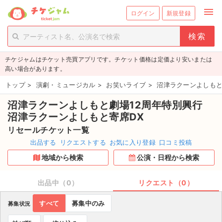
menu
ログイン
新規登録
person_add
exit_to_app
新規会員登録
ログイン
チケジャムはチケット売買アプリです。チケット価格は定価より安いまたは
チケットを探す
高い場合があります。
新着チケット
トップ
>
演劇・ミュージカル
>
お笑いライブ
>
沼津ラクーンよしもと
沼津ラクーンよしもと劇場12周年特別興行
値下げしたチケット
沼津ラクーンよしもと寄席DX
都道府県からチケットを探す
リセールチケット一覧
出品する
リクエストする
お気に入り登録
口コミ投稿
もうすぐ開催のチケット
地域から検索
公演・日程から検索
チケットのリクエスト一覧
出品中（0）
リクエスト（0）
取扱チケット
すべて
募集中のみ
募集状況
ライブ・コンサート（国内）