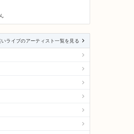
ん
keyboard_arrow_right
笑いライブのアーティスト一覧を見る
keyboard_arrow_right
keyboard_arrow_right
keyboard_arrow_right
keyboard_arrow_right
keyboard_arrow_right
keyboard_arrow_right