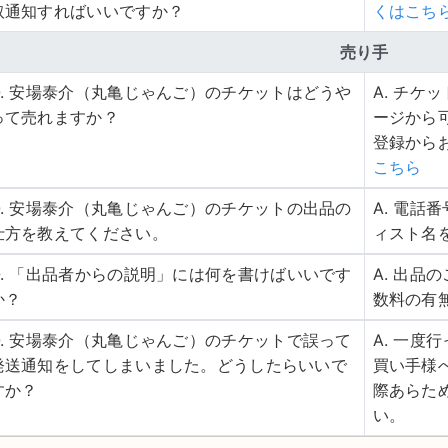
取通知すればいいですか？
くはこち
売り手
Q. 安場泰介（丸亀じゃんご）のチケットはどうや
A. チ
って売れますか？
ージから
登録から
こちら
Q. 安場泰介（丸亀じゃんご）のチケットの出品の
A. 電
仕方を教えてください。
ィスト名
Q. 「出品者からの説明」には何を書けばいいです
A. 出
か？
数料の有
Q. 安場泰介（丸亀じゃんご）のチケットで誤って
A. 一
発送通知をしてしまいました。どうしたらいいで
買い手様
すか？
際あらた
い。