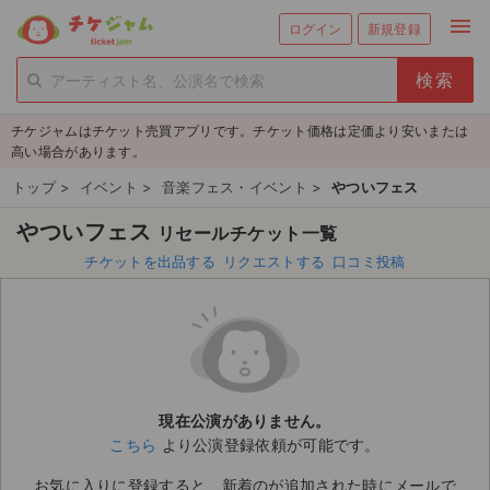
menu
ログイン
新規登録
person_add
exit_to_app
新規会員登録
ログイン
チケジャムはチケット売買アプリです。チケット価格は定価より安いまたは
チケットを探す
高い場合があります。
新着チケット
トップ
>
イベント
>
音楽フェス・イベント
>
やついフェス
やついフェス
リセールチケット一覧
値下げしたチケット
チケットを出品する
リクエストする
口コミ投稿
都道府県からチケットを探す
もうすぐ開催のチケット
チケットのリクエスト一覧
現在公演がありません。
取扱チケット
こちら
より公演登録依頼が可能です。
ライブ・コンサート（国内）
お気に入りに登録すると、新着のが追加された時にメールで