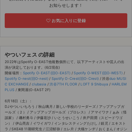
お知らせします！
ライブ・コンサート（海外）
お気に入りに登録
イベント
スポーツ
演劇・ミュージカル
やついフェス の詳細
2022年はSpotify O-EAST他複数個所にて、以下アーティストや芸人の出
ご利用ガイド
演が決定しております。(6/2現在)
開催場所：
Spotify O-EAST(旧O-EAST)
/
Spotify O-WEST(旧O-WEST)
/
ご利用ガイド
Spotify O-nest(旧O-nest)
/
Spotify O-Crest(旧O-Crest)
/ 渋谷
duo MUSI
C EXCHANGE
/
clubasia
/
渋谷7TH FLOOR
/
LOFT 9 Shibuya
/
HARLEM
PLUS
/ 東間屋(O-EAST 2F)
手数料・お支払い方法
6月18日（土）：
AIに質問する
DJやついいちろう / 秋山璃月 / 新しい学校のリーダーズ / アップアップガ
ールズ（２） / アップアップガールズ（プロレス） / アマイワナ / ぁみ（怪
よくある質問
談家） / 磯村勇斗 / 伊藤彩沙 / いとうせいこう / 井戸田潤（スピードワゴ
ン） / 伊山亮吉 / イワイガワ / インタレスティングたけし / 鋭児 / エキスト
お知らせ
ラ / SKE48 11期研究生 / 江沼郁弥 / エレ片 / 大槻ケンヂ / おくまん / オジン