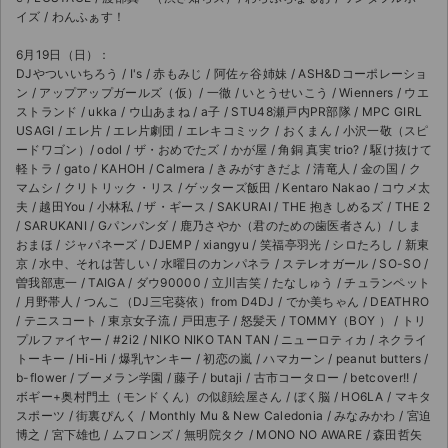
チケットジャム利用規約
イズ / わんふぁす！
プライバシーポリシー
6月19日（日）：
DJやついいちろう / I's / 赤もみじ / 阿佐ヶ谷姉妹 / ASH&Dコーポレーショ
特定商取引法に基づく表記
ン / アップアップガールズ（仮）/ 一徹 / いとうせいこう / Wienners / ウエ
ストランド / ukka / ウ山あまね / a子 / STU48瀬戸内PR部隊 / MPC GIRL
USAGI / エレ片 / エレ片劇団 / エレキコミック / おくまん / 小沢一敬（スピ
公演登録依頼
ードワゴン）/ odol / ザ・おめでたズ / かが屋 / 角銅 真実 trio? / 駆け抜けて
軽トラ / gato / KAHOH / Calmera / きみがすきだよ / 清竜人 / 金の国 / ク
不正転売禁止法について
マムシ / クリトリック・リス / ゲッターズ飯田 / Kentaro Nakao / コウメ太
夫 / 越田You / 小林私 / ザ・ギース / SAKURAI / THE 抱きしめるズ / THE 2
チケットジャムの取り組み
/ SARUKANI / Gパンパンダ / 鹿乃さやか（君のための歯医者さん）/ しま
おまほ / ジャパネーズ / DJEMP / xiangyu / 笑福亭羽光 / シロたろし / 新東
音楽情報
京 / 水中、それは苦しい / 水曜日のカンパネラ / ステレオガール / SO-SO /
曽我部恵一 / TAIGA / ダウ90000 / 立川吉笑 / たなしゅう / チュランペット
/ 月野帯人 / つんこ（DJ三宅葵依）from D4DJ / でか美ちゃん / DEATHRO
/ テニスコート / 東京女子流 / 戸田恵子 / 怒髪天 / TOMMY（BOY ） / トリ
プルファイヤー / #2i2 / NIKO NIKO TAN TAN / ニューロティカ / ネクライ
トーキー / Hi-Hi / 爆乳ヤンキー / 初恋の嵐 / ハマカーン / peanut butters /
b-flower / ブーメラン学園 / 藤子 / butaji / 古市コータロー / betcover!! /
ボギー+奥村門土（モンドくん）の似顔絵屋さん / ぼく脳 / HO6LA / マキタ
スポーツ / 街裏ぴんく / Monthly Mu & New Caledonia / みなみかわ / 宮迫
博之 / 宮下雄也 / ムフロンズ / 無明院タク / MONO NO AWARE / 森田哲矢