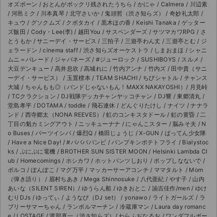
オズボーン / おとんがポックリ残されたうちら / かにゃ / Calmera / 川辺素
/ 河邑ミク / 川本真琴 / 北守さいか / 鬼頭哲（渋さ知らズ） / 奇妙礼太郎 /
キュウ / グソクムズ / クボタカイ / 黒木ほの香 / Keishi Tanaka / ゲッター
ズ飯田 / Cody・Lee(李) / 越田You / サスペンダーズ / サツマカワRPG / さ
とうもか / サニーデイ・サービス / 三拍子 / 三遊亭わん丈 / 三遊亭とむ / ジ
ェラードン / cinema staff / 渋さ知らズオーケストラ / しまおまほ / シャニ
ムニ＝パレード / ジャパネーズ / #ジューロック / SUSHIBOYS / スルメ /
大豆デンキュー / 高井息吹 / 高城れに / 竹内アンナ / 竹内ズ / 田中貴（サニ
ーデイ・サービス） / 玉置標本 / TEAM SHACHI / ちびシャトル / チャンス
大城 / ちゃんもも◎（バンドじゃないもん！MAXX NAKAYOSHI）/ 月見峠
/ TCクラクション / DJ戦隊デッカチャンヤッコチャン / DJ響 / 東郷清丸 /
堂島孝平 / DOTAMA / toddle / 飛石連休 / どんぐりたけし / ナイツ / ナナラ
ンド / 西寺郷太（NONA REEVES）/ 虹のコンキスタドール / 虹の黄昏 / 二
丁目の魁カミングアウト / ニッキューナナ / にゃんこスター / 脳みそ夫 / N
o Buses / パーツイシバ / 爆烈Q / 橋田じょうじ / X-GUN / ばってん少女隊
/ Have a Nice Day! / #ババババンビ / パンプキンポテトフライ / Bialystoc
ks / ぷにぷに電機 / BROTHER SUN SISTER MOON / Helsinki Lambda Cl
ub / Homecomings / ホシカワ / ホットパンツしおり / ポップしなないで /
ポルコ / ぽんぽこ / マグ万平 / マッカーサーアコンチ / ママタルト / Mom
サイト情報
（弾き語り） / 眉村ちあき / Mega Shinnosuke / 八代亜紀 / やす子 / 山内
あいな（SILENT SIREN）/ ゆうらん船 / ゆきおとこ / 諭吉佳作/men / ゆけ
むりDJs / ゆってぃ / ようなぴ（DJ set） / yonawo / ライトガールズ / ラ
チケットジャム運営会社
ブリーサマーちゃん / ランボルマーチン / 冷蔵庫マン / Laura day romanc
e / LOSTAGE / 渡部真一（渋さ知らズ）/ わらふぢなるお / ワンダフルボー