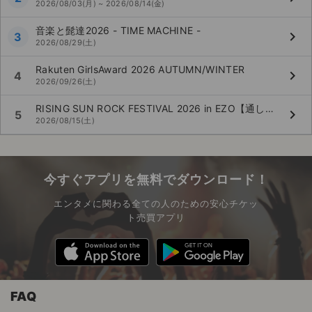
2026/08/03(月) ~ 2026/08/14(金)
音楽と髭達2026 - TIME MACHINE -
keyboard_arrow_right
3
2026/08/29(土)
Rakuten GirlsAward 2026 AUTUMN/WINTER
keyboard_arrow_right
4
2026/09/26(土)
RISING SUN ROCK FESTIVAL 2026 in EZO【通し券】
keyboard_arrow_right
5
2026/08/15(土)
今すぐアプリを無料でダウンロード！
エンタメに関わる全ての人のための安心チケッ
ト売買アプリ
FAQ