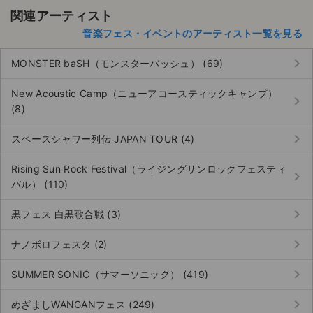
関連アーティスト
音楽フェス・イベントのアーティスト一覧を見る
keyboard_arrow_right
MONSTER baSH（モンスターバッシュ） (69)
New Acoustic Camp（ニューアコースティックキャンプ）
keyboard_arrow_right
(8)
keyboard_arrow_right
スペースシャワー列伝 JAPAN TOUR (4)
Rising Sun Rock Festival（ライジングサンロックフェスティ
keyboard_arrow_right
バル） (110)
keyboard_arrow_right
黒フェス 白黒歌合戦 (3)
keyboard_arrow_right
ナノボロフェスタ (2)
keyboard_arrow_right
SUMMER SONIC（サマーソニック） (419)
keyboard_arrow_right
めざましWANGANフェス (249)