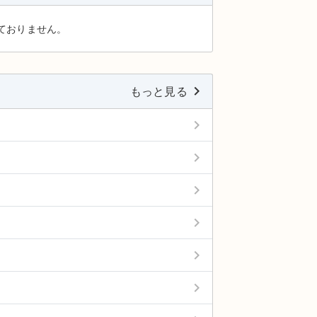
ておりません。
keyboard_arrow_right
もっと見る
keyboard_arrow_right
keyboard_arrow_right
keyboard_arrow_right
keyboard_arrow_right
keyboard_arrow_right
keyboard_arrow_right