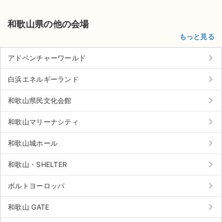
チケットジャム利用規約
和歌山県の他の会場
プライバシーポリシー
もっと見る
特定商取引法に基づく表記
keyboard_arrow_right
アドベンチャーワールド
公演登録依頼
keyboard_arrow_right
白浜エネルギーランド
不正転売禁止法について
keyboard_arrow_right
和歌山県民文化会館
チケットジャムの取り組み
keyboard_arrow_right
和歌山マリーナシティ
音楽情報
keyboard_arrow_right
和歌山城ホール
keyboard_arrow_right
和歌山・SHELTER
keyboard_arrow_right
ポルトヨーロッパ
keyboard_arrow_right
和歌山 GATE