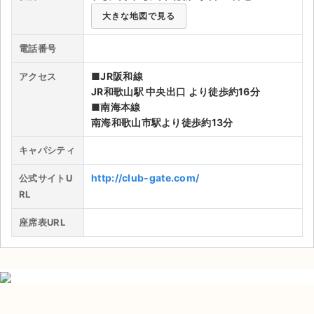
大きな地図で見る
ライブ・コンサート（海外）
電話番号
イベント
■JR阪和線
アクセス
スポーツ
JR和歌山駅 中央出口 より徒歩約16分
■南海本線
演劇・ミュージカル
南海和歌山市駅より徒歩約13分
キャパシティ
ご利用ガイド
http://club-gate.com/
公式サイトU
ご利用ガイド
RL
手数料・お支払い方法
座席表URL
AIに質問する
よくある質問
お知らせ