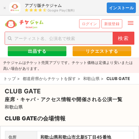
アプリ版チケジャム
×
インストール
Google Play(無料)
menu
person_add
exit_to_app
新規会員登録
ログイン
ログイン
新規登録
チケットを探す
出品する
リクエストする
新着チケット
チケジャムはチケット売買アプリです。チケット価格は定価より安いまたは
値下げしたチケット
高い場合があります。
トップ
>
都道府県からチケットを探す
>
和歌山県
>
CLUB GATE
都道府県からチケットを探す
CLUB GATE
もうすぐ開催のチケット
座席・キャパ・アクセス情報や開催される公演一覧
チケットのリクエスト一覧
和歌山県
CLUB GATEの会場情報
取扱チケット
ライブ・コンサート（国内）
和歌山県和歌山市北新5丁目45番地
住所