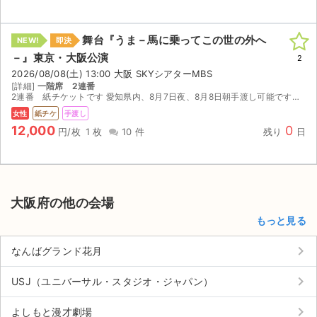
舞台『うま－馬に乗ってこの世の外へ
NEW!
即決
－』東京・大阪公演
2
2026/08/08(土) 13:00 大阪 SKYシアターMBS
[詳細]
一階席 2連番
2連番 紙チケットです 愛知県内、8月7日夜、8月8日朝手渡し可能です。 関西手渡しの場合、購入前にご相談ください。 よろしくお願いします。 本人確認等で入場できなかった場合は返金できません。 ...
女性
紙チケ
手渡し
12,000
0
円/枚
1 枚
10 件
残り
日
大阪府の他の会場
もっと見る
keyboard_arrow_right
なんばグランド花月
keyboard_arrow_right
USJ（ユニバーサル・スタジオ・ジャパン）
keyboard_arrow_right
よしもと漫才劇場