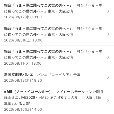
チケットジャム利用規約
舞台『うま－馬に乗ってこの世の外へ－』
舞台『うま－馬
keyboard_arrow_right
に乗ってこの世の外へ－』東京・大阪公演
プライバシーポリシー
2026/08/12(水) 13:00
特定商取引法に基づく表記
舞台『うま－馬に乗ってこの世の外へ－』
舞台『うま－馬
keyboard_arrow_right
公演登録依頼
に乗ってこの世の外へ－』東京・大阪公演
2026/08/08(土) 18:00
不正転売禁止法について
舞台『うま－馬に乗ってこの世の外へ－』
舞台『うま－馬
チケットジャムの取り組み
keyboard_arrow_right
に乗ってこの世の外へ－』東京・大阪公演
2026/08/11(火) 18:00
音楽情報
新国立劇場バレエ
バレエ『コッペリア』全幕
keyboard_arrow_right
2026/08/13(木) 18:30
≠ME（ノットイコールミー）
ノイミーステーション公開収
録＆ミニLIVE2026～≠MEと過ごす6度目の夏！in 大阪 那須
keyboard_arrow_right
車掌もいるよSP～
2026/08/16(日) 14:00