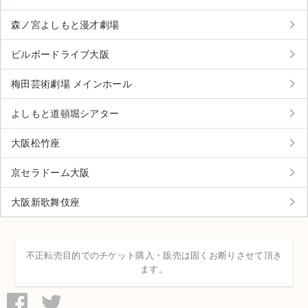
keyboard_arrow_right
森ノ宮よしもと漫才劇場
keyboard_arrow_right
ビルボードライブ大阪
keyboard_arrow_right
梅田芸術劇場 メインホール
keyboard_arrow_right
よしもと道頓堀シアター
keyboard_arrow_right
大阪松竹座
keyboard_arrow_right
京セラドーム大阪
keyboard_arrow_right
大阪新歌舞伎座
不正転売目的でのチケット購入・販売は固くお断りさせて頂き
ます。