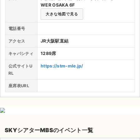
WER OSAKA 6F
ライブ・コンサート（海外）
大きな地図で見る
イベント
電話番号
スポーツ
JR大阪駅直結
アクセス
演劇・ミュージカル
1289席
キャパシティ
https://stm-mle.jp/
公式サイトU
ご利用ガイド
RL
ご利用ガイド
座席表URL
手数料・お支払い方法
AIに質問する
よくある質問
SKYシアターMBSのイベント一覧
お知らせ