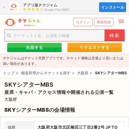
アプリ版チケジャム
×
インストール
Google Play(無料)
menu
person_add
exit_to_app
新規会員登録
ログイン
ログイン
新規登録
チケットを探す
出品する
リクエストする
新着チケット
チケジャムはチケット売買アプリです。チケット価格は定価より安いまたは
値下げしたチケット
高い場合があります。
トップ
>
都道府県からチケットを探す
>
大阪府
>
SKYシアターMBS
都道府県からチケットを探す
SKYシアターMBS
もうすぐ開催のチケット
座席・キャパ・アクセス情報や開催される公演一覧
チケットのリクエスト一覧
大阪府
SKYシアターMBSの会場情報
取扱チケット
ライブ・コンサート（国内）
大阪府大阪市北区梅田三丁目2番2号 JP TO
住所