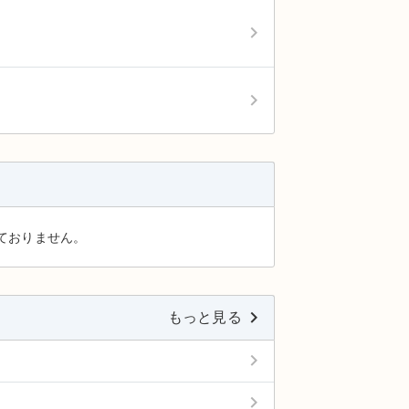
keyboard_arrow_right
keyboard_arrow_right
ておりません。
keyboard_arrow_right
もっと見る
keyboard_arrow_right
keyboard_arrow_right