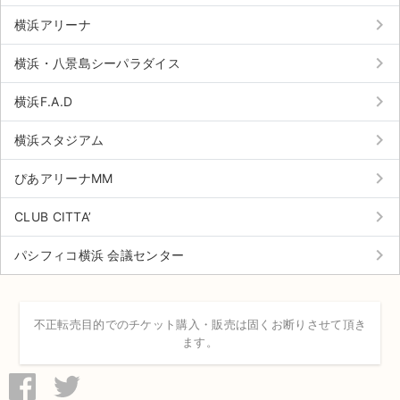
チケットジャム利用規約
keyboard_arrow_right
横浜アリーナ
プライバシーポリシー
keyboard_arrow_right
横浜・八景島シーパラダイス
特定商取引法に基づく表記
keyboard_arrow_right
横浜F.A.D
公演登録依頼
keyboard_arrow_right
横浜スタジアム
不正転売禁止法について
keyboard_arrow_right
ぴあアリーナMM
チケットジャムの取り組み
keyboard_arrow_right
CLUB CITTA’
音楽情報
keyboard_arrow_right
パシフィコ横浜 会議センター
不正転売目的でのチケット購入・販売は固くお断りさせて頂き
ます。