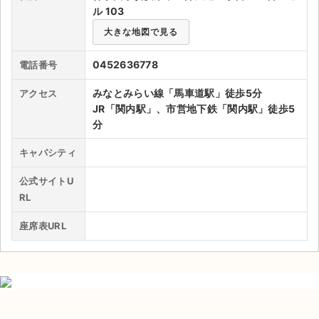
ル 103
ライブ・コンサート（海外）
大きな地図で見る
イベント
0452636778
電話番号
スポーツ
みなとみらい線「馬車道駅」徒歩5分
アクセス
JR「関内駅」、市営地下鉄「関内駅」徒歩5
演劇・ミュージカル
分
キャパシティ
ご利用ガイド
公式サイトU
ご利用ガイド
RL
手数料・お支払い方法
座席表URL
AIに質問する
よくある質問
お知らせ