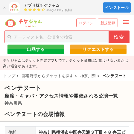
アプリ版チケジャム
×
インストール
Google Play(無料)
menu
person_add
exit_to_app
新規会員登録
ログイン
ログイン
新規登録
チケットを探す
出品する
リクエストする
新着チケット
チケジャムはチケット売買アプリです。チケット価格は定価より安いまたは
値下げしたチケット
高い場合があります。
トップ
>
都道府県からチケットを探す
>
神奈川県
>
ベンテヌート
都道府県からチケットを探す
ベンテヌート
もうすぐ開催のチケット
座席・キャパ・アクセス情報や開催される公演一覧
チケットのリクエスト一覧
神奈川県
ベンテヌートの会場情報
取扱チケット
ライブ・コンサート（国内）
神奈川県横浜市中区弁天通３丁目４８ 弁三ビ
住所