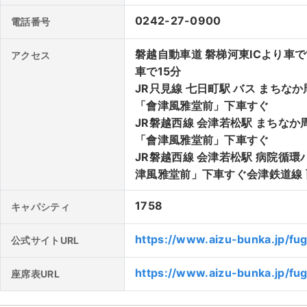
ほど、バスで約25分ほど、「西若松駅」よりタクシーで約1
ら會津風雅堂経由のバスはないので、注意が必要である。パ
0242-27-0900
電話番号
リア(141台)、鶴ヶ城体育館東側(80台)、福島県立博物館(1
るパーキングエリアが変わるので、事前に調べたほうが良い
磐越自動車道 磐梯河東ICより車で
アクセス
車で15分
JR只見線 七日町駅 バス まち
「會津風雅堂前」下車すぐ
JR磐越西線 会津若松駅 まちな
「會津風雅堂前」下車すぐ
JR磐越西線 会津若松駅 病院循
津風雅堂前」下車すぐ会津鉄道線 
1758
キャパシティ
https://www.aizu-bunka.jp/fu
公式サイトURL
https://www.aizu-bunka.jp/fug
座席表URL