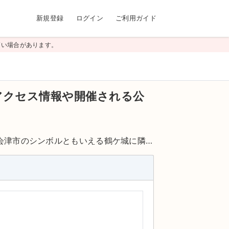
新規登録
ログイン
ご利用ガイド
高い場合があります。
アクセス情報や開催される公
。会津市のシンボルともいえる鶴ケ城に隣
どほどの距離にある。会津地方最大スケー
ォール方式により1,158シートの1階シー
の残響可変装置により、イベントに合わせ
式典、講演会、学校の発表会まで、幅広く
リハーサルルーム、和洋のミーティングル
若松駅」よりタクシーで約10から15分