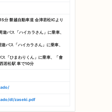
5分ほどと、駅から遠い。また西若松駅か
ーキングエリアは會津風雅堂パーキングエ
00台)があるが、イベントによって使用でき
。
15分 磐越自動車道 会津若松ICより
なか周遊バス「ハイカラさん」に乗車、
か周遊バス「ハイカラさん」に乗車、
環バス「ひまわりくん」に乗車、「會
西若松駅 車で10分
gado/
ado/dl/zaseki.pdf