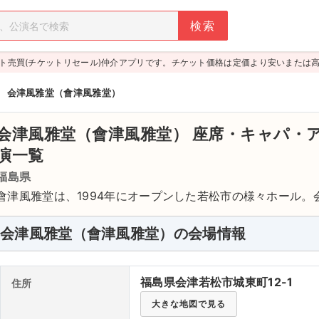
ト売買(チケットリセール)仲介アプリです。チケット価格は定価より安いまたは
>
会津風雅堂（會津風雅堂）
会津風雅堂（會津風雅堂）
座席・キャパ・
演一覧
福島県
會津風雅堂は、1994年にオープンした若松市の様々ホール
接し、会津若松駅、西若松駅からそれぞれタクシーで15分ほ
ルの総計1,758シートを備える大型ホールは、スライディングウ
会津風雅堂（會津風雅堂）の会場情報
トだけを使用することも可能。また可変プロセニアムや側壁
てさまざまな形式を取ることができ、コンサートから演劇、
福島県会津若松市城東町12-1
住所
使用されている。ほかにもエントランスホールやホワイエ、
ームなども確保されている。アクセスは、JR、会津鉄道「会津
大きな地図で見る