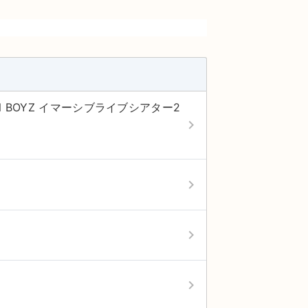
4N BOYZ イマーシブライブシアター2
keyboard_arrow_right
keyboard_arrow_right
keyboard_arrow_right
keyboard_arrow_right