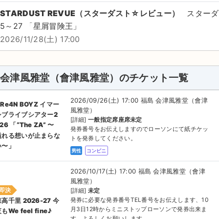
STARDUST REVUE（スターダスト☆レビュー）
スターダ
5～27 「星屑冒険王」
2026/11/28(土) 17:00
会津風雅堂（會津風雅堂）のチケット一覧
2026/09/26(土) 17:00 福島 会津風雅堂（會津
Re4N BOYZ イマー
風雅堂）
シブライブシアター2
[詳細]
一般指定席座席未定
26 「“The ZA” 〜
発券番号をお伝えしますのでローソンにて紙チケッ
溢れる想いが止まらな
トを発券してください。
い〜」
男性
コンビニ
2026/10/17(土) 17:00 福島 会津風雅堂（會津
風雅堂）
即決
[詳細]
未定
発券に必要な発券番号TEL番号をお伝えします、10
高千里 2026-27 今
月3日12時からミニストップローソンで発券出来ま
もWe feel fine♪
す、よろしくお願いします。