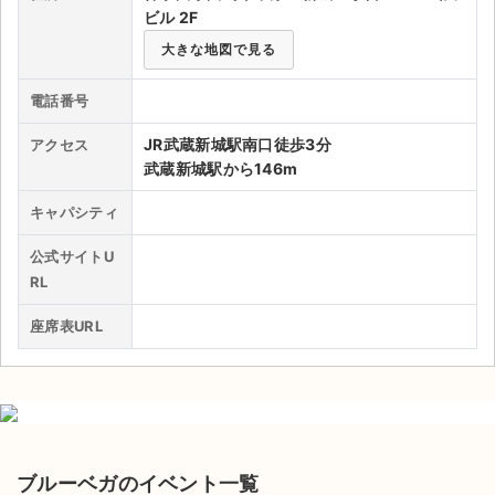
ビル 2F
ライブ・コンサート（海外）
大きな地図で見る
イベント
電話番号
スポーツ
JR武蔵新城駅南口徒歩3分
アクセス
武蔵新城駅から146m
演劇・ミュージカル
キャパシティ
ご利用ガイド
公式サイトU
RL
ご利用ガイド
座席表URL
手数料・お支払い方法
AIに質問する
よくある質問
ブルーベガのイベント一覧
お知らせ