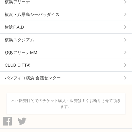
keyboard_arrow_right
チケットジャム利用規約
横浜アリーナ
keyboard_arrow_right
プライバシーポリシー
横浜・八景島シーパラダイス
keyboard_arrow_right
特定商取引法に基づく表記
横浜F.A.D
keyboard_arrow_right
公演登録依頼
横浜スタジアム
keyboard_arrow_right
不正転売禁止法について
ぴあアリーナMM
keyboard_arrow_right
チケットジャムの取り組み
CLUB CITTA’
keyboard_arrow_right
音楽情報
パシフィコ横浜 会議センター
不正転売目的でのチケット購入・販売は固くお断りさせて頂き
ます。