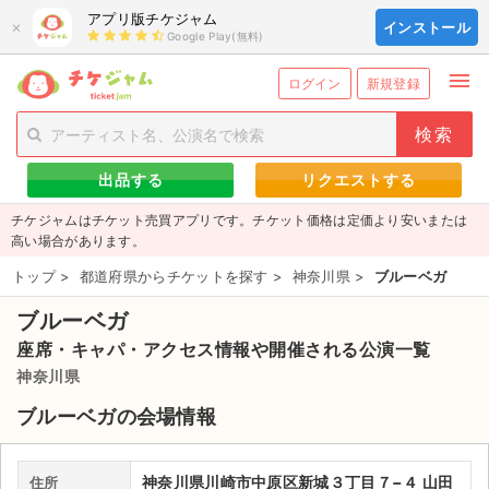
アプリ版チケジャム
×
インストール
Google Play(無料)
menu
person_add
exit_to_app
新規会員登録
ログイン
ログイン
新規登録
チケットを探す
出品する
リクエストする
新着チケット
チケジャムはチケット売買アプリです。チケット価格は定価より安いまたは
値下げしたチケット
高い場合があります。
トップ
>
都道府県からチケットを探す
>
神奈川県
>
ブルーベガ
都道府県からチケットを探す
ブルーベガ
もうすぐ開催のチケット
座席・キャパ・アクセス情報や開催される公演一覧
チケットのリクエスト一覧
神奈川県
ブルーベガの会場情報
取扱チケット
ライブ・コンサート（国内）
神奈川県川崎市中原区新城３丁目７−４ 山田
住所