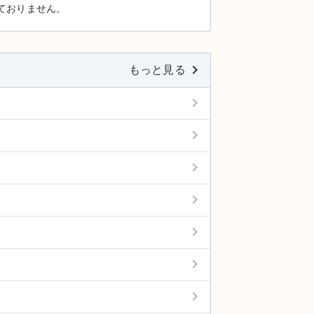
ておりません。
keyboard_arrow_right
もっと見る
keyboard_arrow_right
keyboard_arrow_right
keyboard_arrow_right
keyboard_arrow_right
keyboard_arrow_right
keyboard_arrow_right
keyboard_arrow_right