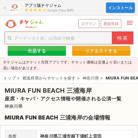
アプリ版チケジャム
×
インストール
Google Play(無料)
menu
person_add
exit_to_app
新規会員登録
ログイン
ログイン
新規登録
チケットを探す
出品する
リクエストする
新着チケット
チケジャムはチケット売買アプリです。チケット価格は定価より安いまたは
値下げしたチケット
高い場合があります。
トップ
>
都道府県からチケットを探す
>
神奈川県
>
MIURA FUN B
都道府県からチケットを探す
MIURA FUN BEACH 三浦海岸
もうすぐ開催のチケット
座席・キャパ・アクセス情報や開催される公演一覧
チケットのリクエスト一覧
神奈川県
MIURA FUN BEACH 三浦海岸の会場情報
取扱チケット
ライブ・コンサート（国内）
神奈川県三浦市南下浦町上宮田
住所