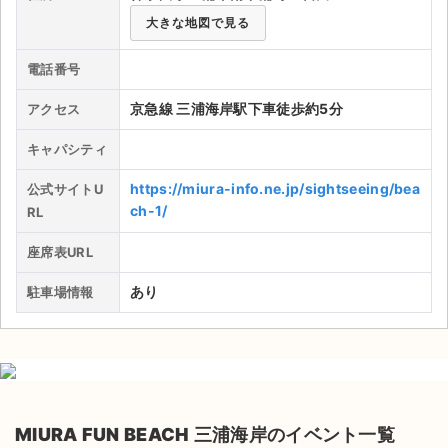
大きな地図で見る
ライブ・コンサート（海外）
電話番号
イベント
京急線 三浦海岸駅下車徒歩約5分
アクセス
スポーツ
キャパシティ
演劇・ミュージカル
https://miura-info.ne.jp/sightseeing/bea
公式サイトU
ch-1/
RL
ご利用ガイド
座席表URL
ご利用ガイド
あり
駐車場情報
手数料・お支払い方法
AIに質問する
よくある質問
MIURA FUN BEACH 三浦海岸のイベント一覧
お知らせ