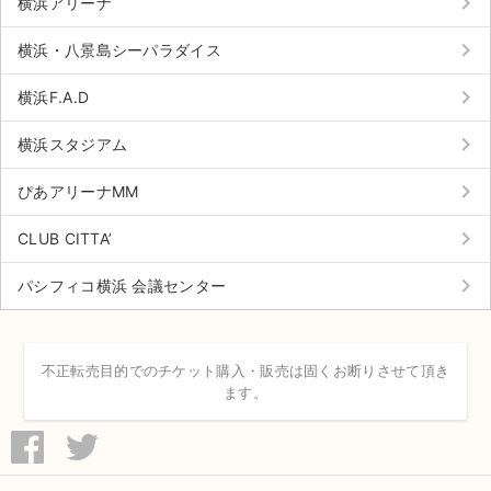
keyboard_arrow_right
横浜アリーナ
チケットジャム利用規約
keyboard_arrow_right
横浜・八景島シーパラダイス
プライバシーポリシー
keyboard_arrow_right
横浜F.A.D
特定商取引法に基づく表記
keyboard_arrow_right
横浜スタジアム
公演登録依頼
keyboard_arrow_right
ぴあアリーナMM
不正転売禁止法について
keyboard_arrow_right
CLUB CITTA’
チケットジャムの取り組み
keyboard_arrow_right
パシフィコ横浜 会議センター
音楽情報
不正転売目的でのチケット購入・販売は固くお断りさせて頂き
ます。