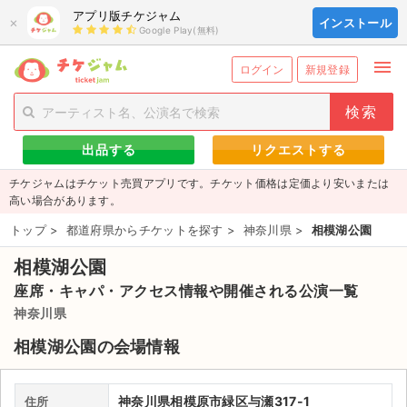
アプリ版チケジャム
×
インストール
Google Play(無料)
menu
person_add
exit_to_app
新規会員登録
ログイン
ログイン
新規登録
チケットを探す
出品する
リクエストする
新着チケット
チケジャムはチケット売買アプリです。チケット価格は定価より安いまたは
値下げしたチケット
高い場合があります。
トップ
>
都道府県からチケットを探す
>
神奈川県
>
相模湖公園
都道府県からチケットを探す
相模湖公園
もうすぐ開催のチケット
座席・キャパ・アクセス情報や開催される公演一覧
チケットのリクエスト一覧
神奈川県
相模湖公園の会場情報
取扱チケット
ライブ・コンサート（国内）
神奈川県相模原市緑区与瀬317-1
住所