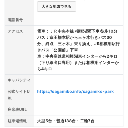
大きな地図で見る
ライブ・コンサート（海外）
電話番号
イベント
電車：ＪＲ中央本線 相模湖駅下車 徒歩10分
アクセス
スポーツ
バス：京王橋本駅から三ヶ木行きバス30
分、終点「三ヶ木」乗り換え、JR相模湖駅行
演劇・ミュージカル
きバス「公園前」下車
車：中央高速道相模湖東インターから2キロ
ご利用ガイド
（下り線出口専用）または相模湖インターか
ら4キロ
ご利用ガイド
キャパシティ
手数料・お支払い方法
https://sagamiko.info/sagamiko-park
公式サイトU
RL
AIに質問する
座席表URL
よくある質問
大型5台・普通138台・二輪7台
駐車場情報
お知らせ