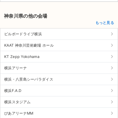
チケットジャム利用規約
プライバシーポリシー
神奈川県の他の会場
もっと見る
特定商取引法に基づく表記
keyboard_arrow_right
ビルボードライブ横浜
公演登録依頼
keyboard_arrow_right
KAAT 神奈川芸術劇場 ホール
不正転売禁止法について
keyboard_arrow_right
KT Zepp Yokohama
チケットジャムの取り組み
keyboard_arrow_right
横浜アリーナ
音楽情報
keyboard_arrow_right
横浜・八景島シーパラダイス
keyboard_arrow_right
横浜F.A.D
keyboard_arrow_right
横浜スタジアム
keyboard_arrow_right
ぴあアリーナMM