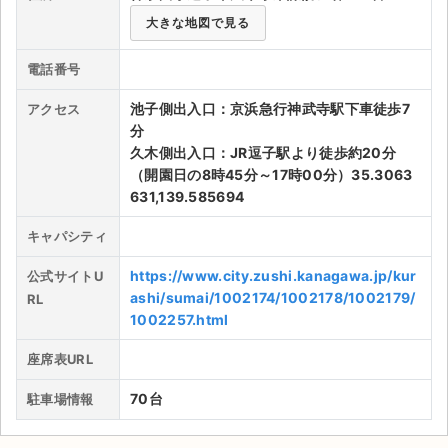
大きな地図で見る
ライブ・コンサート（海外）
電話番号
イベント
池子側出入口：京浜急行神武寺駅下車徒歩7
アクセス
スポーツ
分
久木側出入口：JR逗子駅より徒歩約20分
演劇・ミュージカル
（開園日の8時45分～17時00分）35.3063
631,139.585694
ご利用ガイド
キャパシティ
ご利用ガイド
https://www.city.zushi.kanagawa.jp/kur
公式サイトU
ashi/sumai/1002174/1002178/1002179/
RL
手数料・お支払い方法
1002257.html
AIに質問する
座席表URL
よくある質問
70台
駐車場情報
お知らせ