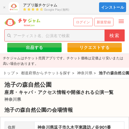
アプリ版チケジャム
×
インストール
Google Play(無料)
menu
person_add
exit_to_app
新規会員登録
ログイン
ログイン
新規登録
チケットを探す
出品する
リクエストする
新着チケット
チケジャムはチケット売買アプリです。チケット価格は定価より安いまたは
値下げしたチケット
高い場合があります。
トップ
>
都道府県からチケットを探す
>
神奈川県
>
池子の森自然公
都道府県からチケットを探す
池子の森自然公園
もうすぐ開催のチケット
座席・キャパ・アクセス情報や開催される公演一覧
チケットのリクエスト一覧
神奈川県
池子の森自然公園の会場情報
取扱チケット
ライブ・コンサート（国内）
神奈川県逗子市久木字東諏訪ノ谷901番
住所