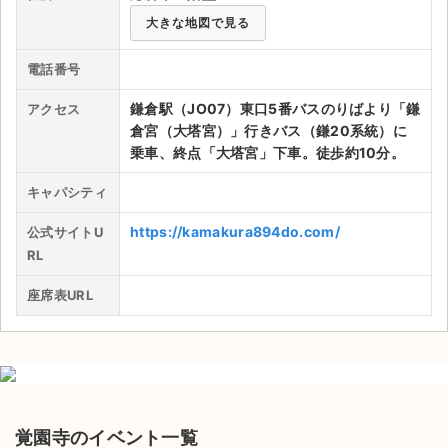
大きな地図で見る
ライブ・コンサート（海外）
電話番号
イベント
鎌倉駅（JO07）東口5番バスのりばより「鎌
アクセス
スポーツ
倉宮（大塔宮）」行きバス（鎌20系統）に
乗車、終点「大塔宮」下車。徒歩約10分。
演劇・ミュージカル
キャパシティ
ご利用ガイド
https://kamakura894do.com/
公式サイトU
RL
ご利用ガイド
座席表URL
手数料・お支払い方法
AIに質問する
よくある質問
覚園寺のイベント一覧
お知らせ