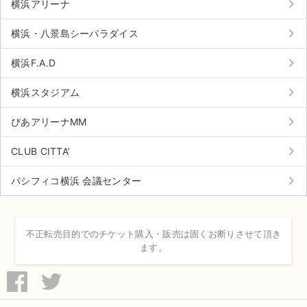
keyboard_arrow_right
チケットジャム利用規約
横浜アリーナ
keyboard_arrow_right
プライバシーポリシー
横浜・八景島シーパラダイス
keyboard_arrow_right
特定商取引法に基づく表記
横浜F.A.D
keyboard_arrow_right
公演登録依頼
横浜スタジアム
keyboard_arrow_right
不正転売禁止法について
ぴあアリーナMM
keyboard_arrow_right
チケットジャムの取り組み
CLUB CITTA’
keyboard_arrow_right
音楽情報
パシフィコ横浜 会議センター
不正転売目的でのチケット購入・販売は固くお断りさせて頂き
ます。