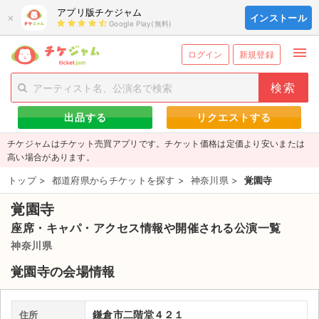
アプリ版チケジャム
×
インストール
Google Play(無料)
menu
person_add
exit_to_app
新規会員登録
ログイン
ログイン
新規登録
チケットを探す
出品する
リクエストする
新着チケット
チケジャムはチケット売買アプリです。チケット価格は定価より安いまたは
値下げしたチケット
高い場合があります。
トップ
>
都道府県からチケットを探す
>
神奈川県
>
覚園寺
都道府県からチケットを探す
覚園寺
もうすぐ開催のチケット
座席・キャパ・アクセス情報や開催される公演一覧
チケットのリクエスト一覧
神奈川県
覚園寺の会場情報
取扱チケット
ライブ・コンサート（国内）
鎌倉市二階堂４２１
住所