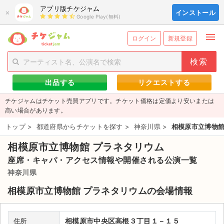
アプリ版チケジャム
×
インストール
Google Play(無料)
menu
person_add
exit_to_app
新規会員登録
ログイン
ログイン
新規登録
チケットを探す
出品する
リクエストする
新着チケット
チケジャムはチケット売買アプリです。チケット価格は定価より安いまたは
値下げしたチケット
高い場合があります。
トップ
>
都道府県からチケットを探す
>
神奈川県
>
相模原市立博物館
都道府県からチケットを探す
相模原市立博物館 プラネタリウム
もうすぐ開催のチケット
座席・キャパ・アクセス情報や開催される公演一覧
チケットのリクエスト一覧
神奈川県
相模原市立博物館 プラネタリウムの会場情報
取扱チケット
ライブ・コンサート（国内）
相模原市中央区高根３丁目１－１５
住所