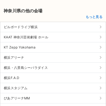
チケットジャム利用規約
神奈川県の他の会場
プライバシーポリシー
もっと見る
特定商取引法に基づく表記
keyboard_arrow_right
ビルボードライブ横浜
公演登録依頼
keyboard_arrow_right
KAAT 神奈川芸術劇場 ホール
不正転売禁止法について
keyboard_arrow_right
KT Zepp Yokohama
チケットジャムの取り組み
keyboard_arrow_right
横浜アリーナ
音楽情報
keyboard_arrow_right
横浜・八景島シーパラダイス
keyboard_arrow_right
横浜F.A.D
keyboard_arrow_right
横浜スタジアム
keyboard_arrow_right
ぴあアリーナMM