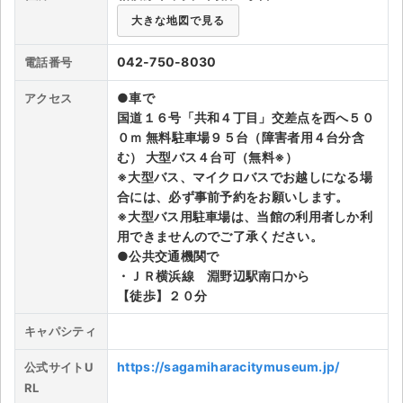
大きな地図で見る
ライブ・コンサート（海外）
042-750-8030
電話番号
イベント
●車で
アクセス
スポーツ
国道１６号「共和４丁目」交差点を西へ５０
０ｍ 無料駐車場９５台（障害者用４台分含
演劇・ミュージカル
む） 大型バス４台可（無料※）
※大型バス、マイクロバスでお越しになる場
ご利用ガイド
合には、必ず事前予約をお願いします。
※大型バス用駐車場は、当館の利用者しか利
用できませんのでご了承ください。
ご利用ガイド
●公共交通機関で
・ＪＲ横浜線 淵野辺駅南口から
手数料・お支払い方法
【徒歩】２０分
AIに質問する
キャパシティ
よくある質問
https://sagamiharacitymuseum.jp/
公式サイトU
RL
お知らせ