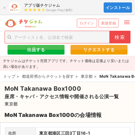
アプリ版チケジャム
×
インストール
Google Play(無料)
menu
person_add
exit_to_app
新規会員登録
ログイン
ログイン
新規登録
チケットを探す
出品する
リクエストする
新着チケット
チケジャムはチケット売買アプリです。チケット価格は定価より安いまたは
値下げしたチケット
高い場合があります。
トップ
>
都道府県からチケットを探す
>
東京都
>
MoN Takanawa B
都道府県からチケットを探す
MoN Takanawa Box1000
もうすぐ開催のチケット
座席・キャパ・アクセス情報や開催される公演一覧
チケットのリクエスト一覧
東京都
MoN Takanawa Box1000の会場情報
取扱チケット
ライブ・コンサート（国内）
東京都港区三田3丁目16-1
住所