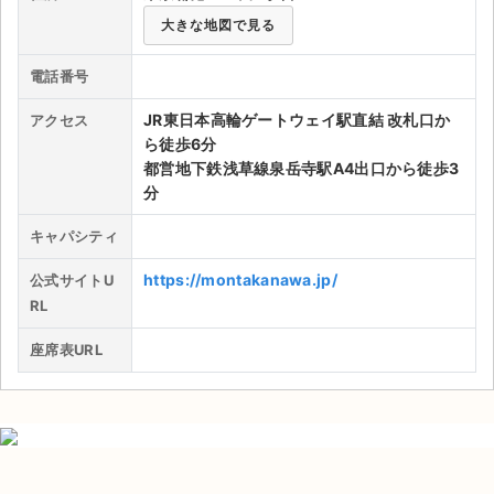
大きな地図で見る
ライブ・コンサート（海外）
電話番号
イベント
JR東日本高輪ゲートウェイ駅直結 改札口か
アクセス
スポーツ
ら徒歩6分
都営地下鉄浅草線泉岳寺駅A4出口から徒歩3
演劇・ミュージカル
分
キャパシティ
ご利用ガイド
https://montakanawa.jp/
公式サイトU
ご利用ガイド
RL
手数料・お支払い方法
座席表URL
AIに質問する
よくある質問
お知らせ