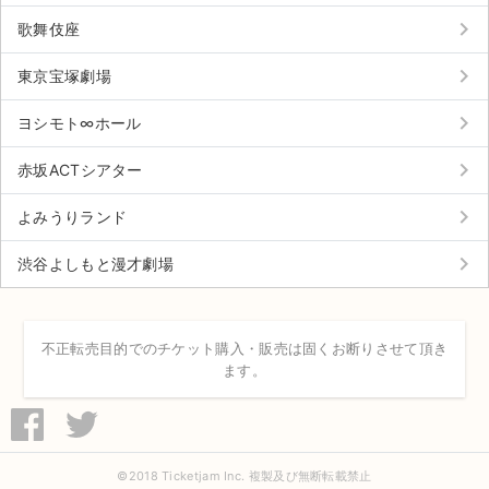
keyboard_arrow_right
歌舞伎座
keyboard_arrow_right
東京宝塚劇場
keyboard_arrow_right
ヨシモト∞ホール
keyboard_arrow_right
赤坂ACTシアター
keyboard_arrow_right
よみうりランド
keyboard_arrow_right
渋谷よしもと漫才劇場
不正転売目的でのチケット購入・販売は固くお断りさせて頂き
ます。
©2018 Ticketjam Inc. 複製及び無断転載禁止