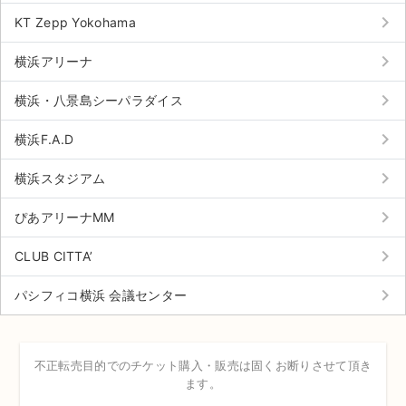
チケットジャム利用規約
keyboard_arrow_right
KT Zepp Yokohama
プライバシーポリシー
keyboard_arrow_right
横浜アリーナ
特定商取引法に基づく表記
keyboard_arrow_right
横浜・八景島シーパラダイス
公演登録依頼
keyboard_arrow_right
横浜F.A.D
不正転売禁止法について
keyboard_arrow_right
横浜スタジアム
チケットジャムの取り組み
keyboard_arrow_right
ぴあアリーナMM
音楽情報
keyboard_arrow_right
CLUB CITTA’
keyboard_arrow_right
パシフィコ横浜 会議センター
不正転売目的でのチケット購入・販売は固くお断りさせて頂き
ます。