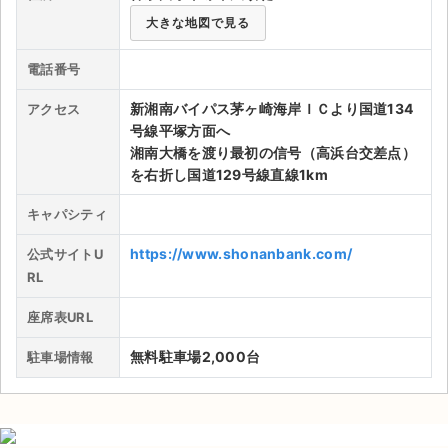
大きな地図で見る
ライブ・コンサート（海外）
電話番号
イベント
新湘南バイパス茅ヶ崎海岸ＩＣより国道134
アクセス
スポーツ
号線平塚方面へ
湘南大橋を渡り最初の信号（高浜台交差点）
演劇・ミュージカル
を右折し国道129号線直線1km
キャパシティ
ご利用ガイド
https://www.shonanbank.com/
公式サイトU
ご利用ガイド
RL
手数料・お支払い方法
座席表URL
AIに質問する
無料駐車場2,000台
駐車場情報
よくある質問
お知らせ