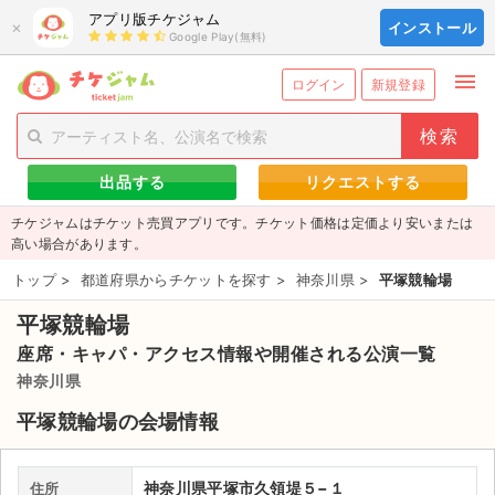
アプリ版チケジャム
×
インストール
Google Play(無料)
menu
person_add
exit_to_app
新規会員登録
ログイン
ログイン
新規登録
チケットを探す
出品する
リクエストする
新着チケット
チケジャムはチケット売買アプリです。チケット価格は定価より安いまたは
値下げしたチケット
高い場合があります。
トップ
>
都道府県からチケットを探す
>
神奈川県
>
平塚競輪場
都道府県からチケットを探す
平塚競輪場
もうすぐ開催のチケット
座席・キャパ・アクセス情報や開催される公演一覧
チケットのリクエスト一覧
神奈川県
平塚競輪場の会場情報
取扱チケット
ライブ・コンサート（国内）
神奈川県平塚市久領堤５−１
住所