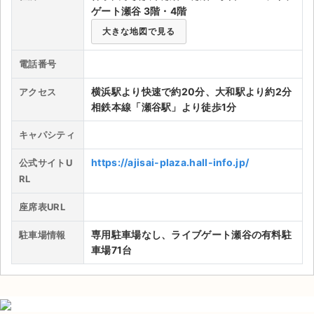
ゲート瀬谷 3階・4階
ライブ・コンサート（海外）
大きな地図で見る
イベント
電話番号
スポーツ
横浜駅より快速で約20分、大和駅より約2分
アクセス
相鉄本線「瀬谷駅」より徒歩1分
演劇・ミュージカル
キャパシティ
ご利用ガイド
https://ajisai-plaza.hall-info.jp/
公式サイトU
RL
ご利用ガイド
座席表URL
手数料・お支払い方法
専用駐車場なし、ライブゲート瀬谷の有料駐
駐車場情報
AIに質問する
車場71台
よくある質問
お知らせ