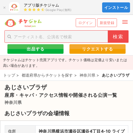
アプリ版チケジャム
×
インストール
Google Play(無料)
menu
person_add
exit_to_app
新規会員登録
ログイン
ログイン
新規登録
チケットを探す
出品する
リクエストする
新着チケット
チケジャムはチケット売買アプリです。チケット価格は定価より安いまたは
値下げしたチケット
高い場合があります。
トップ
>
都道府県からチケットを探す
>
神奈川県
>
あじさいプラザ
都道府県からチケットを探す
あじさいプラザ
もうすぐ開催のチケット
座席・キャパ・アクセス情報や開催される公演一覧
チケットのリクエスト一覧
神奈川県
あじさいプラザの会場情報
取扱チケット
ライブ・コンサート（国内）
神奈川県横浜市瀬谷区瀬谷4丁目4-10 ライブ
住所