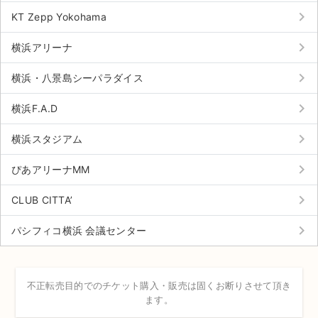
チケットジャム利用規約
keyboard_arrow_right
KT Zepp Yokohama
プライバシーポリシー
keyboard_arrow_right
横浜アリーナ
特定商取引法に基づく表記
keyboard_arrow_right
横浜・八景島シーパラダイス
公演登録依頼
keyboard_arrow_right
横浜F.A.D
不正転売禁止法について
keyboard_arrow_right
横浜スタジアム
チケットジャムの取り組み
keyboard_arrow_right
ぴあアリーナMM
音楽情報
keyboard_arrow_right
CLUB CITTA’
keyboard_arrow_right
パシフィコ横浜 会議センター
不正転売目的でのチケット購入・販売は固くお断りさせて頂き
ます。