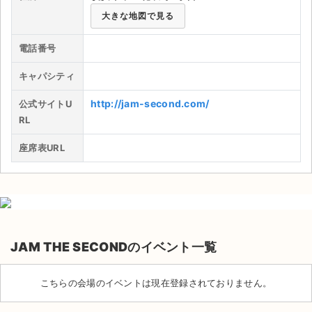
大きな地図で見る
ライブ・コンサート（海外）
電話番号
イベント
キャパシティ
スポーツ
http://jam-second.com/
公式サイトU
演劇・ミュージカル
RL
座席表URL
ご利用ガイド
ご利用ガイド
手数料・お支払い方法
AIに質問する
JAM THE SECONDのイベント一覧
よくある質問
こちらの会場のイベントは現在登録されておりません。
お知らせ