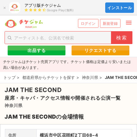
アプリ版チケジャム
×
インストール
Google Play(無料)
menu
person_add
exit_to_app
新規会員登録
ログイン
ログイン
新規登録
チケットを探す
出品する
リクエストする
新着チケット
チケジャムはチケット売買アプリです。チケット価格は定価より安いまたは
値下げしたチケット
高い場合があります。
トップ
>
都道府県からチケットを探す
>
神奈川県
>
JAM THE SECO
都道府県からチケットを探す
JAM THE SECOND
もうすぐ開催のチケット
座席・キャパ・アクセス情報や開催される公演一覧
チケットのリクエスト一覧
神奈川県
JAM THE SECONDの会場情報
取扱チケット
ライブ・コンサート（国内）
横浜市中区花咲町2丁目68−4
住所